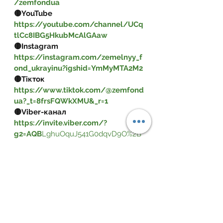
/zemfondua
🟡YouTube 
https://youtube.com/channel/UCq
tlCc8IBG5HkubMcAlGAaw
🟡Instagram 
https://instagram.com/zemelnyy_f
ond_ukrayinu?igshid=YmMyMTA2M2
🟡Тікток 
https://www.tiktok.com/@zemfond
ua?_t=8frsFQWkXMU&_r=1
🟡Viber-канал 
https://invite.viber.com/?
g2=AQB
LghuOquJ541G0dqvD9O%2B
q0JYrWCQKNB3cK60xnGImxuH3HVl
uJ93HUursWgv8
документи
договір оренди
земля
Земельні питання