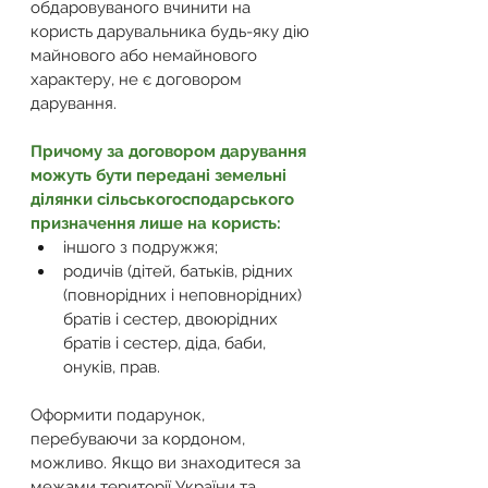
обдаровуваного вчинити на 
користь дарувальника будь-яку дію 
майнового або немайнового 
характеру, не є договором 
дарування. 
Причому за договором дарування 
можуть бути передані земельні 
ділянки сільськогосподарського 
призначення лише на користь: 
іншого з подружжя; 
родичів (дітей, батьків, рідних 
(повнорідних і неповнорідних) 
братів і сестер, двоюрідних 
братів і сестер, діда, баби, 
онуків, прав. 
Оформити подарунок, 
перебуваючи за кордоном, 
можливо. Якщо ви знаходитеся за 
межами території України та 