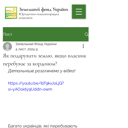
Земельний фонд України
Юридично-землевпорядна
компанія
Пост
Земельний Фонд України
4 лист. 2024 р.
Як подарувати землю, якщо власник
перебуває за кордоном?
Детальніше розглянемо у відео!
https://youtu.be/ibT9kvJoLjQ?
si=yAOoidy9Uddn-owm
Багато українців, які перебувають 