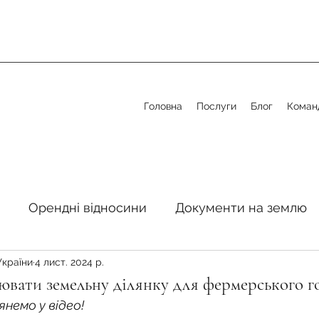
Головна
Послуги
Блог
Коман
Орендні відносини
Документи на землю
України
4 лист. 2024 р.
стосовно земельної сфери
Органи місцевого 
вати земельну ділянку для фермерського г
немо у відео!