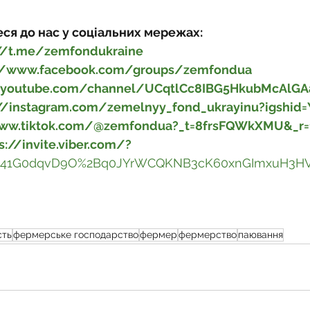
ся до нас у соціальних мережах:
://t.me/zemfondukraine
://www.facebook.com/groups/zemfondua
//youtube.com/channel/UCqtlCc8IBG5HkubMcAlG
://instagram.com/zemelnyy_fond_ukrayinu?igsh
www.tiktok.com/@zemfondua?_t=8frsFQWkXMU&_r=
s://invite.viber.com/?
541G0dqvD9O%2Bq0JYrWCQKNB3cK60xnGImxuH3HV
сть
фермерське господарство
фермер
фермерство
паювання