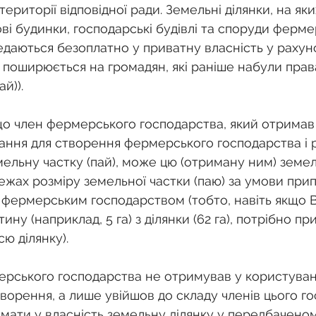
ериторії відповідної ради. Земельні ділянки, на яки
ві будинки, господарські будівлі та споруди ферме
едаються безоплатно у приватну власність у рахун
е поширюється на громадян, які раніше набули прав
й)). 
що член фермерського господарства, який отримав
вання для створення фермерського господарства і 
ельну частку (пай), може цю (отриману ним) земел
ежах розміру земельної частки (паю) за умови при
фермерським господарством (тобто, навіть якщо В
ину (наприклад, 5 га) з ділянки (62 га), потрібно п
ю ділянку). 
рського господарства не отримував у користуван
творення, а лише увійшов до складу членів цього го
имати у власність земельну ділянку у передбачено