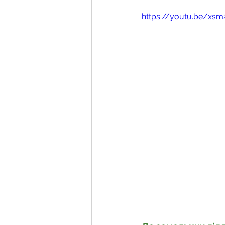
Фермерське господарств
https://youtu.be/xs
Новини земельного зако
Нормативно-грошова оці
Сервітут
Державна ре
Загальні правові питання