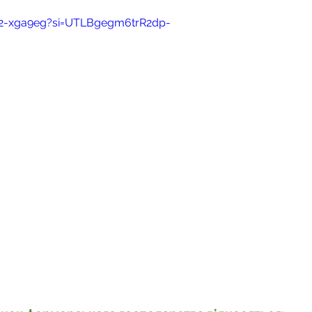
о
Спадкування земельної ділянки
m2-xga9eg?si=UTLBgegm6trR2dp-
нодавства
Земельні питання
Військова слу
нка
Суд
Будівництво
Встановлення меж
єстрація земельних прав
Юридичні питання у 