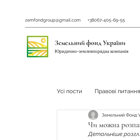
zemfondgroup@gmail.com
+38067-405-69-55
Земельний фонд України
Юридично-землевпорядна компанія
Усі пости
Правові питання
Земельний Фонд 
Ринок землі
Податки 
Чи можна розпаю
Детальніше розгля