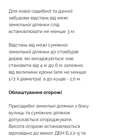
Для нової садибної та дачної 
забудови відстань від межі 
земельної ділянки слід 
встановлювати не менше 3 м.
Відстань від межі суміжної 
земельної ділянки до стовбурів 
дерев, які висаджуються, має 
становити від 4 м до 6 м залежно 
від величини крони (але не менше 
1/2 її діаметра), а до кущів - 1,0 м.
Облаштування огорожі
Присадибні земельні ділянки з боку 
вулиць та суміжних ділянок 
допускається огороджувати. 
Висота огорожі встановлюється 
відповідно до вимог ДБН Б.2.2-5 та 