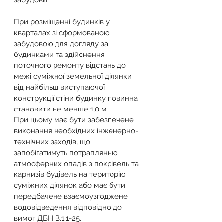
забудови.
При розміщенні будинків у 
кварталах зі сформованою 
забудовою для догляду за 
будинками та здійснення 
поточного ремонту відстань до 
межі суміжної земельної ділянки 
від найбільш виступаючої 
конструкції стіни будинку повинна 
становити не менше 1,0 м.
При цьому має бути забезпечене 
виконання необхідних інженерно-
технічних заходів, що 
запобігатимуть потраплянню 
атмосферних опадів з покрівель та 
карнизів будівель на територію 
суміжних ділянок або має бути 
передбачене взаємоузгоджене 
водовідведення відповідно до 
вимог ДБН В.1.1-25.