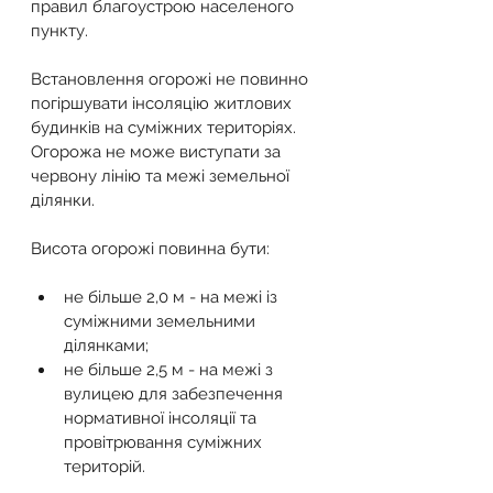
правил благоустрою населеного 
пункту.
Встановлення огорожі не повинно 
погіршувати інсоляцію житлових 
будинків на суміжних територіях. 
Огорожа не може виступати за 
червону лінію та межі земельної 
ділянки.
Висота огорожі повинна бути:
не більше 2,0 м - на межі із 
суміжними земельними 
ділянками;
не більше 2,5 м - на межі з 
вулицею для забезпечення 
нормативної інсоляції та 
провітрювання суміжних 
територій.