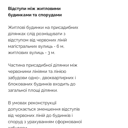
Відступи між житловими 
будинками та спорудами
Житлові будинки на присадибних 
ділянках слід розміщувати з 
відступом від червоних ліній 
магістральних вулиць - 6 м, 
житлових вулиць - 3 м.
Частина присадибної ділянки між 
червоними лініями та лінією 
забудови одно-, двоквартирних і 
блокованих будинків входить до 
загальної площі ділянки.
В умовах реконструкції 
допускається зменшення відступів 
від червоних ліній до будинків і 
споруд з урахуванням сформованої 