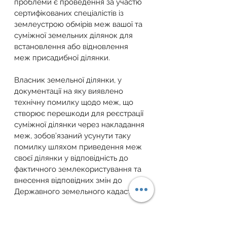
проблеми є проведення за участю 
сертифікованих спеціалістів із 
землеустрою обмірів меж вашої та 
суміжної земельних ділянок для 
встановлення або відновлення 
меж присадибної ділянки.
Власник земельної ділянки, у 
документації на яку виявлено 
технічну помилку щодо меж, що 
створює перешкоди для реєстрації 
суміжної ділянки через накладання 
меж, зобов’язаний усунути таку 
помилку шляхом приведення меж 
своєї ділянки у відповідність до 
фактичного землекористування та 
внесення відповідних змін до 
Державного земельного кадастру.
У разі небажання або 
недосягнення згоди ви маєте 