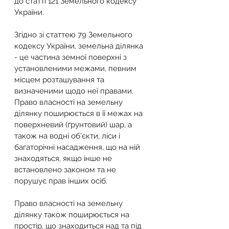
до статті 121 Земельного кодексу 
України.
Згідно зі статтею 79 Земельного 
кодексу України, земельна ділянка 
- це частина земної поверхні з 
установленими межами, певним 
місцем розташування та 
визначеними щодо неї правами.
Право власності на земельну 
ділянку поширюється в її межах на 
поверхневий (ґрунтовий) шар, а 
також на водні об’єкти, ліси і 
багаторічні насадження, що на ній 
знаходяться, якщо інше не 
встановлено законом та не 
порушує прав інших осіб.
Право власності на земельну 
ділянку також поширюється на 
простір, що знаходиться над та під 