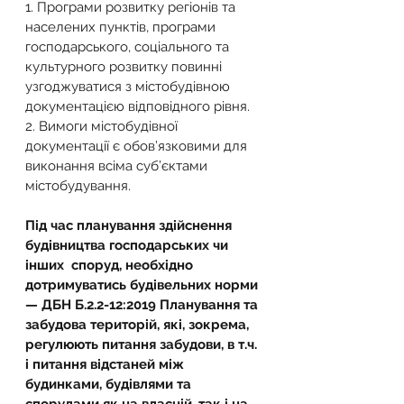
1. Програми розвитку регіонів та 
населених пунктів, програми 
господарського, соціального та 
культурного розвитку повинні 
узгоджуватися з містобудівною 
документацією відповідного рівня.
2. Вимоги містобудівної 
документації є обов’язковими для 
виконання всіма суб’єктами 
містобудування.
Під час планування здійснення 
будівництва господарських чи 
інших  споруд, необхідно 
дотримуватись будівельних норми 
— ДБН Б.2.2-12:2019 Планування та 
забудова територій, які, зокрема, 
регулюють питання забудови, в т.ч. 
і питання відстаней між 
будинками, будівлями та 