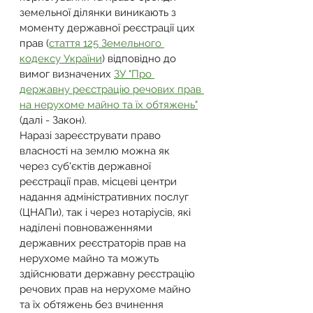
земельної ділянки виникають з 
моменту державної реєстрації цих 
прав (
стаття 125 Земельного 
кодексу України
) відповідно до 
вимог визначених 
ЗУ "Про 
державну реєстрацію речових прав 
на нерухоме майно та їх обтяжень"
(далі - Закон).
Наразі зареєструвати право 
власності на землю можна як 
через суб'єктів державної 
реєстрації прав, місцеві центри 
надання адміністративних послуг 
(ЦНАПи), так і через нотаріусів, які 
наділені повноваженнями 
державних реєстраторів прав на 
нерухоме майно та можуть 
здійснювати державну реєстрацію 
речових прав на нерухоме майно 
та їх обтяжень без вчинення 