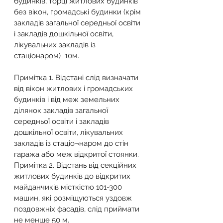
будинків, торці житлових будинків 
без вікон, громадські будинки (крім 
закладів загальної середньої освіти 
і закладів дошкільної освіти, 
лікувальних закладів із 
стаціонаром)  10м.
Примітка 1. Відстані слід визначати 
від вікон житлових і громадських 
будинків і від меж земельних 
ділянок закладів загальної 
середньої освіти і закладів 
дошкільної освіти, лікувальних 
закладів із стаціо¬наром до стін 
гаража або меж відкритої стоянки.
Примітка 2. Відстань від секційних 
житлових будинків до відкритих 
майданчиків місткістю 101-300 
машин, які розміщуються уздовж 
поздовжніх фасадів, слід приймати 
не менше 50 м.