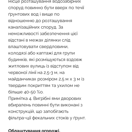
місце розташування водозабірних 
споруд повинно бути вверх по течії 
ґрунтових вод і вище по 
відношенню до розташування 
каналізаційних споруд. За 
неможливості забезпечення цієї 
відстані в межах ділянки слід 
влаштовувати свердловини, 
колодязі або каптажі для групи 
будинків, які розміщуються вздовж 
житлових вулиць із відступом від 
червоної лінії на 2,5-3 м, на 
майданчиках розміром 2,5 м х 3 м із 
твердим покриттям та ухилом не 
більше 40-50 %о.
Примітка 4. Вигрібні ями дворових 
вбиралень повинні бути виконані з 
конструкцій, що запобігають 
фільтра¬ції фекальних стоків у ґрунт.
Облаштування огорожі.