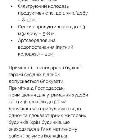
Фільтруючий колодязь 
продуктивністю, до 1 3м3/добу 
– 8-10м;
Септик продуктивністю до 1-3 
м3/добу – 5-8 м.
Артсвердловина 
водопостачання (питний 
колодязь) – 20м.
Примітка 1. Господарські будівлі і 
гаражі сусідніх ділянок 
допускається блокувати.
Примітка 2. Господарські 
приміщення для утримання худоби 
та птиці площею до 50 м2 
допускається прибудовувати до 
одно- та двоквартирних житлових 
будинків (крім будинків, що 
знаходяться в IV кліматичному 
районі) за умов ізоляції від 