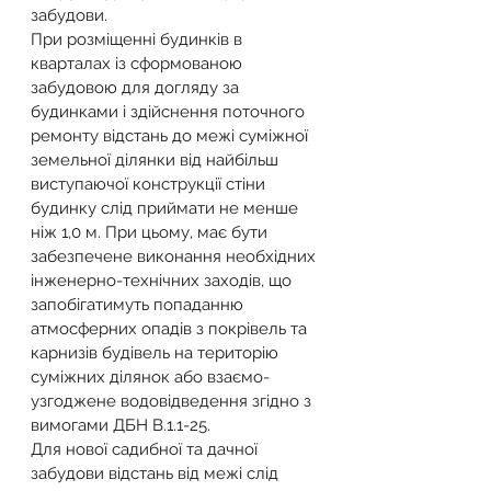
забудови.
При розміщенні будинків в 
кварталах із сформованою 
забудовою для догляду за 
будинками і здійснення поточного 
ремонту відстань до межі суміжної 
земельної ділянки від найбільш 
виступаючої конструкції стіни 
будинку слід приймати не менше 
ніж 1,0 м. При цьому, має бути 
забезпечене виконання необхідних 
інженерно-технічних заходів, що 
запобігатимуть попаданню 
атмосферних опадів з покрівель та 
карнизів будівель на територію 
суміжних ділянок або взаємо- 
узгоджене водовідведення згідно з 
вимогами ДБН В.1.1-25.
Для нової садибної та дачної 
забудови відстань від межі слід 