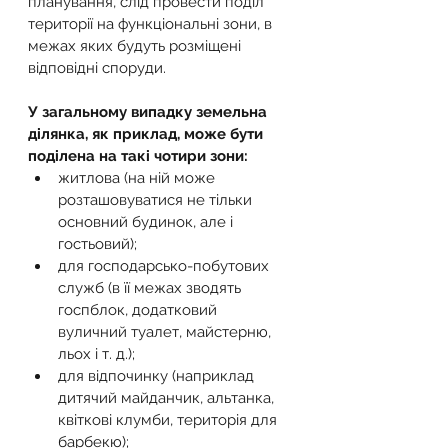
планування, слід провести поділ 
території на функціональні зони, в 
межах яких будуть розміщені 
відповідні споруди.
У загальному випадку земельна 
ділянка, як приклад, може бути 
поділена на такі чотири зони:
житлова (на ній може 
розташовуватися не тільки 
основний будинок, але і 
гостьовий);
для господарсько-побутових 
служб (в її межах зводять 
госпблок, додатковий 
вуличний туалет, майстерню, 
льох і т. д.);
для відпочинку (наприклад 
дитячий майданчик, альтанка, 
квіткові клумби, територія для 
барбекю);