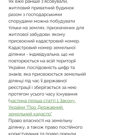
Як вже раніше з’ясовували,
житловий приватний будинок 
разом з господарськими 
спорудами можна побудувати 
тільки на землях, призначених для 
житлової забудови, якому 
присвоєний кадастровий номер.
Кадастровий номер земельної 
ділянки - індивідуальна, що не 
повторюється на всій території 
України, послідовність цифр та 
знаків, яка присвоюється земельній 
ділянці під час її державної 
реєстрації і зберігається за нею 
протягом усього часу існування 
(
частина перша статті 1 Закону 
України "Про Державний 
земельний кадастр"
Право власності на земельну 
ділянку, а також право постійного 
користування та право оренди 