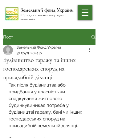
Земельний фонд України
Юридично-землевпорядна
компанія
Пост
Земельний Фонд України
31 груд. 2024 р.
Будівництво гаражу та інших
господарських споруд на
присадибній ділянці
Так після будівництва або 
придбання у власність чи 
спадкування житлового 
будинкувиникає потреба у 
будівництві гаражу, бані чи інших 
господарських споруд на 
присадибній земельній ділянці.