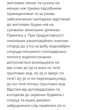
житлових кімнат та кухонь не 
менше ніж трьома підсобними 
приміщеннями та за умови 
забезпечення санітарних відстаней 
до житлових будин¬ків на 
суміжних земельних ділянках.
Примітка 3. При продуктивності 
локальних каналізаційних очисних 
споруд до 3 м3 на добу водозабірні 
споруди місцевого господарсько-
питного водопостачання 
допускається розміщувати на 
від¬стані 40-50 м вниз по течії 
ґрунтових вод, 20-25 м вверх по 
течії і 25-30 м по перпендикуляру 
до осі течії потоку ґрунтових вод. 
Відстані від артсвердловин та 
колодязів до окремих будівель і 
споруд та інших джерел 
забруднення слід приймати 20 м, 