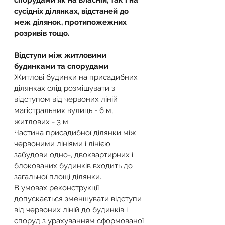
спорудами як на власній, так і на 
сусідніх ділянках, відстаней до 
меж ділянок, протипожежних 
розривів тощо.
Відступи між житловими 
будинками та спорудами
Житлові будинки на присадибних 
ділянках слід розміщувати з 
відступом від червоних ліній 
магістральних вулиць - 6 м, 
житлових - 3 м.
Частина присадибної ділянки між 
червоними лініями і лінією 
забудови одно-, двоквартирних і 
блокованих будинків входить до 
загальної площі ділянки.
В умовах реконструкції 
допускається зменшувати відступи 
від червоних ліній до будинків і 
споруд з урахуванням сформованої 