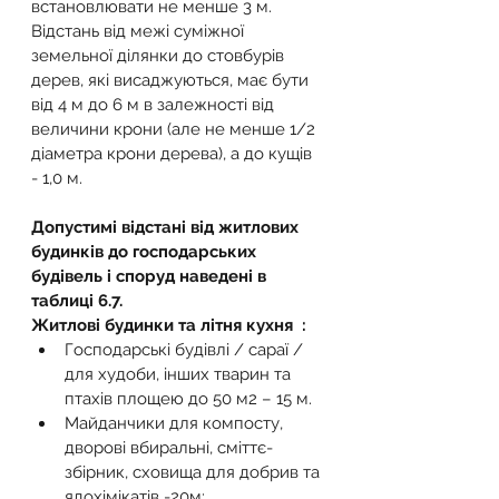
встановлювати не менше 3 м.
Відстань від межі суміжної 
земельної ділянки до стовбурів 
дерев, які висаджуються, має бути 
від 4 м до 6 м в залежності від 
величини крони (але не менше 1/2 
діаметра крони дерева), а до кущів 
- 1,0 м.
Допустимі відстані від житлових 
будинків до господарських 
будівель і споруд наведені в 
таблиці 6.7. 
Житлові будинки та літня кухня  :
Господарські будівлі / сараї / 
для худоби, інших тварин та 
птахів площею до 50 м2 – 15 м.
Майданчики для компосту, 
дворові вбиральні, сміттє- 
збірник, сховища для добрив та 
ядохімікатів -20м;