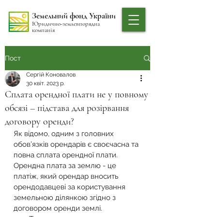
Земельний фонд України
Юридично-землевпорядна
компанія
Пост
Сергій Коновалов
30 квіт. 2023 р.
Сплата орендної плати не у повному
обсязі – підстава для розірвання
договору оренди?
Як відомо, одним з головних 
обов’язків орендарів є своєчасна та 
повна сплата орендної плати. 
Орендна плата за землю - це 
платіж, який орендар вносить 
орендодавцеві за користування 
земельною ділянкою згідно з 
договором оренди землі.