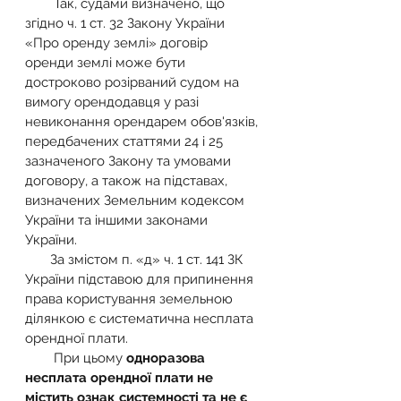
        Так, судами визначено, що 
згідно ч. 1 ст. 32 Закону України 
«Про оренду землі» договір 
оренди землі може бути 
достроково розірваний судом на 
вимогу орендодавця у разі 
невиконання орендарем обов'язків, 
передбачених статтями 24 і 25 
зазначеного Закону та умовами 
договору, а також на підставах, 
визначених Земельним кодексом 
України та іншими законами 
України.
       За змістом п. «д» ч. 1 ст. 141 ЗК 
України підставою для припинення 
права користування земельною 
ділянкою є систематична несплата 
орендної плати.
        При цьому 
одноразова 
несплата орендної плати не 
містить ознак системності та не є 