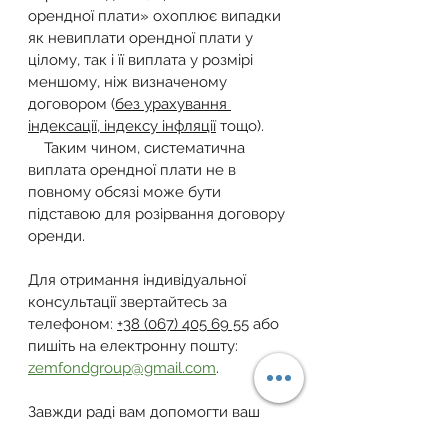
орендної плати» охоплює випадки 
як невиплати орендної плати у 
цілому, так і її виплата у розмірі 
меншому, ніж визначеному 
договором (
без урахування 
індексації, індексу інфляції
 тощо).
    Таким чином, систематична 
виплата орендної плати не в 
повному обсязі може бути 
підставою для розірвання договору 
оренди.
Для отримання індивідуальної 
консультації звертайтесь за 
телефоном: 
+38 (067) 405 69 55
 або 
пишіть на електронну пошту: 
zemfondgroup@gmail.com
.
Завжди раді вам допомогти ваш 
Земельний Фонд України!