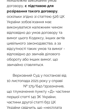
неналежне виконання умов 
договору, 
є підставою для 
розірвання такого договору
, 
оскільки згідно зі статтею 526 ЦК 
України зобов`язання має 
виконуватися належним чином 
відповідно до умов договору та 
вимог цього Кодексу, інших актів 
цивільного законодавства, а за 
відсутності таких умов та вимог - 
відповідно до звичаїв ділового 
обороту або інших вимог, що 
звичайно ставляться.
      Верховний Суд у постанові від 
10 листопада 2021 року у справі       
                 № 175/642/19зазначив, 
що тлумачення пункту «Д» частини 
першої статті 141 ЗК України, 
частини другої статті 651 ЦК 
України свідчить, що «несплата 