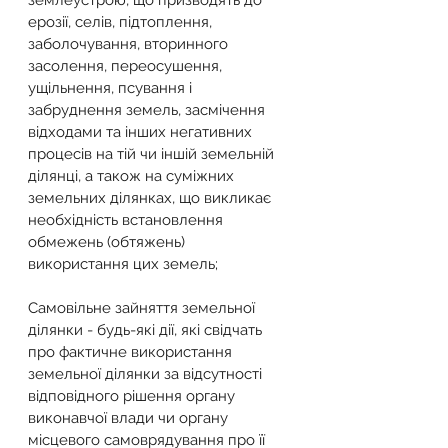
землеустрою, що призводять до 
ерозії, селів, підтоплення, 
заболочування, вторинного 
засолення, переосушення, 
ущільнення, псування і 
забруднення земель, засмічення 
відходами та інших негативних 
процесів на тій чи іншій земельній 
ділянці, а також на суміжних 
земельних ділянках, що викликає 
необхідність встановлення 
обмежень (обтяжень) 
використання цих земель;
Самовільне зайняття земельної 
ділянки - будь-які дії, які свідчать 
про фактичне використання 
земельної ділянки за відсутності 
відповідного рішення органу 
виконавчої влади чи органу 
місцевого самоврядування про її 