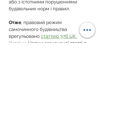
або з істотними порушеннями 
будівельних норм і правил.
Отже
, правовий режим 
самочинного будівництва 
врегульовано 
статтею 376 ЦК 
України
. Норми зазначеної статті є 
правовим регулятором відносин, 
які виникають у зв`язку із 
здійсненням самочинного 
будівництва.
Велика Палата Верховного Суду 
звертає увагу, що 
стаття 376 ЦК 
України
 розміщена у главі 27 
«Право власності на землю 
(земельну ділянку)», тобто 
правовий режим самочинного 
будівництва пов`язаний з 
питаннями права власності на 
землю.