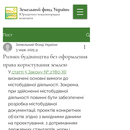
Земельний фонд України
Юридично-землевпорядна
компанія
Пост
Земельний Фонд України
3 черв. 2025 р.
Ризики будівництва без оформлення
права користування землею
У
 статті 5 Закону № 2780-ХІІ
визначені основні вимоги до 
містобудівної діяльності. Зокрема, 
при здійсненні містобудівної 
діяльності повинні бути забезпечені 
розробка містобудівної 
документації, проектів конкретних 
об`єктів згідно з вихідними даними 
на проектування, з дотриманням 
державних стандартів, норм і 