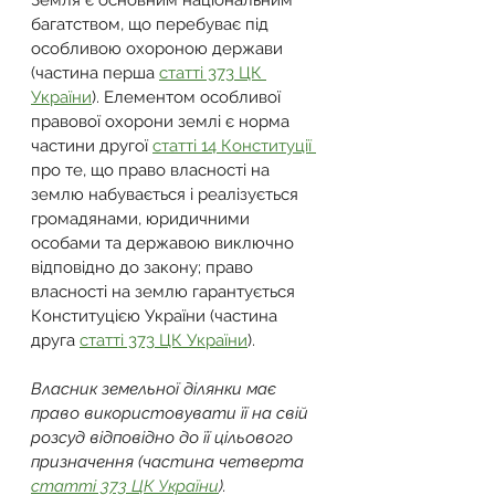
Земля є основним національним 
багатством, що перебуває під 
особливою охороною держави 
(частина перша 
статті 373 ЦК 
України
). Елементом особливої 
правової охорони землі є норма 
частини другої 
статті 14 Конституції 
про те, що право власності на 
землю набувається і реалізується 
громадянами, юридичними 
особами та державою виключно 
відповідно до закону; право 
власності на землю гарантується 
Конституцією України (частина 
друга 
статті 373 ЦК України
).
Власник земельної ділянки має 
право використовувати її на свій 
розсуд відповідно до її цільового 
призначення (частина четверта 
статті 373 ЦК України
).