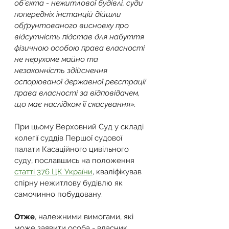
об`єкта - нежитлової будівлі, суди 
попередніх інстанцій дійшли 
обґрунтованого висновку про 
відсутність підстав для набуття 
фізичною особою права власності 
не нерухоме майно та 
незаконність здійснення 
оспорюваної державної реєстрації 
права власності за відповідачем, 
що має наслідком її скасування».
При цьому Верховний Суд у складі 
колегії суддів Першої судової 
палати Касаційного цивільного 
суду, пославшись на положення 
статті 376 ЦК України
, кваліфікував 
спірну нежитлову будівлю як 
самочинно побудовану.
Отже
, належними вимогами, які 
може заявити особа - власник 