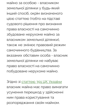
майно за особою - власником 
земельної ділянки у будь-який 
інший спосіб, окрім визначеного 
цією статтею (тобто на підставі 
судового рішення про визнання 
права власності на самочинно 
збудоване нерухоме майно за 
власником земельної ділянки), 
також не змінює правовий режим 
самочинного будівництва. За 
вказаних обставин особа - власник 
земельної ділянки не набуває 
право власності на самочинно 
побудоване нерухоме майно.
Згідно зі 
статтею 391 ЦК України
власник майна має право вимагати 
усунення перешкод у здійсненні 
ним права користування та 
розпоряджання своїм майном.