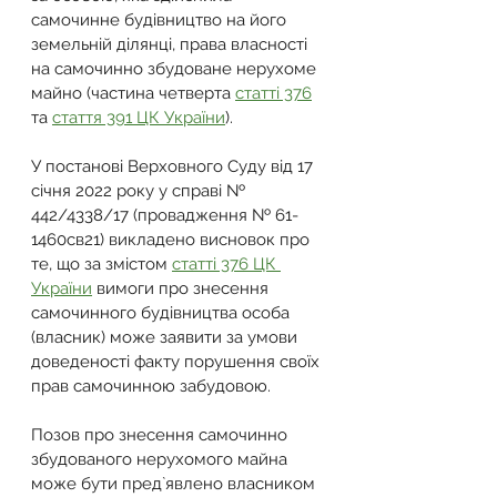
самочинне будівництво на його 
земельній ділянці, права власності 
на самочинно збудоване нерухоме 
майно (частина четверта 
статті 376
та 
стаття 391 ЦК України
).
У постанові Верховного Суду від 17 
січня 2022 року у справі № 
442/4338/17 (провадження № 61-
1460св21) викладено висновок про 
те, що за змістом 
статті 376 ЦК 
України
 вимоги про знесення 
самочинного будівництва особа 
(власник) може заявити за умови 
доведеності факту порушення своїх 
прав самочинною забудовою.
Позов про знесення самочинно 
збудованого нерухомого майна 
може бути пред`явлено власником 