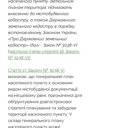
населеного пункту, детальним 
планом території, підлягають 
внесенню до містобудівного 
кадастру, а також Державного 
земельного кадастру в порядку, 
встановленому Законом України 
«Про Державний земельний 
кадастр» (далі - Закон № 3038-VI 
(
частина п`ята статті 16 Закону 
№ 3038-VI)
.
Стаття 17 Закону № 3038-VI
визначає, що генеральний план 
населеного пункту є основним 
видом містобудівної документації 
на місцевому рівні, призначеної для 
обґрунтування довгострокової 
стратегії планування та забудови 
території населеного пункту. У 
складі генерального плану 
населеного пункту може 