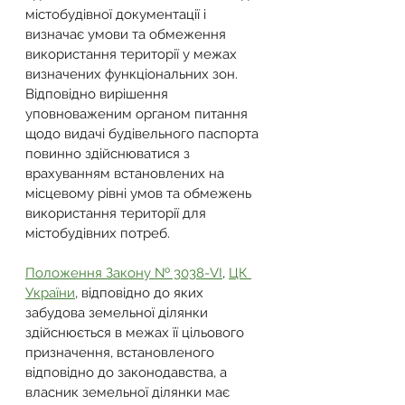
містобудівної документації і 
визначає умови та обмеження 
використання території у межах 
визначених функціональних зон. 
Відповідно вирішення 
уповноваженим органом питання 
щодо видачі будівельного паспорта 
повинно здійснюватися з 
врахуванням встановлених на 
місцевому рівні умов та обмежень 
використання території для 
містобудівних потреб.
Положення Закону № 3038-VI
, 
ЦК 
України
, відповідно до яких 
забудова земельної ділянки 
здійснюється в межах її цільового 
призначення, встановленого 
відповідно до законодавства, а 
власник земельної ділянки має 