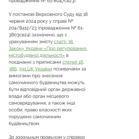
провадження № 61-8047св23).
У постанові Верховного Суду від 18 
червня 2024 року у справі № 
204/8412/23 (провадження № 61-
3803св24) зазначено, що з 
урахуванням змісту 
статті 38 
Закону України «Про регулювання 
містобудівної діяльності»
 в 
поєднанні з приписами 
статей 16
, 
386
, 
391 ЦК України
 позивачами за 
вимогами про знесення 
самочинного будівництва можуть 
бути відповідний орган державної 
влади або орган місцевого 
самоврядування, а також інші 
особи, право власності яких 
порушено самочинним 
будівництвом.
За загальним правилом у справах 