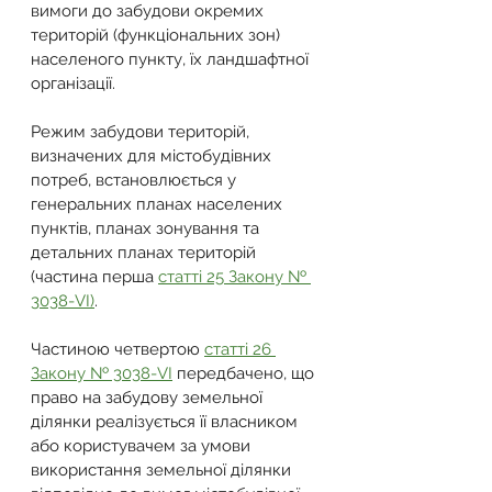
вимоги до забудови окремих 
територій (функціональних зон) 
населеного пункту, їх ландшафтної 
організації.
Режим забудови територій, 
визначених для містобудівних 
потреб, встановлюється у 
генеральних планах населених 
пунктів, планах зонування та 
детальних планах територій 
(частина перша 
статті 25 Закону № 
3038-VI)
.
Частиною четвертою 
статті 26 
Закону № 3038-VI
 передбачено, що 
право на забудову земельної 
ділянки реалізується її власником 
або користувачем за умови 
використання земельної ділянки 