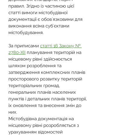
правил. Згідно із частиною цієї 
статті вимоги містобудівної 
документації є обов`язковими для 
виконання всіма суб`єктами 
містобудування.
За приписами 
статті 16 Закону № 
2780-ХІІ
 планування територій на 
місцевому рівні здійснюється 
шляхом розроблення та 
затвердження комплексних планів 
просторового розвитку територій 
територіальних громад, 
генеральних планів населених 
пунктів і детальних планів території, 
їх оновлення та внесення змін до 
них.
Містобудівна документація на 
місцевому рівні розробляється з 
урахуванням відомостей 