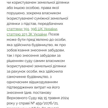
чи користувачем земельної ділянки 
або іншою особою, права якої 
порушено, зокрема власником 
(користувачем) суміжної земельної 
ділянки з підстав, передбачених 
статтями 391
, 
396 ЦК України
, 
статтею 103 ЗК України
. Позов 
може бути пред`явлено до особи, 
яка здійснила будівництво, як про 
зобов`язання знесення забудови, 
так і про знесення забудови за 
рішенням суду самим власником 
(користувачем) земельної ділянки 
за рахунок особи, яка здійснила 
самочинне будівництво, з 
одночасним відшкодуванням 
підтверджених витрат на його 
знесення (див. постанову 
Верховного Суду від 15 травня 2024 
року у справі № 459/2076/21, 