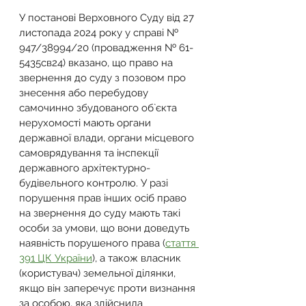
У постанові Верховного Суду від 27 
листопада 2024 року у справі № 
947/38994/20 (провадження № 61-
5435св24) вказано, що право на 
звернення до суду з позовом про 
знесення або перебудову 
самочинно збудованого об`єкта 
нерухомості мають органи 
державної влади, органи місцевого 
самоврядування та інспекції 
державного архітектурно-
будівельного контролю. У разі 
порушення прав інших осіб право 
на звернення до суду мають такі 
особи за умови, що вони доведуть 
наявність порушеного права (
стаття 
391 ЦК України
), а також власник 
(користувач) земельної ділянки, 
якщо він заперечує проти визнання 
за особою, яка здійснила 