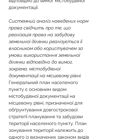
відповідно до вимог містобудівної 
документації.
Системний аналіз наведених норм 
права свідчить про те, що 
реалізація права на забудову 
земельної ділянки реалізується її 
власником або користувачем за 
умови використання земельної 
ділянки відповідно до вимог, 
зокрема, містобудівної 
документації на місцевому рівні.
Генеральний план населеного 
пункту є основним видом 
містобудівної документації на 
місцевому рівні, призначеної
для 
обґрунтування довгострокової 
стратегії планування та забудови 
території населеного пункту. План 
зонування території належить до 
одного із визначених законом видів 