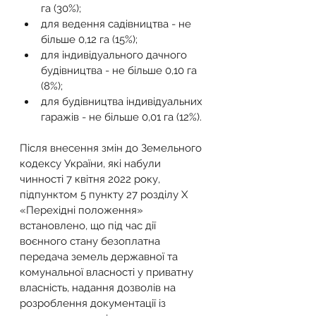
га (30%);
для ведення садівництва - не 
більше 0,12 га (15%);
для індивідуального дачного 
будівництва - не більше 0,10 га 
(8%);
для будівництва індивідуальних 
гаражів - не більше 0,01 га (12%).
Після внесення змін до Земельного 
кодексу України, які набули 
чинності 7 квітня 2022 року, 
підпунктом 5 пункту 27 розділу Х 
«Перехідні положення» 
встановлено, що під час дії 
воєнного стану безоплатна 
передача земель державної та 
комунальної власності у приватну 
власність, надання дозволів на 
розроблення документації із 