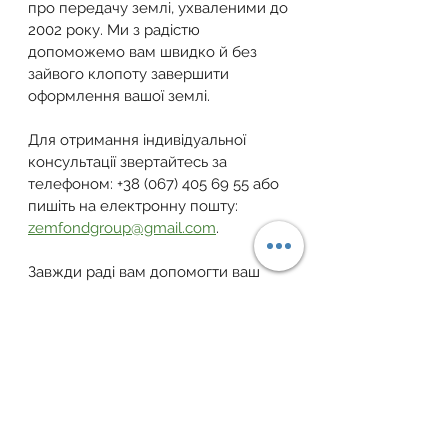
про передачу землі, ухваленими до 
2002 року. Ми з радістю 
допоможемо вам швидко й без 
зайвого клопоту завершити 
оформлення вашої землі.
Для отримання індивідуальної 
консультації звертайтесь за 
телефоном: +38 (067) 405 69 55 або 
пишіть на електронну пошту: 
zemfondgroup@gmail.com
.
Завжди раді вам допомогти ваш 
Земельний Фонд України!
Telegram
 | 
Facebook
 | 
YouTube
 | 
Instagram
 | 
Тікток
 | 
Viber-канал
земельна ділянка
закон україни
власність
документи
законадвство
земельний фонд
закон
приватизація землі
приватизація
земельна ділянка під будинком