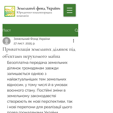
Земельний фонд України
Юридично-землевпорядна
компанія
Пост
Земельний Фонд України
27 лист. 2025 р.
Приватизація земельних ділянок під
об’єктами нерухомого майна
Безоплатна передача земельних 
ділянок громадянам завжди 
залишається однією з 
найактуальніших тем земельних 
відносин, у тому числі й в умовах 
воєнного стану. Постійні зміни в 
земельному законодавстві 
створюють як нові перспективи, так 
і нові перепони для реалізації цього 
права громадянами України.