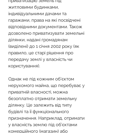
приватизацію земель під 
житловими будинками, 
індивідуальними дачами та 
гаражами, права на які посвідчені 
відповідними документами. Також 
дозволено приватизувати земельні 
ділянки, надані громадянам 
(виділені) до 1 січня 2002 року (як 
правило, це старі рішення про 
передачу землі у власність чи 
користування).
Однак не під кожним об’єктом 
нерухомого майна, що перебуває у 
приватній власності, можна 
безоплатно отримати земельну 
ділянку. Це залежить від типу 
будівлі та її функціонального 
призначення. Наприклад, отримати 
у власність землю під об’єктами 
комерційного (магазин) або 