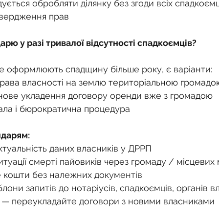
ується обробляти ділянку без згоди всіх спадкоємц
твердження прав
арю у разі тривалої відсутності спадкоємців?
е оформлюють спадщину більше року, є варіанти:
ава власності на землю територіальною громадо
 нове укладення договору оренди вже з громадою
ала і бюрократична процедура
ндарям:
ктуальність даних власників у ДРРП
туації смерті пайовиків через громаду / місцевих
 кошти без належних документів
лони запитів до нотаріусів, спадкоємців, органів в
 — переукладайте договори з новими власниками