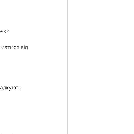
ечки
матися від 
падкують 