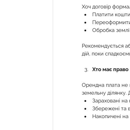
Хоч договір форма
Платити кошти
Переоформити 
Обробка землі
Рекомендується аб
дій, поки спадкоємц
Хто має право
Орендна плата не 
земельну ділянку.
Зараховані на
Збережені та в
Накопичені на