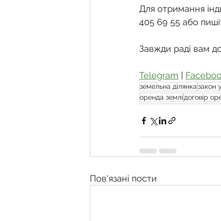
Для отримання інди
405 69 55 або пиші
Завжди раді вам д
Telegram
 | 
Facebo
земельна ділянка
закон 
оренда землі
договір ор
Пов'язані пости