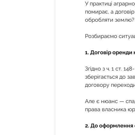
Фермерське господарств
У практиці аграрно
помирає, а догові
обробляти землю? 
Новини земельного зако
Розбираємо ситуац
Нормативно-грошова оці
1. Договір оренди
Згідно з ч. 1 ст. 
Сервітут
Державна ре
зберігається до за
договору переходи
Загальні правові питання
Але є нюанс — спа
права власника юр
2. До оформлення