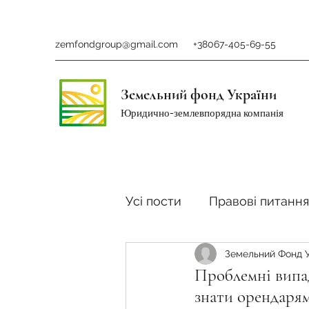
zemfondgroup@gmail.com
+38067-405-69-55
Земельний фонд України
Юридично-землевпорядна компанія
Усі пости
Правові питання
Земельний Фонд 
Ринок землі
Податки 
Проблемні випад
знати орендаря