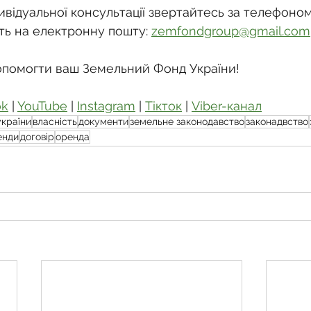
відуальної консультації звертайтесь за телефоном:
ть на електронну пошту: 
zemfondgroup@gmail.com
опомогти ваш Земельний Фонд України!
ok
 | 
YouTube
 | 
Instagram
 | 
Тікток
 | 
Viber-канал
україни
власність
документи
земельне законодавство
законадвство
енди
договір
оренда