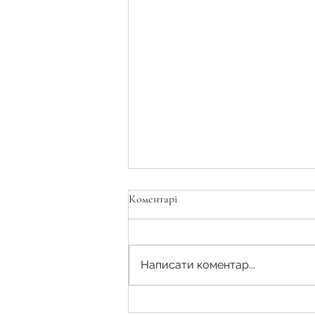
Коментарі
Написати коментар...
Для продовження договору