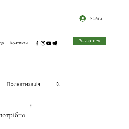
Увійти
Зв'язатися
да
Контакти
Приватизація
самоврядування
 потрібно