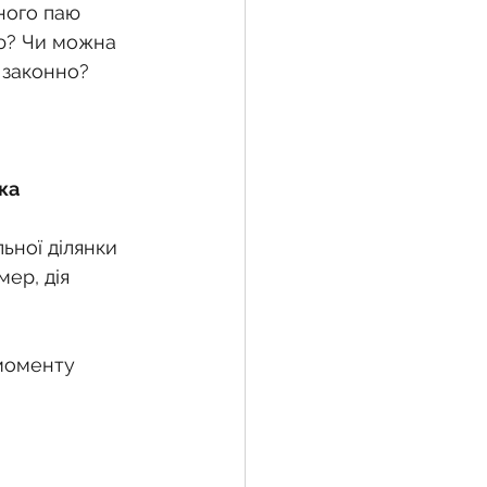
ного паю 
ю? Чи можна 
 законно?
жба
 земельної ділянки
ка
ьної ділянки 
воєнний час
ер, дія 
моменту 