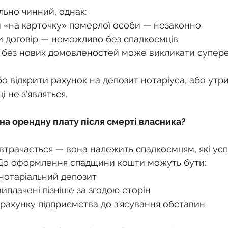
льно чинний, однак:
 «на карточку» померлої особи — незаконно
договір — неможливо без спадкоємців
 без нових домовленостей може викликати супер
о відкрити рахунок на депозит нотаріуса, або утри
і не з’являться.
 на орендну плату після смерті власника?
втрачається — вона належить спадкоємцям, які ус
 До оформлення спадщини кошти можуть бути:
 нотаріальний депозит
иплачені пізніше за згодою сторін
 рахунку підприємства до з’ясування обставин