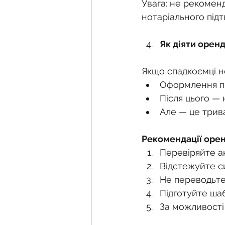
Увага: не рекоменд
нотаріального під
Як діяти оренд
Якщо спадкоємці н
Оформлення пр
Після цього —
Але — це трив
Рекомендації оре
Перевіряйте а
Відстежуйте си
Не переводьте
Підготуйте шаб
За можливості