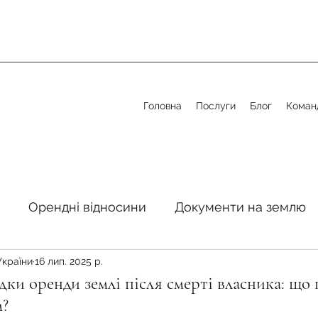
Головна
Послуги
Блог
Коман
Орендні відносини
Документи на землю
України
16 лип. 2025 р.
стосовно земельної сфери
Органи місцевого 
ки оренди землі після смерті власника: що
м?