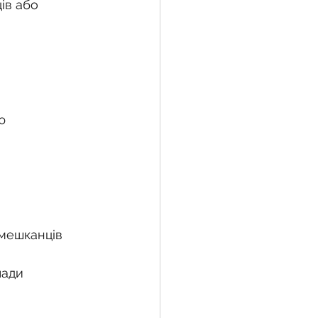
ів або 
ю
 мешканців
лади