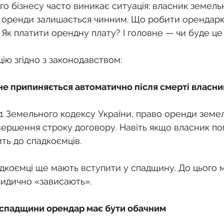
о
Спадкування земельної ділянки
го бізнесу часто виникає ситуація: власник земель
р оренди залишається чинним. Що робити орендар
Як платити орендну плату? І головне — чи буде це
нодавства
Земельні питання
Військова слу
ію згідно з законодавством:
нка
Суд
Будівництво
Встановлення меж
 не припиняється автоматично після смерті власни
148-1 Земельного кодексу України, право оренди земел
єстрація земельних прав
Юридичні питання у 
вершення строку договору. Навіть якщо власник пом
ть до спадкоємців.
дкоємці ще мають вступити у спадщину. До цього 
идично «зависають».
 спадщини орендар має бути обачним