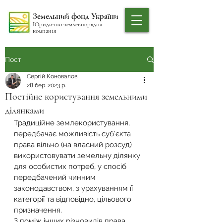
Земельний фонд України
Юридично-землевпорядна
компанія
Пост
Сергій Коновалов
28 бер. 2023 р.
Постійне користування земельними
ділянками
Традиційне землекористування, 
передбачає можливість суб’єкта 
права вільно (на власний розсуд) 
використовувати земельну ділянку 
для особистих потреб, у спосіб 
передбачений чинним 
законодавством, з урахуванням її 
категорії та відповідно, цільового 
призначення.
​З поміж інших різновидів права 