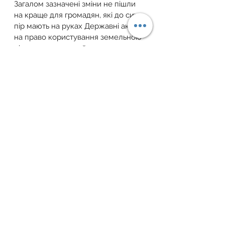
Загалом зазначені зміни не пішли 
на краще для громадян, які до сих 
пір мають на руках Державні акти 
на право користування земельною 
ділянкою, адже майже двадцять 
років (2001 – 2020), не було 
законодавчо врегульовано 
спадкування такого права та 
викупу цих ділянок з комунальної 
власності у приватну.
На сьогодні по цим питанням, 
нарешті розуміння є і 
запропоновані державою 
механізми дозволяють громадянам 
не втратити такі землі.
Для отримання індивідуальної 
консультації звертайтесь за 
телефоном: 
+38 (067) 405 69 55
 або 
пишіть на електронну пошту: 