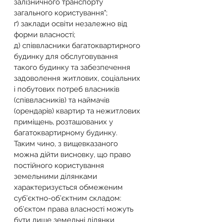
залізничного транспорту 
загального користування";
ґ) заклади освіти незалежно від 
форми власності;
д) співвласники багатоквартирного 
будинку для обслуговування 
такого будинку та забезпечення 
задоволення житлових, соціальних 
і побутових потреб власників 
(співвласників) та наймачів 
(орендарів) квартир та нежитлових 
приміщень, розташованих у 
багатоквартирному будинку.
Таким чино, з вищевказаного 
можна дійти висновку, що право 
постійного користування 
земельними ділянками 
характеризується обмеженим 
суб’єктно-об’єктним складом: 
об’єктом права власності можуть 
бути лише земельні ділянки 