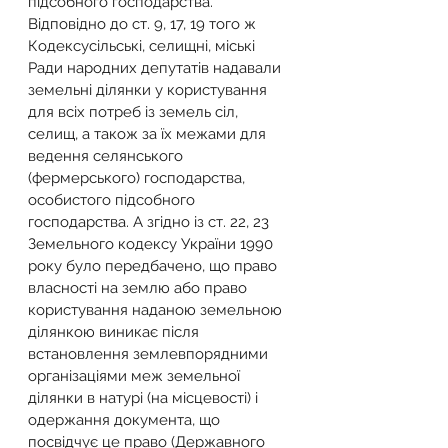
підсобного господарства.
Відповідно до ст. 9, 17, 19 того ж 
Кодексусільські, селищні, міські 
Ради народних депутатів надавали 
земельні ділянки у користування 
для всіх потреб із земель сіл, 
селищ, а також за їх межами для 
ведення селянського 
(фермерського) господарства, 
особистого підсобного 
господарства. А згідно із ст. 22, 23 
Земельного кодексу України 1990 
року було передбачено, що право 
власності на землю або право 
користування наданою земельною 
ділянкою виникає після 
встановлення землевпорядними 
організаціями меж земельної 
ділянки в натурі (на місцевості) і 
одержання документа, що 
посвідчує це право (Державного 