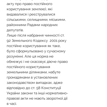
акту про право постійного 
користування землею), які 
видавалися і реєструвалися 
сільськими, селищними, міськими, 
районними Радами народних 
депутатів.
Лише після набрання чинності ст. 
92 Земельного Кодексу  2001 року 
постійне користування як таке, 
було сформульовано у сучасному 
розумінні. Але ця норма не 
обмежує і не скасовує діюче право 
постійного користування 
земельними ділянками, набуте 
громадянами в установлених 
законодавством випадках, адже 
відповідно до ст. 58 Конституції 
України закони та інші нормативно-
правові акти не мають зворотної дії 
в часі.