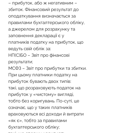
– прибуток, або ж негативним – 
збиток. Фінансовий результат до 
оподаткування визначається за 
правилами бухгалтерського обліку, 
а джерелом для розрахунку та 
заповнення декларації є у 
платників податку на прибуток, що 
ведуть свій облік за:
НП(С)БО – Звіт про фінансові 
результати;
МСФЗ – Звіт про прибутки та збитки.
При цьому платники податку на 
прибуток бувають двох типів:
такі, що розраховують податок на 
прибуток у «чистому» вигляді, 
тобто без коригувань. По-суті, це 
означає, що у таких платників 
враховуються всі доходи й витрати 
«як є», тобто за правилами 
бухгалтерського обліку;