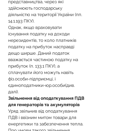
представництва, через які 
здійснюють господарську 
діяльністю на території України (пп. 
14.1.193 ПКУ).
Однак, якщо враховувати 
існування податку на доходи 
нерезидентів, то коло платників 
податку на прибуток насправді 
дещо ширше. Даний податок 
вважається частиною податку на 
прибуток (п. 133.1 ПКУ), а 
сплачувати його можуть навіть 
фіз.особи-підприємці, і 
єдиноподатники-юр.особи(див. 
далі).
Звільнення від оподаткування ПДВ 
для генераторів та акумуляторів
Уряд звільнив від оподаткування 
ПДВ і ввізним митом товари для 
енергетики та забезпечення тепла. 
Про умови такого звільнення, 