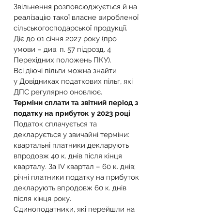
Звільнення розповсюджується й на 
реалізацію такої власне виробленої 
сільськогосподарської продукції. 
Діє до 01 січня 2027 року (про 
умови – див. п. 57 підрозд. 4 
Перехідних положень ПКУ).
Всі діючі пільги можна знайти 
у Довідниках податкових пільг, які 
ДПС регулярно оновлює.
Терміни сплати та звітний період з 
податку на прибуток у 2023 році
Податок сплачується та 
декларується у звичайні терміни:
квартальні платники декларують 
впродовж 40 к. днів після кінця 
кварталу. За IV квартал – 60 к. днів;
річні платники податку на прибуток 
декларують впродовж 60 к. днів 
після кінця року.
Єдиноподатники, які перейшли на 