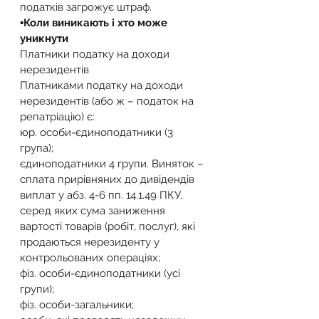
податків загрожує штраф.
▪️Коли виникають і хто може 
уникнути
Платники податку на доходи 
нерезидентів
Платниками податку на доходи 
нерезидентів (або ж – податок на 
репатріацію) є:
юр. особи-єдиноподатники (3 
група);
єдиноподатники 4 групи. Виняток – 
сплата прирівняних до дивідендів 
виплат у абз. 4-6 пп. 14.1.49 ПКУ, 
серед яких сума заниження 
вартості товарів (робіт, послуг), які 
продаються нерезиденту у 
контрольованих операціях;
фіз. особи-єдиноподатники (усі 
групи);
фіз. особи-загальники;