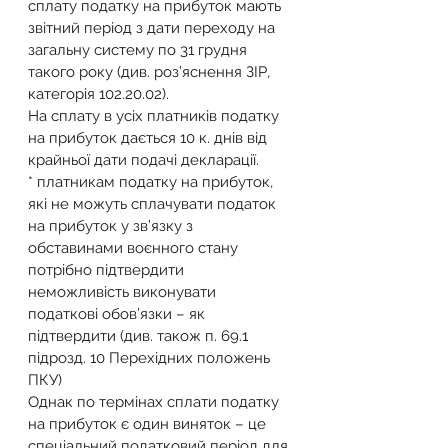
сплату податку на прибуток мають 
звітний період з дати переходу на 
загальну систему по 31 грудня 
такого року (див. роз’яснення ЗІР, 
категорія 102.20.02).
На сплату в усіх платників податку 
на прибуток дається 10 к. днів від 
крайньої дати подачі декларації.
* платникам податку на прибуток, 
які не можуть сплачувати податок 
на прибуток у зв’язку з 
обставинами воєнного стану 
потрібно підтвердити 
неможливість виконувати 
податкові обов’язки – як 
підтвердити (див. також п. 69.1 
підрозд. 10 Перехідних положень 
ПКУ)
Однак по термінах сплати податку 
на прибуток є один виняток – це 
спеціальний податковий період для 