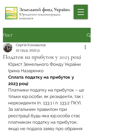
Земельний фонд України
Юридично-землевпорядна
компанія
Пост
Сергій Коновалов
22 груд. 2022 р.
Податок на прибуток у 2023 році
Юрист Земельного Фонду України
Ірина Назаренко
Сплата податку на прибуток у 
2023 році
Платники податку на прибуток – це 
тільки юр.особи, як резиденти, так і 
нерезиденти (п. 133.1 і п. 133.2 ПКУ). 
За загальним правилом при 
реєстрації будь-яка юр.особа стає 
платником податку на прибуток, 
якщо не подала заяву про обрання 