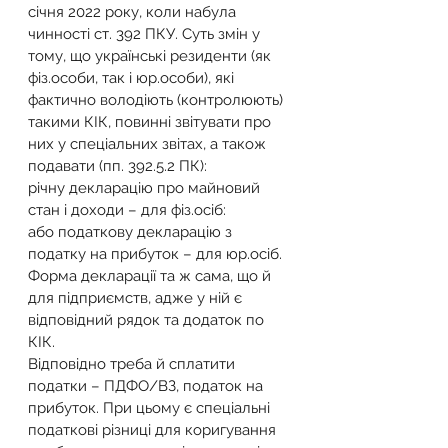
січня 2022 року, коли набула 
чинності ст. 392 ПКУ. Суть змін у 
тому, що українські резиденти (як 
фіз.особи, так і юр.особи), які 
фактично володіють (контролюють) 
такими КІК, повинні звітувати про 
них у спеціальних звітах, а також 
подавати (пп. 392.5.2 ПК):
річну декларацію про майновий 
стан і доходи – для фіз.осіб:
або податкову декларацію з 
податку на прибуток – для юр.осіб. 
Форма декларації та ж сама, що й 
для підприємств, адже у ній є 
відповідний рядок та додаток по 
КІК.
Відповідно треба й сплатити 
податки – ПДФО/ВЗ, податок на 
прибуток. При цьому є спеціальні 
податкові різниці для коригування 