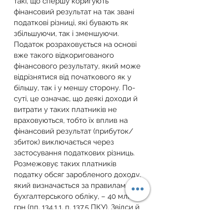
такі, що спершу коригують 
фінансовий результат на так звані 
податкові різниці, які бувають як 
збільшуючи, так і зменшуючи. 
Податок розраховується на основі 
вже такого відкоригованого 
фінансового результату, який може 
відрізнятися від початкового як у 
більшу, так і у меншу сторону. По-
суті, це означає, що деякі доходи й 
витрати у таких платників не 
враховуються, тобто їх вплив на 
фінансовий результат (прибуток/
збиток) виключається через 
застосування податкових різниць.
Розмежовує таких платників 
податку обсяг заробленого доходу, 
який визначається за правилами 
бухгалтерського обліку, – 40 млн 
грн (пп. 134.1.1, п. 137.5 ПКУ). Звідси й 
неофіційні їх назви – 