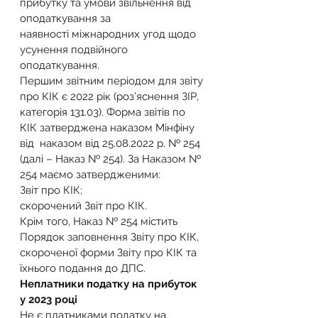
прибутку та умови звільнення від 
оподаткування за 
наявності міжнародних угод щодо 
усунення подвійного 
оподаткування.
Першим звітним періодом для звіту 
про КІК є 2022 рік (роз’яснення ЗІР, 
категорія 131.03). Форма звітів по 
КІК затверджена наказом Мінфіну 
від  наказом від 25.08.2022 р. № 254 
(далі – Наказ № 254). За Наказом № 
254 маємо затвердженими:
Звіт про КІК;
скорочений Звіт про КІК.
Крім того, Наказ № 254 містить 
Порядок заповнення Звіту про КІК, 
скороченої форми Звіту про КІК та 
їхнього подання до ДПС.
Неплатники податку на прибуток 
у 2023 році
Не є платниками податку на 