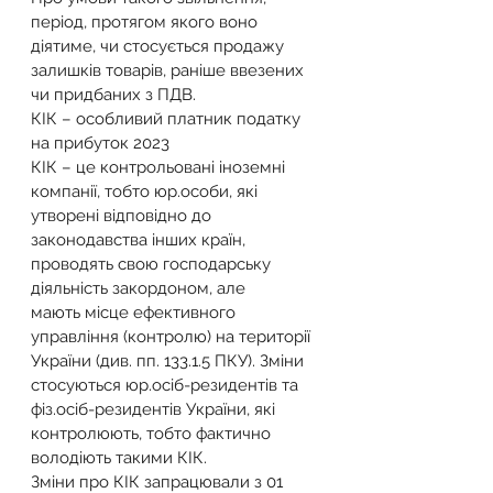
період, протягом якого воно 
діятиме, чи стосується продажу 
залишків товарів, раніше ввезених 
чи придбаних з ПДВ.
КІК – особливий платник податку 
на прибуток 2023
КІК – це контрольовані іноземні 
компанії, тобто юр.особи, які 
утворені відповідно до 
законодавства інших країн, 
проводять свою господарську 
діяльність закордоном, але 
мають місце ефективного 
управління (контролю) на території 
України (див. пп. 133.1.5 ПКУ). Зміни 
стосуються юр.осіб-резидентів та 
фіз.осіб-резидентів України, які 
контролюють, тобто фактично 
володіють такими КІК.
Зміни про КІК запрацювали з 01 