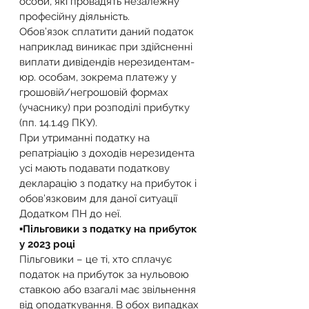
особи, які провадять незалежну 
професійну діяльність.
Обов’язок сплатити даний податок 
наприклад виникає при здійсненні 
виплати дивідендів нерезидентам-
юр. особам, зокрема платежу у 
грошовій/негрошовій формах 
(учаснику) при розподілі прибутку 
(пп. 14.1.49 ПКУ).
При утриманні податку на 
репатріацію з доходів нерезидента 
усі мають подавати податкову 
декларацію з податку на прибуток і 
обов’язковим для даної ситуації 
Додатком ПН до неї.
▪️Пільговики з податку на прибуток 
у 2023 році
Пільговики – це ті, хто сплачує 
податок на прибуток за нульовою 
ставкою або взагалі має звільнення 
від оподаткування. В обох випадках 