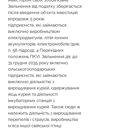
інвестором своїх зобов’язань. 
Звільнення від податку зберігається 
після введення об’єкта інвестицій 
впродовж 5 років;
підприємств, які займаються 
виключно виробництвом 
електродвигунів, літій-іонних 
акумуляторів, електромобілів (див. 
п. 56 підрозд. 4 Перехідних 
положень ПКУ). Звільнення діє до 
31 грудня 2035 року включно;
сільськогосподарських 
підприємств, які займаються 
виключно діяльністю з 
вирощування курей, одержування 
яєць курей та діяльності 
інкубаторних станцій з 
вирощування курей. Також сюди ж 
належить діяльність з вирощування 
перепелів і страусів, виробництва 
м’яса іншої свійської птиці. 