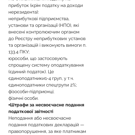
прибуток (крім податку на доходи 
нерезидента):
неприбуткові підприємства, 
установи та організації (НПО), які 
внесені контролюючим органом 
до Реєстру неприбуткових установ 
та організацій і виконують вимоги п. 
133.4 ПКУ;
юрособи, що застосовують 
спрощену систему оподаткування 
(єдиний податок). Це 
єдиноподатники1-4 груп, у т.ч. 
єдиноподатники спецгрупи 2%;
фізособи-підприємці;
фізичні особи.
▪️Штрафи за несвоєчасне подання 
податкової звітності
Неподання або несвоєчасне 
подання податкових декларацій — 
правопорушення, за яке платникам 