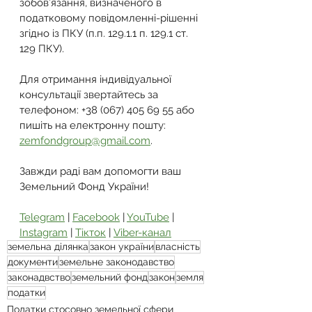
зобов’язання, визначеного в 
податковому повідомленні-рішенні 
згідно із ПКУ (п.п. 129.1.1 п. 129.1 ст. 
129 ПКУ).
Для отримання індивідуальної 
консультації звертайтесь за 
телефоном: +38 (067) 405 69 55 або 
пишіть на електронну пошту: 
zemfondgroup@gmail.com
.
Завжди раді вам допомогти ваш 
Земельний Фонд України!
Telegram
 | 
Facebook
 | 
YouTube
 | 
Instagram
 | 
Тікток
 | 
Viber-канал
земельна ділянка
закон україни
власність
документи
земельне законодавство
законадвство
земельний фонд
закон
земля
податки
Податки стосовно земельної сфери