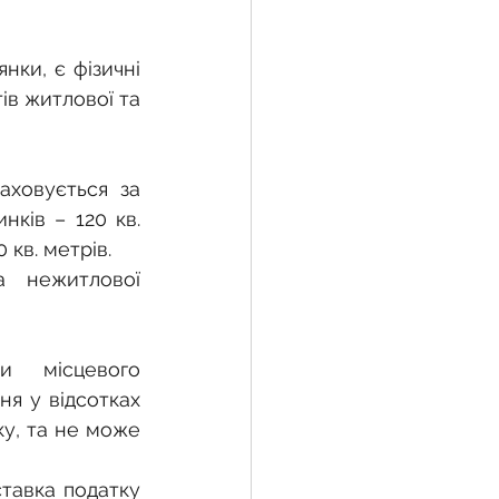
ки, є фізичні 
жба
ів житлової та 
 земельної ділянки
ховується за 
ків – 120 кв. 
 кв. метрів.
воєнний час
 нежитлової 
 місцевого 
я у відсотках 
ку, та не може 
тавка податку 