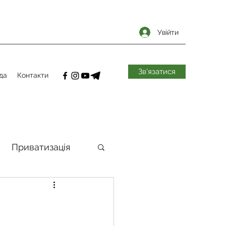
Увійти
Зв'язатися
да
Контакти
Приватизація
самоврядування