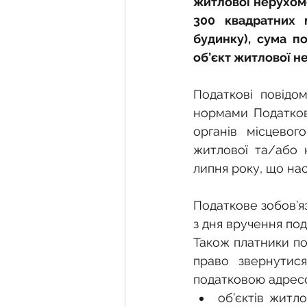
житлової нерухомо
300 квадратних 
будинку), сума п
об’єкт житлової не
Податкові повідом
нормами Податково
органів місцевог
житлової та/або 
липня року, що нас
Податкове зобов’я
з дня вручення по
Також платники по
право звернутис
податковою адресо
об’єктів житло