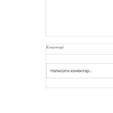
Коментарі
Написати коментар...
Накладення арешту на право
оренди землі приватної
власності боржника орендаря