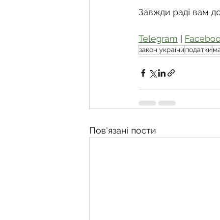
Завжди раді вам д
Telegram
 | 
Facebo
закон україни
податки
м
Пов'язані пости