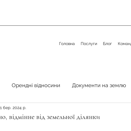
Головна
Послуги
Блог
Коман
Орендні відносини
Документи на землю
1 бер. 2024 р.
стосовно земельної сфери
Органи місцевого 
о, відмінне від земельної ділянки