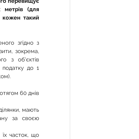
ого перевищує 
 метрів (для 
 кожен такий 
ого згідно з 
ити, зокрема, 
о з об'єктів 
податку до 1 
ом).
тягом 60 днів 
ілянки, мають 
ну за своєю 
їх часток, що 