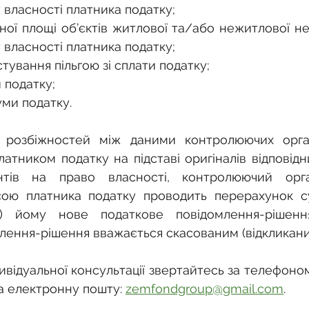
 власності платника податку;
ної площі об’єктів житлової та/або нежитлової не
 власності платника податку;
тування пільгою зі сплати податку;
 податку;
уми податку.
 розбіжностей між даними контролюючих орган
атником податку на підставі оригіналів відповідни
нтів на право власності, контролюючий орг
ою платника податку проводить перерахунок су
є) йому нове податкове повідомлення-рішення
лення-рішення вважається скасованим (відкликани
ивідуальної консультації звертайтесь за телефоном
а електронну пошту: 
zemfondgroup@gmail.com
.