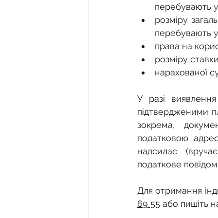
перебувають у
розміру загаль
перебувають у
права на корис
розміру ставки
нарахованої с
У разі виявлення
підтвердженими пл
зокрема, докуме
податковою адрес
надсилає (вруча
податкове повідом
Для отримання інд
69 55
 або пишіть н