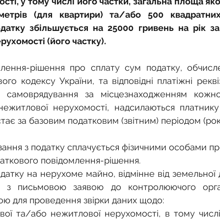
сті, у тому числі його частки, загальна площа як
метрів (для квартири) та/або 500 квадратних
одатку збільшується на 25000 гривень на рік за
рухомості (його частку).
лення-рішення про сплату сум податку, обчислен
го кодексу України, та відповідні платіжні реквіз
о самоврядування за місцезнаходженням кожног
нежитлової нерухомості, надсилаються платнику 
тає за базовим податковим (звітним) періодом (рок
зання з податку сплачується фізичними особами про
даткового повідомлення-рішення.
датку на нерухоме майно, відмінне від земельної д
я з письмовою заявою до контролюючого орга
ю для проведення звірки даних щодо:
вої та/або нежитлової нерухомості, в тому числі 