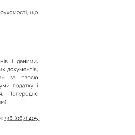
рухомості, що 
ів і даними, 
х документів, 
ан за своєю 
ми податку і 
. Попереднє 
м).
: 
+38 (067) 405 