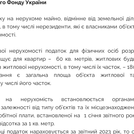
о
Спадкування земельної ділянки
го Фонду України
у на нерухоме майно, відмінне від земельної ділян
нодавства
Земельні питання
Військова слу
 в тому числі нерезиденти, які є власниками об’єкт
мості.
нка
Суд
Будівництво
Встановлення меж
ої нерухомості податок для фізичних осіб розра
ує для квартир –  60 кв. метрів, житлових будин
в житлової нерухомості, в тому числі їх часток, – 180
єстрація земельних прав
Юридичні питання у 
ання є загальна площа об’єкта житлової та
у числі його часток.
 на нерухомість встановлюється органами
алежності від типу об’єктів та їх місцезнаходженн
обітної плати, встановленої на  1 січня звітного ро
дсотка за 1 кв. метр.
ці податок нараховується за звітний 2023 рік, то с