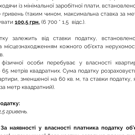
дячи із мінімальної заробітної плати, встановленої 
0 гривень (таким чином, максимальна ставка за ме
вати 
100,5 грн.
 (6 700 * 1,5  відс.).
ку залежить від ставки податку, встановленої
 місцезнаходженням кожного об’єкта нерухомості
в.
 фізичної особи перебуває у власності квартир
65 метрів квадратних. Сума податку розраховуєть
артири, зменшеної на 60 кв. м, та ставки податку, я
 за метр квадратний).
одатку:
2
,5 гривень.
а наявності у власності платника податку об’єк