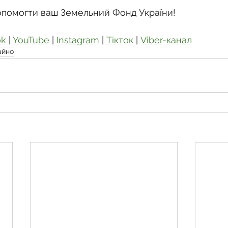
опомогти ваш Земельний Фонд України!
ok
 | 
YouTube
 | 
Instagram
 | 
Тікток
 | 
Viber-канал
айно