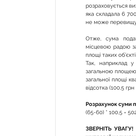
розраховується вихо
яка складала 6 70
не може перевищу
Отже, сума подат
місцевою радою за
площі таких об’єкті
Так, наприклад у
загальною площею 
загальної площі кв
відсотка (100,5 грн
Розрахунок суми п
(65-60) * 100,5 = 50
ЗВЕРНІТЬ УВАГУ! З