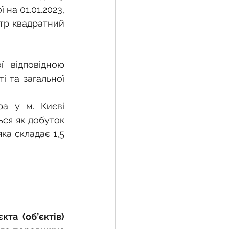
на 01.01.2023, 
тр квадратний 
 відповідною 
 та загальної 
а у м. Києві 
ся як добуток 
ка складає 1,5 
та (об’єктів) 