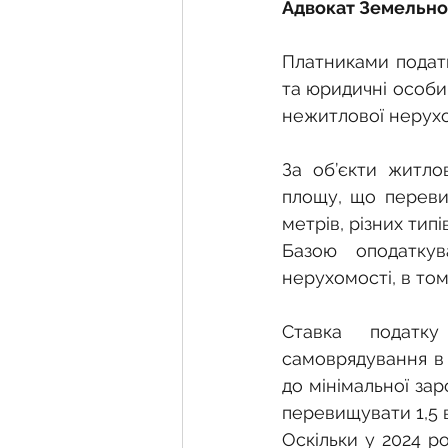
Фермерське господарств
Адвокат Земельно
Платниками податк
Новини земельного зако
та юридичні особи,
нежитлової нерухо
Нормативно-грошова оці
За об’єкти житлов
площу, що перевищ
метрів, різних типі
Сервітут
Державна ре
Базою оподаткув
нерухомості, в том
Загальні правові питання
Ставка податку
самоврядування в з
до мінімальної зар
перевищувати 1,5 ві
Оскільки у 2024 ро