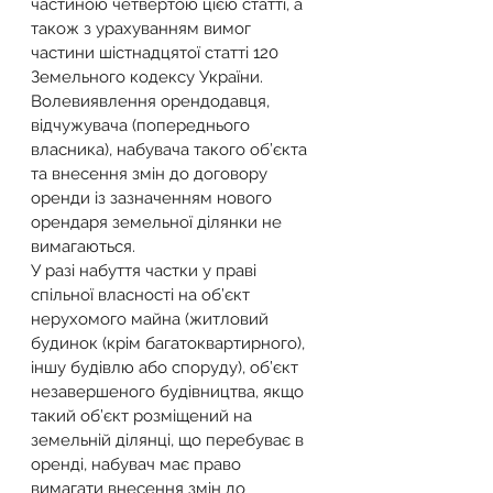
частиною четвертою цією статті, а 
також з урахуванням вимог 
частини шістнадцятої статті 120 
Земельного кодексу України. 
Волевиявлення орендодавця, 
відчужувача (попереднього 
власника), набувача такого об’єкта 
та внесення змін до договору 
оренди із зазначенням нового 
орендаря земельної ділянки не 
вимагаються.
У разі набуття частки у праві 
спільної власності на об’єкт 
нерухомого майна (житловий 
будинок (крім багатоквартирного), 
іншу будівлю або споруду), об’єкт 
незавершеного будівництва, якщо 
такий об’єкт розміщений на 
земельній ділянці, що перебуває в 
оренді, набувач має право 
вимагати внесення змін до 