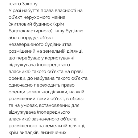
цього Закону.
У разі набуття права власності на 
об’єкт нерухомого майна 
(житловий будинок (крім 
багатоквартирного), іншу будівлю 
або споруду), об’єкт 
незавершеного будівництва, 
розміщений на земельній ділянці, 
що перебуває у користуванні 
відчужувача (попереднього 
власника) такого об’єкта на праві 
оренди, до набувача такого об’єкта 
одночасно переходить право 
оренди земельної ділянки, на якій 
розміщений такий об’єкт, в обсязі 
та на умовах, встановлених для 
відчужувача (попереднього 
власника) зазначеного об’єкта, 
розміщеного на земельній ділянці, 
крім випадків, визначених 