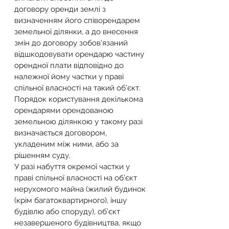
договору оренди землі з 
визначенням його співорендарем 
земельної ділянки, а до внесення 
змін до договору зобов’язаний 
відшкодовувати орендарю частину 
орендної плати відповідно до 
належної йому частки у праві 
спільної власності на такий об’єкт. 
Порядок користування декількома 
орендарями орендованою 
земельною ділянкою у такому разі 
визначається договором, 
укладеним між ними, або за 
рішенням суду.
У разі набуття окремої частки у 
праві спільної власності на об’єкт 
нерухомого майна (жилий будинок 
(крім багатоквартирного), іншу 
будівлю або споруду), об’єкт 
незавершеного будівництва, якщо 