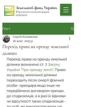
Земельний фонд України
Юридично-землевпорядна
компанія
Пост
Сергій Коновалов
16 жовт. 2023 р.
Перехід права на оренду земельної
ділянки
Перехід права на оренду емельної 
ділянки визначено ст. 7 
Закону 
України "Про оренду землі"
. Право 
на оренду земельної ділянки 
переходить після смерті фізичної 
особи- орендаря,якщо інше не 
передбачено договором оренди, 
до спадкоємців, а в разі їх відмови 
чи відсутності таких спадкоємців - 
до осіб, які використовували цю 