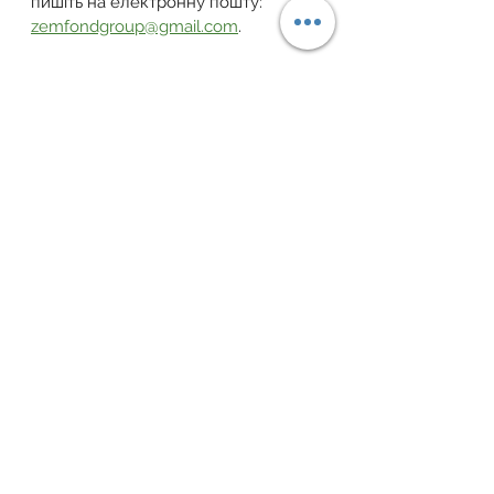
пишіть на електронну пошту: 
zemfondgroup@gmail.com
.
Завжди раді вам допомогти ваш 
Земельний Фонд України!
Telegram
 | 
Facebook
 | 
YouTube
 | 
Instagram
 | 
Тікток
 | 
Viber-канал
власність
документи
оренда землі
Орендні відносини
Дивитися всі
Пов'язані пости