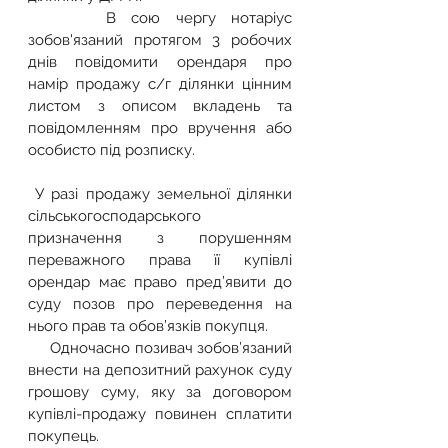
     В сою чергу нотаріус 
зобов'язаний протягом 3 робочих 
днів повідомити орендаря про 
намір продажу с/г ділянки цінним 
листом з описом вкладень та 
повідомленням про вручення або 
особисто під розписку.
 У разі продажу земельної ділянки 
сільськогосподарського 
призначення з порушенням 
переважного права її купівлі 
орендар має право пред’явити до 
суду позов про переведення на 
нього прав та обов’язків покупця.
     Одночасно позивач зобов’язаний 
внести на депозитний рахунок суду 
грошову суму, яку за договором 
купівлі-продажу повинен сплатити 
покупець.