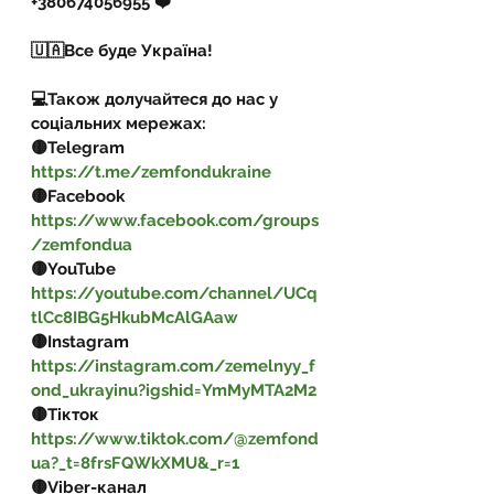
+380674056955 ❤️
🇺🇦Все буде Україна!
💻Також долучайтеся до нас у 
соціальних мережах:
🟡Telegram  
https://t.me/zemfondukraine
🟡Facebook 
https://www.facebook.com/groups
/zemfondua
🟡YouTube 
https://youtube.com/channel/UCq
tlCc8IBG5HkubMcAlGAaw
🟡Instagram 
https://instagram.com/zemelnyy_f
ond_ukrayinu?igshid=YmMyMTA2M2
🟡Тікток 
https://www.tiktok.com/@zemfond
ua?_t=8frsFQWkXMU&_r=1
🟡Viber-канал 