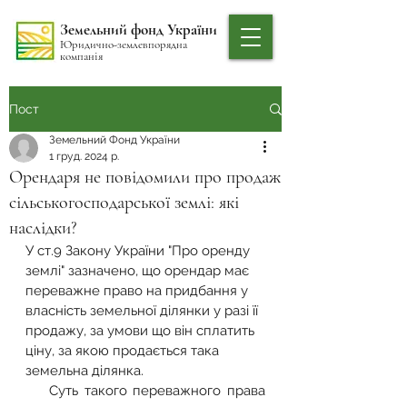
Земельний фонд України
Юридично-землевпорядна
компанія
Пост
Земельний Фонд України
1 груд. 2024 р.
Орендаря не повідомили про продаж
сільськогосподарської землі: які
наслідки?
У ст.9 Закону України "Про оренду 
землі" зазначено, що орендар має 
переважне право на придбання у 
власність земельної ділянки у разі її 
продажу, за умови що він сплатить 
ціну, за якою продається така 
земельна ділянка.
    Суть такого переважного права 