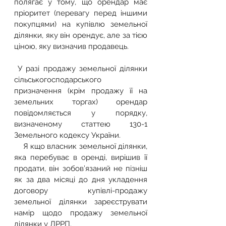
полягає у тому, що орендар має 
пріоритет (перевагу перед іншими 
покупцями) на купівлю земельної 
ділянки, яку він орендує, але за тією 
ціною, яку визначив продавець.
 У разі продажу земельної ділянки 
сільськогосподарського 
призначення (крім продажу її на 
земельних торгах) орендар 
повідомляється у порядку, 
визначеному статтею 130-1 
Земельного кодексу України.
    Я кщо власник земельної ділянки, 
яка перебуває в оренді, вирішив її 
продати, він зобов’язаний не пізніш 
як за два місяці до дня укладення 
договору купівлі-продажу 
земельної ділянки зареєструвати 
намір щодо продажу земельної 
ділянки у ДРРП.