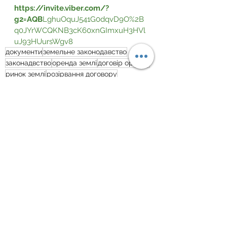
https://invite.viber.com/?
g2=AQB
LghuOquJ541G0dqvD9O%2B
q0JYrWCQKNB3cK60xnGImxuH3HVl
uJ93HUursWgv8
документи
земельне законодавство
законадвство
оренда землі
договір оренди
ринок землі
розірвання договору
Орендні відносини
Дивитися всі
Пов'язані пости