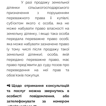
      У разі продажу земельної 
ділянки сільськогосподарського 
призначення з порушенням 
переважного права її купівлі, 
суб’єктом якого є особа, яка не 
може набувати право власності на 
земельну ділянку, і якщо така особа 
передала переважне право особі, 
яка може набувати зазначене право 
(у тому числі після продажу такої 
земельної ділянки), особа, якій 
передано переважне право, має 
право пред’явити до суду позов про 
переведення на неї прав та 
обов’язків покупця.
📲Щодо отримання консультацій 
та послуг можна звернутись в 
особисті повідомлення, або 
зателефонувати за номером 