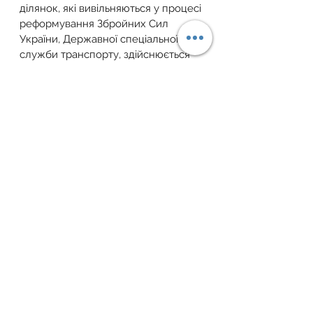
ділянок, які вивільняються у процесі 
реформування Збройних Сил 
України, Державної спеціальної 
служби транспорту, здійснюється 
в 
порядку
, встановленому 
Кабінетом Міністрів України та у 
відповідності до Закону України 
«Про використання  земель 
оборони».а
Забороняється відчуження 
земельних ділянок, на яких 
розташовані об'єкти нерухомого 
військового майна, що підлягають 
реалізації, та земельних ділянок, які 
вивільняються у процесі 
реформування Збройних Сил 
України, Державної спеціальної 
служби транспорту, іноземним 
державам, іноземним юридичним 
особам та іноземцям.