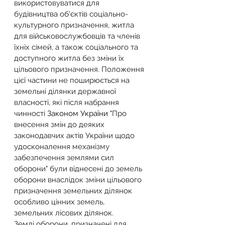
використовуватися для 
будівництва об'єктів соціально-
культурного призначення, житла 
для військовослужбовців та членів 
їхніх сімей, а також соціального та 
доступного житла без зміни їх 
цільового призначення. Положення 
цієї частини не поширюється на 
земельні ділянки державної 
власності, які після набрання 
чинності 
Законом України
 "Про 
внесення змін до деяких 
законодавчих актів України щодо 
удосконалення механізму 
забезпечення землями сил 
оборони" були віднесені до земель 
оборони внаслідок зміни цільового 
призначення земельних ділянок 
особливо цінних земель, 
земельних лісових ділянок.
Землі оборони, призначені для 