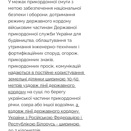
У межах прикордонної смуги з 
метою забезпечення національної 
безпеки і оборони, дотримання 
режиму державного кордону 
військовим частинам Державної 
прикордонної служби України для 
будівництва, облаштування та 
утримання інженерно-технічних і 
фортифікаційних споруд, огорож, 
прикордонних знаків, 
прикордонних просік, комунікацій 
надаються в постійне користування 
земельні ділянки шириною 30-50 
метрів уздовж лінії державного 
кордону
 на суші, по берегу 
української частини прикордонної 
річки, озера або іншої водойми, 
а 
вздовж лінії державного кордону 
України з Російською Федерацією і 
Республікою Білорусь - шириною 
до 2 кілометрів
.