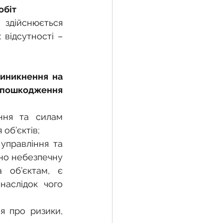
обіт
дійснюється 
відсутності – 
иникнення на 
и пошкодження 
ння та силам 
об’єктів;
правління та 
но небезпечну 
 об’єктам, є 
аслідок чого 
я про ризики, 