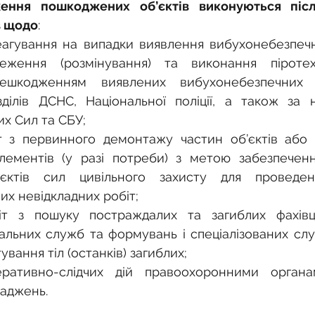
ення пошкоджених об’єктів виконуються після
в щодо
:
агування на випадки виявлення вибухонебезпечни
еження (розмінування) та виконання піротехн
нешкодженням виявлених вибухонебезпечних п
ділів ДСНС, Національної поліції, а також за н
их Сил та СБУ;
т з первинного демонтажу частин об’єктів або 
лементів (у разі потреби) з метою забезпеченн
єктів сил цивільного захисту для проведен
их невідкладних робіт;
іт з пошуку постраждалих та загиблих фахівц
льних служб та формувань і спеціалізованих слу
ування тіл (останків) загиблих;
еративно-слідчих дій правоохоронними органа
аджень.