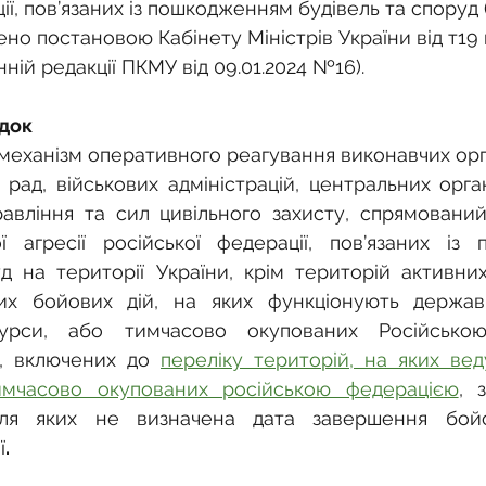
о
Спадкування земельної ділянки
ії, пов’язаних із пошкодженням будівель та споруд (
о постановою Кабінету Міністрів України від т19 к
ній редакції ПКМУ від 09.01.2024 №16).
нодавства
Земельні питання
Військова слу
док
механізм оперативного реагування виконавчих орган
нка
Суд
Будівництво
Встановлення меж
 рад, військових адміністрацій, центральних орган
равління та сил цивільного захисту, спрямований 
ї агресії російської федерації, пов’язаних із 
єстрація земельних прав
Юридичні питання у 
д на території України, крім територій активних
их бойових дій, на яких функціонують державн
сурси, або тимчасово окупованих Російською
и, включених до 
переліку територій, на яких веду
имчасово окупованих російською федерацією
, 
, для яких не визначена дата завершення бой
ї
.