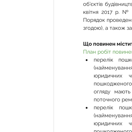
об’єктів будівницт
квітня 2017 р. № 2
Порядок проведення
згодою), а також з
Що повинен містит
План робіт повине
перелік пошк
(найменуванн
юридичних ч
пошкодженого о
огляду мають
поточного рем
перелік пошк
(найменуванн
юридичних ч
пошкодженого 