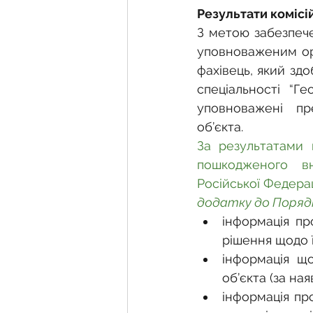
Результати коміс
З метою забезпече
уповноваженим орг
фахівець, який здо
спеціальності “Ге
уповноважені пр
об’єкта.
За результатами 
пошкодженого вн
Російської Федерац
додатку до Поряд
інформація пр
рішення щодо ї
інформація щ
об’єкта (за ная
інформація про