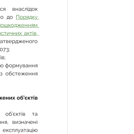
я внаслідок 
но до 
Порядку 
ошкодженням 
тичних актів, 
затвердженого 
073;
в;
ою формування 
 з обстеження 
ених об’єктів 
об’єктів та 
я, визначені 
експлуатацію 