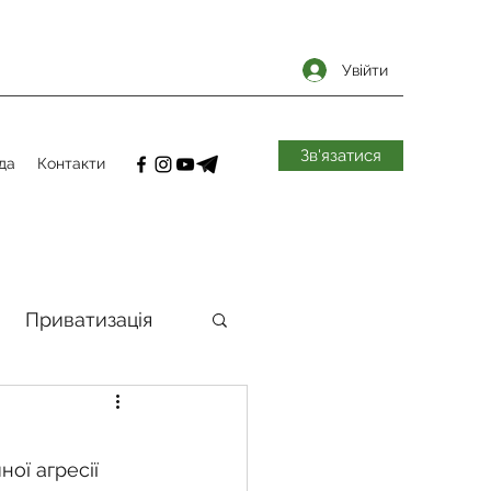
Увійти
Зв'язатися
да
Контакти
Приватизація
самоврядування
ої агресії 