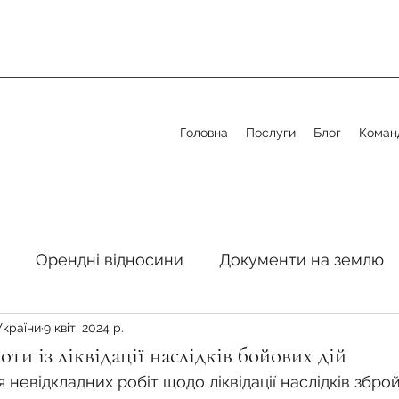
Головна
Послуги
Блог
Коман
Орендні відносини
Документи на землю
України
9 квіт. 2024 р.
стосовно земельної сфери
Органи місцевого 
ти із ліквідації наслідків бойових дій
невідкладних робіт щодо ліквідації наслідків збройн