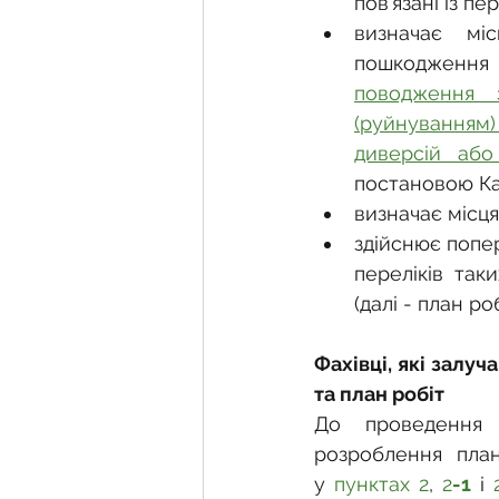
пов’язані із п
визначає міс
пошкодження о
поводження 
(руйнуванням) 
диверсій або 
постановою Каб
визначає місц
здійснює попер
переліків так
(далі - план робі
Фахівці, які залу
та план робіт
До проведення п
розроблення план
у 
пунктах 2
, 
2
-1
 і 