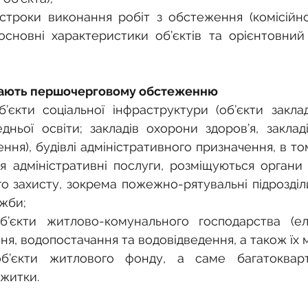
 строки виконання робіт з обстеження (комісійно
основні характеристики об’єктів та орієнтовний 
лягають першочерговому обстеженню
’єкти соціальної інфраструктури (об’єкти закладі
дньої освіти; закладів охорони здоров’я, закладі
ння), будівлі адміністративного призначення, в тому
я адміністративні послуги, розміщуються органи 
го захисту, зокрема пожежно-рятувальні підрозділ
ужби;
’єкти житлово-комунального господарства (елек
я, водопостачання та водовідведення, а також їх 
б’єкти житлового фонду, а саме багатокварти
ожитки.