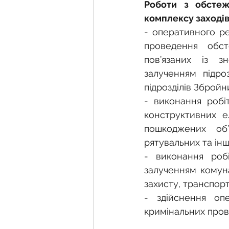
Роботи з обстеж
комплексу заході
- оперативного ре
проведення обст
пов’язаних із з
залученням підроз
підрозділів Збройн
- виконання робі
конструктивних е
пошкоджених об’
рятувальних та інш
- виконання роб
залученням комуна
захисту, транспорт
- здійснення оп
кримінальних пров