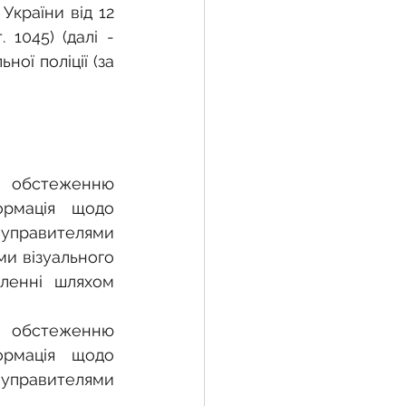
країни від 12 
1045) (далі - 
ої поліції (за 
 обстеженню 
ормація щодо 
равителями 
и візуального 
ленні шляхом 
 обстеженню 
ормація щодо 
равителями 