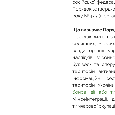
Фермерське господарств
російської федерац
Порядок)затверджен
року №473 (в остан
Новини земельного зако
Що визначає Поря
Порядок визначає 
Нормативно-грошова оці
селищних, міських
влади, органів уп
наслідків збройно
Сервітут
Державна ре
будівель та спору
територій активн
інформаційні ре
Загальні правові питання
територій Україн
бойові дії або т
Мінреінтеграції
тимчасової окупаці