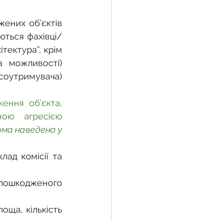
них об’єктів 
ються фахівці/
тектура”, крім 
а можливості) 
утримувача) 
ння об’єкта, 
ою агресією 
ма наведена у 
ад комісії та 
пошкодженого 
ща, кількість 