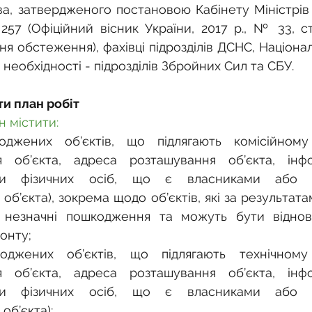
ва, затвердженого постановою Кабінету Міністрів У
57 (Офіційний вісник України, 2017 р., № 33, ст. 
 обстеження), фахівці підрозділів ДСНС, Національн
а необхідності - підрозділів Збройних Сил та СБУ.
и план робіт
н містити:
оджених об’єктів, що підлягають комісійному
я об’єкта, адреса розташування об’єкта, інф
и фізичних осіб, що є власниками або уп
б’єкта), зокрема щодо об’єктів, які за результатам
 незначні пошкодження та можуть бути віднов
онту;
оджених об’єктів, що підлягають технічному
я об’єкта, адреса розташування об’єкта, інф
и фізичних осіб, що є власниками або уп
об’єкта);