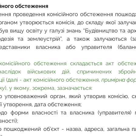
ійного обстеження
ння проведення комісійного обстеження пошкодже
аном утворюється комісія, до складу якої залуча
був вищу освіту у галузі знань “Будівництво та архі
одезія та землеустрій”, а також залучаються (з
едставники власника або управителя (балансо
комісійного обстеження складається акт обстеже
аслідок військових дій, спричинених збройн
ії (далі - акт комісійного обстеження, 
примірна фор
ку
), у якому, зокрема, зазначається:
о уповноважений орган, який утворив комісію, скл
ї утворення, дата обстеження;
одо форми власності та власника (управителя) 
вності);
 пошкоджений об’єкт - назва, адреса, загальна пло