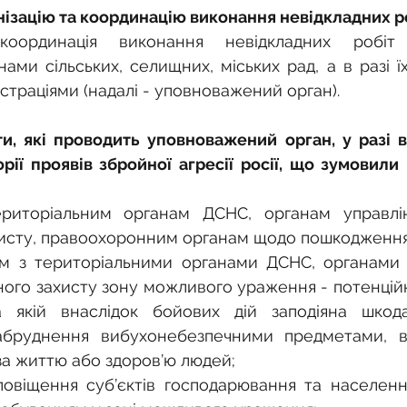
нізацію та координацію виконання невідкладних р
координація виконання невідкладних робіт з
ми сільських, селищних, міських рад, а в разі їх 
страціями (надалі - уповноважений орган).
и, які проводить уповноважений орган, у разі в
орії проявів збройної агресії росії, що зумовил
ериторіальним органам ДСНС, органам управлі
хисту, правоохоронним органам щодо пошкодження 
м з територіальними органами ДСНС, органами у
ного захисту зону можливого ураження - потенцій
а якій внаслідок бойових дій заподіяна шкода
забруднення вибухонебезпечними предметами, вн
за життю або здоров’ю людей;
повіщення суб’єктів господарювання та населенн