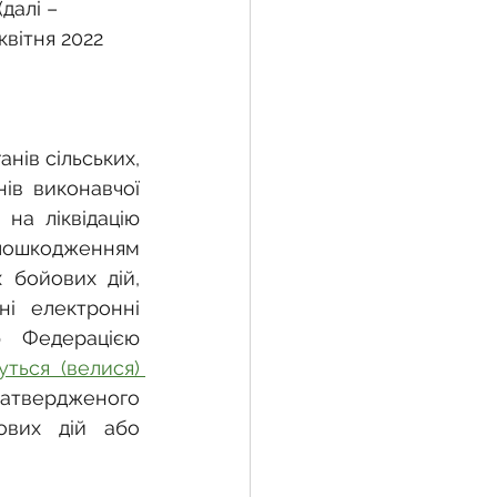
далі – 
вітня 2022 
жба
ів сільських, 
 земельної ділянки
ів виконавчої 
на ліквідацію 
пошкодженням 
воєнний час
 бойових дій, 
і електронні 
 Федерацією 
ться (велися) 
затвердженого 
ових дій або 