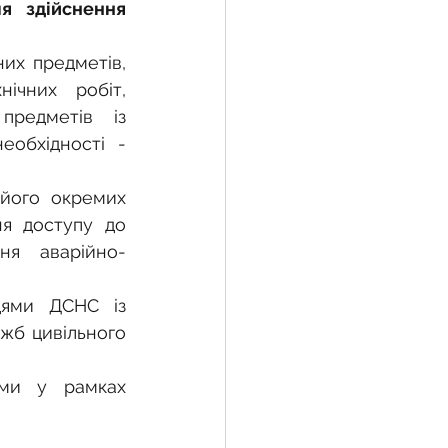
 здійснення 
х предметів, 
ічних робіт, 
редметів із 
еобхідності - 
його окремих 
я доступу до 
ня аварійно-
ями ДСНС із 
жб цивільного 
ми у рамках 