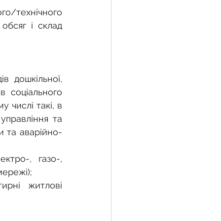
го/технічного 
обсяг і склад 
в дошкільної, 
в соціального 
 числі такі, в 
управління та 
и та аварійно-
тро-, газо-, 
мережі);
рні житлові 