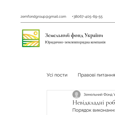
zemfondgroup@gmail.com
+38067-405-69-55
Земельний фонд України
Юридично-землевпорядна компанія
Усі пости
Правові питання
Земельний Фонд 
Ринок землі
Податки 
Невідкладні робо
Порядок виконання 