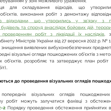
еребуванням у зоні можливого ураження;
ця для складування відходів, що утворилис
б’єктів, виконання робіт з демонтажу відповід
з відходами, що утворились у зв’язку з п
будівель та споруд внаслідок бойових дій, терорис
проведенням робіт з ліквідації їх наслідків
, 
інету Міністрів України від 27 вересня 2022 р. № 1
я знищення виявлених вибухонебезпечних предметі
едні візуальні огляди пошкоджених об’єктів з мет
их об’єктів, розробляє та затверджує план робіт
т)..
чаються до проведення візуальних оглядів пошкодж
опередніх візуальних оглядів пошкоджених 
у робіт можуть залучатися фахівці з обстеженн
2
-2
 Порядку проведення обстеження прийнятих в 