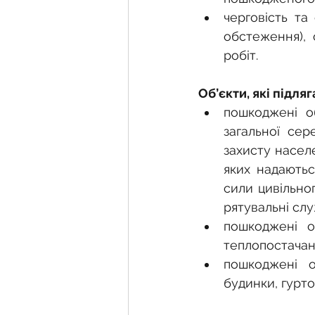
черговість та
обстеження), 
робіт.
Об’єкти, які під
пошкоджені об
загальної сере
захисту населе
яких надаютьс
сили цивільно
рятувальні сл
пошкоджені об
теплопостачанн
пошкоджені о
будинки, гурт