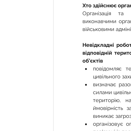
Хто здійснює орга
Організація та 
виконавчими органа
військовими адміні
Невідкладні робот
відповідній терит
об’єктів
повідомляє т
цивільного за
визначає разо
силами цивіль
територію, н
ймовірність 
виникає загро
організовує о