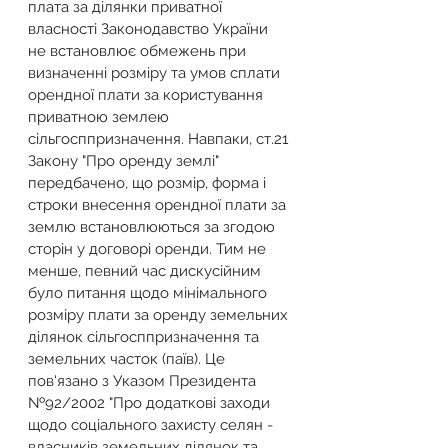
плата за ділянки приватної 
власності Законодавство України 
не встановлює обмежень при 
визначенні розміру та умов сплати 
орендної плати за користування 
приватною землею 
сільгосппризначення. Навпаки, ст.21 
Закону "Про оренду землі" 
передбачено, що розмір, форма і 
строки внесення орендної плати за 
землю встановлюються за згодою 
сторін у договорі оренди. Тим не 
менше, певний час дискусійним 
було питання щодо мінімального 
розміру плати за оренду земельних 
ділянок сільгосппризначення та 
земельних часток (паїв). Це 
пов'язано з Указом Президента 
№92/2002 "Про додаткові заходи 
щодо соціального захисту селян - 
власників земельних ділянок та 