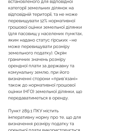
встановленого для відповідної 
категорії земельних ділянок на 
відповідній території, та не може 
перевищувати 12% нормативної 
грошової оцінки земельної ділянки 
(для пасовищ у населених пунктах, 
яким надано статус гірських –не 
може перевищувати розміру 
земельного податку). Окрім 
граничних значень розміру 
орендної плати за державну та 
комунальну землю, при його 
визначенні сторони «прив’язані» 
також до нормативної грошової 
оцінки (НГО) земельної ділянки, що 
передаватиметься в оренду. 
Пункт 289.1 ПКУ містить 
імперативну норму про те, що для 
визначення розміру податку та 
орендної плати використовується 