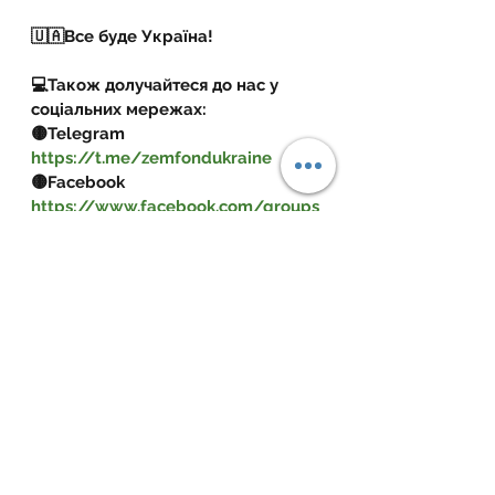
🇺🇦Все буде Україна!
💻Також долучайтеся до нас у 
соціальних мережах:
🟡Telegram  
https://t.me/zemfondukraine
🟡Facebook 
https://www.facebook.com/groups
/zemfondua
🟡YouTube 
https://youtube.com/channel/UCq
tlCc8IBG5HkubMcAlGAaw
🟡Instagram 
https://instagram.com/zemelnyy_f
ond_ukrayinu?igshid=YmMyMTA2M2
🟡Тікток 
https://www.tiktok.com/@zemfond
ua?_t=8frsFQWkXMU&_r=1
🟡Viber-канал 