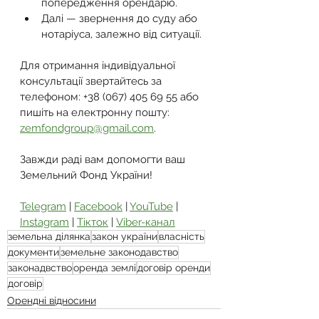
попередження орендарю.
Далі — звернення до суду або 
нотаріуса, залежно від ситуації.
Для отримання індивідуальної 
консультації звертайтесь за 
телефоном: +38 (067) 405 69 55 або 
пишіть на електронну пошту: 
zemfondgroup@gmail.com
.
Завжди раді вам допомогти ваш 
Земельний Фонд України!
Telegram
 | 
Facebook
 | 
YouTube
 | 
Instagram
 | 
Тікток
 | 
Viber-канал
земельна ділянка
закон україни
власність
документи
земельне законодавство
законадвство
оренда землі
договір оренди
договір
Орендні відносини