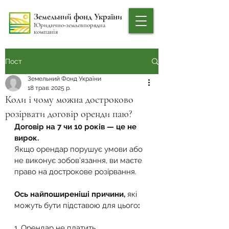
Земельний фонд України
Юридично-землевпорядна
компанія
Пост
Земельний Фонд України
18 трав. 2025 р.
Коли і чому можна достроково
розірвати договір оренди паю?
Договір на 7 чи 10 років — це не 
вирок.
Якщо орендар порушує умови або 
не виконує зобов’язання, ви маєте 
право на дострокове розірвання.
Ось найпоширеніші причини,
 які 
можуть бути підставою для цього
:
1. Орендар не платить