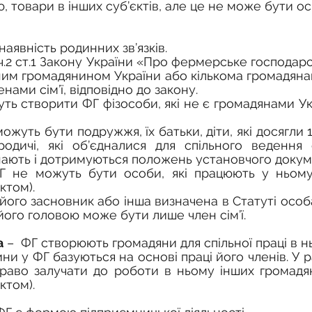
, товари в інших суб’єктів, але це не може бути о
 наявність родинних зв’язків
.
 ч.2 ст.1 
Закону України «Про фермерське господарс
им громадянином України або кількома громадянами
нами сім’ї, відповідно до закону.
ть створити ФГ фізособи, які не є громадянами Укр
жуть бути подружжя, їх батьки, діти, які досягли 14
 родичі, які об’єдналися для спільного ведення
нають і дотримуються положень установчого докум
ктом).
ФГ є його засновник або інша визначена в Статуті особа
його головою може бути лише член сім’ї.
а
 –  
ФГ створюють громадяни для спільної праці в н
раво залучати до роботи в ньому інших громадян
ктом).