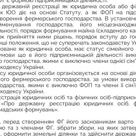
 ФГ є формою підприємницької діяльності.
як ЮО діє на основі Статуту, а як ФОП на підст
створення фермерського господарства. В установч
йменування господарства, його місцезнаходже
льності, порядок формування майна (складеного капі
ок прийняття ними рішень, порядок вступу до го
інші положення, що не суперечать законодавству У
умови що в його підприємницькій діяльності вик
о господарства, якими є виключно члени однієї сім’ї
 кодексу України.
ого фермерського господарства, за умови викори
одарства, якими є виключно ФОП та члени її сім’ї 
 кодексу України.
 «Про державну реєстрацію юридичних осіб, ф
омадських формувань».
та з членами ФГ, зібрати збори, на яких затвер
, оформити земельні ділянки та здійснити держав