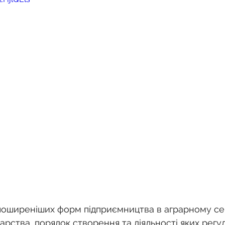
о
Спадкування земельної ділянки
нодавства
Земельні питання
Військова слу
нка
Суд
Будівництво
Встановлення меж
єстрація земельних прав
Юридичні питання у 
арства, порядок створення та діяльності яких регу