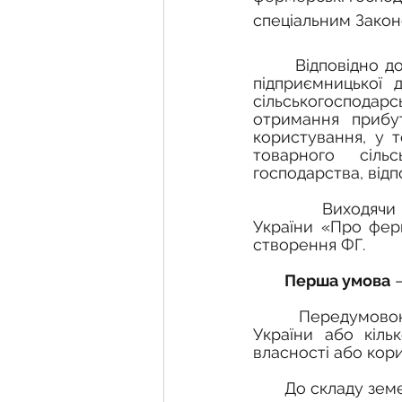
спеціальним Закон
       Відповідн
підприємницької 
сільськогосподарс
отримання прибут
користування, у т
товарного сільс
господарства, відп
        Ви
України «Про фер
створення ФГ.
Перша умова
 
       Передумовою створення ФГ, зокрема й сімейного, є набуття громадянином 
України або кіль
власності або кор
       До склад