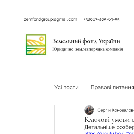
zemfondgroup@gmail.com
+38067-405-69-55
Земельний фонд України
Юридично-землевпорядна компанія
Усі пости
Правові питання
Сергій Коновалов
Ринок землі
Податки 
Ключові умови 
Детальніше розбер
https://youtu.be/_7m