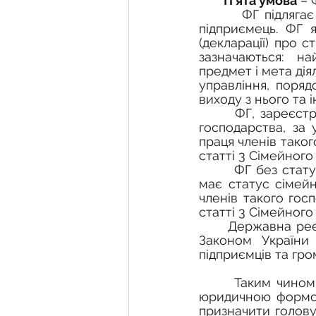
П'ята умова
 –
       ФГ підлягає державній реєстрації як юридична особа або фізична особа - 
підприємець. ФГ 
(декларації) про 
зазначаються: на
предмет і мета дія
управління, поряд
виходу з нього та 
       ФГ, зареєстроване як юридична особа, має статус сімейного фермерського 
господарства, за 
праця членів таког
статті 3 Сімейного
       ФГ без статусу юридичної особи організовується на основі діяльності ФОП і 
має статус сімейн
членів такого госп
статті 3 Сімейного
      Державна реєстрація юридичних осіб та фізичних осіб-підприємців визначена 
Законом України
підприємців та гр
      Таким чином, перед створенням ФГ його засновникам варто визначитися з 
юридичною формою 
призначити голову