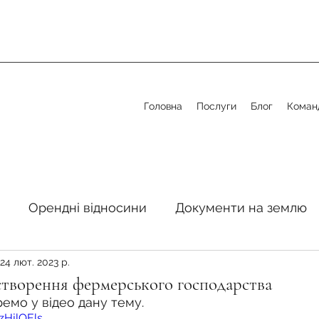
Головна
Послуги
Блог
Коман
Орендні відносини
Документи на землю
24 лют. 2023 р.
стосовно земельної сфери
Органи місцевого 
створення фермерського господарства
емо у відео дану тему.
zHjlQEls