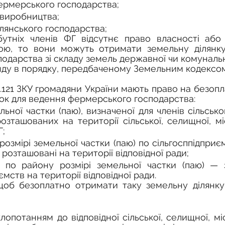
ермерського господарства;
 виробництва;
лянського господарства;
кою, то вони можуть 
отримати земельну ділянку
одарства зі складу земель державної чи комунально
нду 
в порядку, передбаченому Земельним кодексом
т.121 ЗКУ громадяни України мають право на безопл
нок для ведення фермерського господарства:
льної частки (паю), визначеної для членів сільсько
озташованих на території сільської, селищної, міс
Г;
озмірі земельної частки (паю) по сільгосппідприємс
и розташовані на території відповідної ради;
по району розмірі земельної частки (паю) — за
ємств на території відповідної ради.
щоб безоплатно отримати таку земельну ділянку,
клопотанням до відповідної 
сільської, селищної, мі