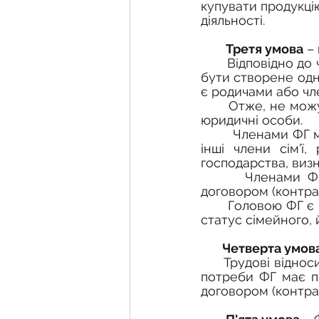
купувати продукцію
діяльності.
Третя умова
 –
       Відповідно до
бути створене одн
є родичами або чле
Отже, не можу
юридичні особи. 
Членами ФГ мо
інші члени сім’ї,
господарства, виз
      Членами ФГ не можуть бути особи, які працюють у ньому за трудовим 
договором (контра
       Головою 
статус сімейного, 
Четверта умов
      Трудові відносини у ФГ базуються на основі праці його членів. У разі виробничої 
потреби ФГ має п
договором (контра