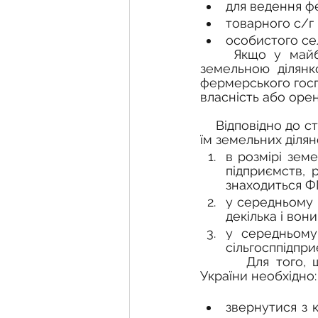
для ведення ф
товарного с/г
особистого се
    Якщо у майбутніх членів ФГ відсутнє право власності або користування 
земельною ділян
фермерського госп
власність або оре
Відповідно до с
їм земельних діля
в розмірі земе
підприємств, р
знаходиться Ф
у середньому р
декілька і вон
у середньому 
сільгосппідпри
Для того, 
України необхідно:
звернутися з 