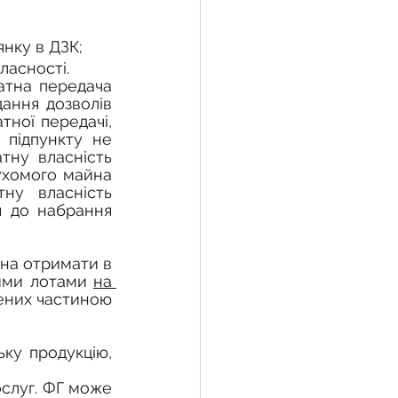
нку в ДЗК;
ласності.
атна передача 
ання дозволів 
ної передачі, 
підпункту не 
ну власність 
ухомого майна 
ну власність 
 до набрання 
ими лотами 
на 
лених частиною 
ку продукцію, 