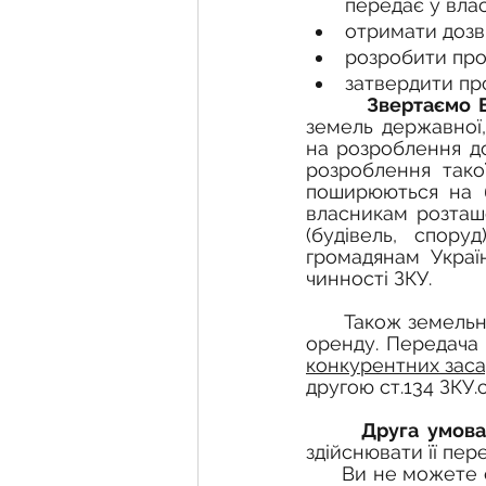
передає у влас
отримати дозв
розробити про
затвердити пр
Звертаємо 
земель державної,
на розроблення до
розроблення тако
поширюються на б
власникам розташо
(будівель, спору
громадянам Украї
чинності ЗКУ.
       Також земельну ділянку державної чи комунальної власності можна отримати в 
оренду. Передача
конкурентних заса
другою ст.134 ЗКУ.с
Друга умова
здійснювати її пер
      Ви не можете створити ФГ, наприклад, для торгівлі чи надання послуг. ФГ може 