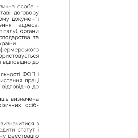
аві договору 
ому документі 
ння, адреса, 
талу), органи 
сподарства та 
країни.
ористовується 
 відповідно до 
стання праці 
відповідно до 
ізичних осіб-
дити статут і 
ну реєстрацію 