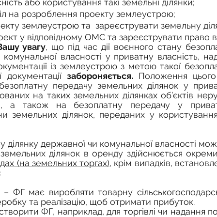
ність або користування такі земельні ділянки;
іл на розроблення проекту землеустрою;
екту землеустрою та  зареєструвати земельну діля
оект у відповідному ОМС та зареєструвати право в
Вашу увагу
, що під час дії воєнного стану безопл
 комунальної власності у приватну власність, над
кументації із землеустрою з метою такої безоплат
ї документації 
забороняється.
 Положення цього 
езоплатну передачу земельних ділянок у приват
ваних на таких земельних ділянках об’єктів нер
д), а також на безоплатну передачу у приват
ни земельних ділянок, переданих у користування
 земельних ділянок в оренду здійснюється окрем
дах (на земельних торгах)
, крім випадків, встанов
 
 –
ФГ має виробляти товарну сільськогосподарсь
еробку та реалізацію, щоб отримати прибуток.