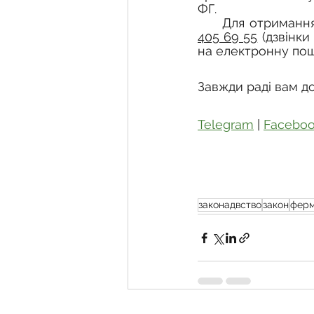
ФГ.
Для отримання
405 69 55
 (дзвінк
на електронну пош
Завжди раді вам д
Telegram
 | 
Facebo
законадвство
закон
ферм