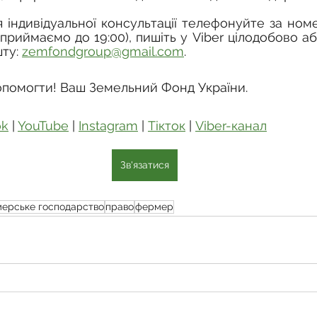
 індивідуальної консультації телефонуйте за ном
и приймаємо до 19:00), пишіть у Viber цілодобово а
ту: 
zemfondgroup@gmail.com
.
опомогти! Ваш Земельний Фонд України.
ok
 | 
YouTube
 | 
Instagram
 | 
Тікток
 | 
Viber-канал
Зв'язатися
ерське господарство
право
фермер