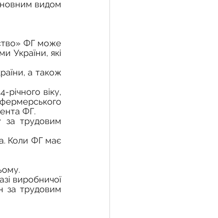
сновним видом 
тво» ФГ може 
 України, які 
аїни, а також 
-річного віку, 
 фермерського 
ента ФГ. 
. 
Коли ФГ має 
ьому. 
 за трудовим 