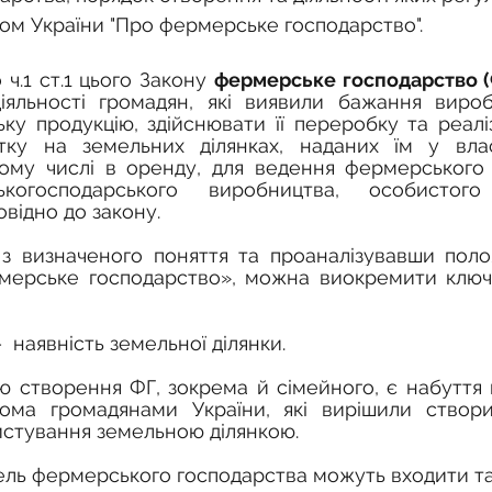
ом України "Про фермерське господарство". 
о до ч.1 ст.1 цього Закону 
фермерське господарство (
діяльності громадян, які виявили бажання вироб
ьку продукцію, здійснювати її переробку та реалі
ку на земельних ділянках, наданих їм у влас
ому числі в оренду, для ведення фермерського г
ькогосподарського виробництва, особистого 
овідно до закону.
ходячи з визначеного поняття та проаналізувавши по
мерське господарство», можна виокремити ключо
–  наявність земельної ділянки.
кома громадянами України, які вирішили створ
истування земельною ділянкою.
у земель фермерського господарства можуть входити та