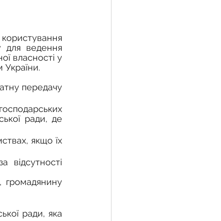
 для ведення 
ї власності у 
 України.
атну передачу 
господарських 
ької ради, де 
твах, якщо їх 
 відсутності 
 громадянину 
ської ради
, яка 