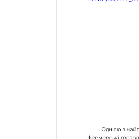
Фермерське господарств
Новини земельного зако
Нормативно-грошова оці
Сервітут
Державна ре
Загальні правові питання
         Однією з найпоширеніших форм підприємництва в аграрному секторі є 
фермерські господ