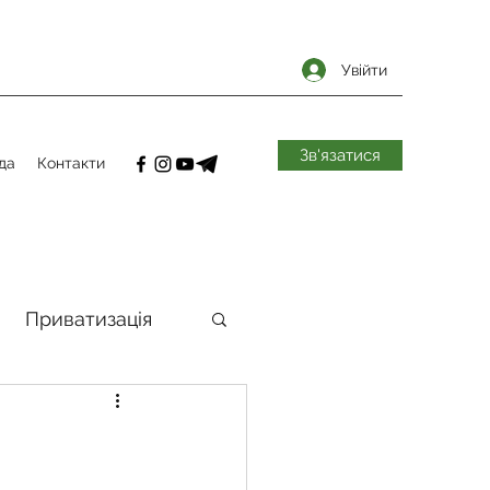
Увійти
Зв'язатися
да
Контакти
Приватизація
самоврядування