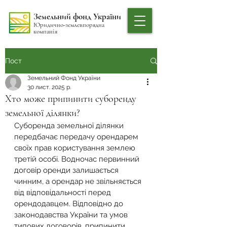
Земельний фонд України
Юридично-землевпорядна
компанія
Пост
Земельний Фонд України
30 лист. 2025 р.
Хто може припинити суборенду
земельної ділянки?
Суборенда земельної ділянки 
передбачає передачу орендарем 
своїх прав користування землею 
третій особі. Водночас первинний 
договір оренди залишається 
чинним, а орендар не звільняється 
від відповідальності перед 
орендодавцем. Відповідно до 
законодавства України та умов 
типових договорів, припинити 