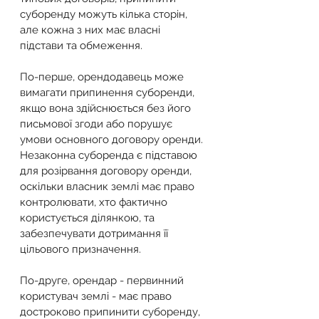
суборенду можуть кілька сторін, 
але кожна з них має власні 
підстави та обмеження.
По-перше, орендодавець може 
вимагати припинення суборенди, 
якщо вона здійснюється без його 
письмової згоди або порушує 
умови основного договору оренди. 
Незаконна суборенда є підставою 
для розірвання договору оренди, 
оскільки власник землі має право 
контролювати, хто фактично 
користується ділянкою, та 
забезпечувати дотримання її 
цільового призначення.
По-друге, орендар - первинний 
користувач землі - має право 
достроково припинити суборенду, 