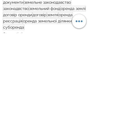
документи
земельне законодавство
законадвство
земельний фонд
оренда землі
договір оренди
договір
земля
оренда
реєсрація
оренда земельної ділянки
суборенда
Орендні відносини
Дивитися всі
Пов'язані пости