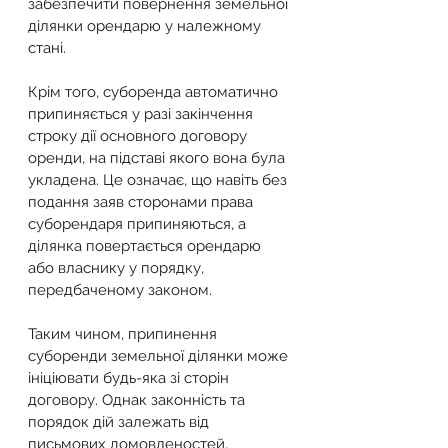
забезпечити повернення земельної 
ділянки орендарю у належному 
стані.
Крім того, суборенда автоматично 
припиняється у разі закінчення 
строку дії основного договору 
оренди, на підставі якого вона була 
укладена. Це означає, що навіть без 
подання заяв сторонами права 
суборендаря припиняються, а 
ділянка повертається орендарю 
або власнику у порядку, 
передбаченому законом.
Таким чином, припинення 
суборенди земельної ділянки може 
ініціювати будь-яка зі сторін 
договору. Однак законність та 
порядок дій залежать від 
письмових домовленостей, 