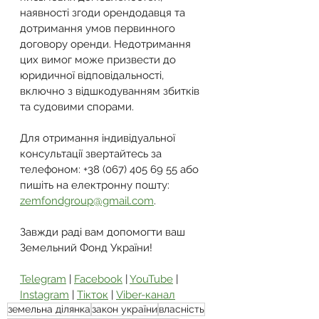
наявності згоди орендодавця та 
дотримання умов первинного 
договору оренди. Недотримання 
цих вимог може призвести до 
юридичної відповідальності, 
включно з відшкодуванням збитків 
та судовими спорами.
Для отримання індивідуальної 
консультації звертайтесь за 
телефоном: +38 (067) 405 69 55 або 
пишіть на електронну пошту: 
zemfondgroup@gmail.com
.
Завжди раді вам допомогти ваш 
Земельний Фонд України!
Telegram
 | 
Facebook
 | 
YouTube
 | 
Instagram
 | 
Тікток
 | 
Viber-канал
земельна ділянка
закон україни
власність