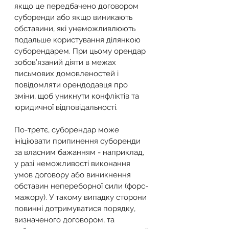
якщо це передбачено договором 
суборенди або якщо виникають 
обставини, які унеможливлюють 
подальше користування ділянкою 
суборендарем. При цьому орендар 
зобов’язаний діяти в межах 
письмових домовленостей і 
повідомляти орендодавця про 
зміни, щоб уникнути конфліктів та 
юридичної відповідальності.
По-третє, суборендар може 
ініціювати припинення суборенди 
за власним бажанням - наприклад, 
у разі неможливості виконання 
умов договору або виникнення 
обставин непереборної сили (форс-
мажору). У такому випадку сторони 
повинні дотримуватися порядку, 
визначеного договором, та 