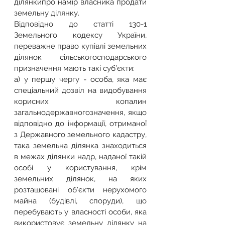
ділянкипро намір власника продати 
земельну ділянку.
Відповідно до статті 130-1 
Земельного кодексу України, 
переважне право купівлі земельних 
ділянок сільськогосподарського 
призначення мають такі суб’єкти:
а) у першу чергу - особа, яка має 
спеціальний дозвіл на видобування 
корисних копалин 
загальнодержавногозначення, якщо 
відповідно до інформації, отриманої 
з Державного земельного кадастру, 
така земельна ділянка знаходиться 
в межах ділянки надр, наданої такій 
особі у користування, крім 
земельних ділянок, на яких 
розташовані об’єкти нерухомого 
майна (будівлі, споруди), що 
перебувають у власності особи, яка 
використовує земельну ділянку на 