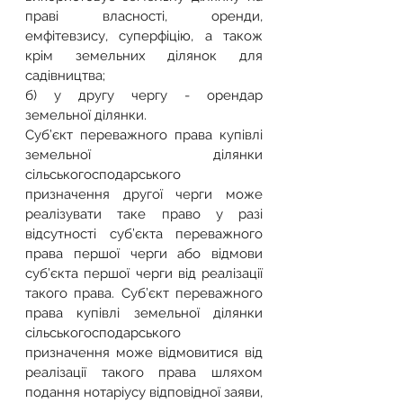
праві власності, оренди, 
емфітевзису, суперфіцію, а також 
крім земельних ділянок для 
садівництва;
б) у другу чергу - орендар 
земельної ділянки.
Суб’єкт переважного права купівлі 
земельної ділянки 
сільськогосподарського 
призначення другої черги може 
реалізувати таке право у разі 
відсутності суб’єкта переважного 
права першої черги або відмови 
суб’єкта першої черги від реалізації 
такого права. Суб’єкт переважного 
права купівлі земельної ділянки 
сільськогосподарського 
призначення може відмовитися від 
реалізації такого права шляхом 
подання нотаріусу відповідної заяви, 