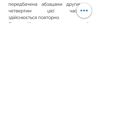
передбачена абзацами другим - 
четвертим цієї частини, 
здійснюється повторно.
Якщо здійснити продаж земельної 
ділянки сільськогосподарського 
призначення з порушенням 
переважного права її купівлі суб’єкт 
переважного права, який відповідно 
до цієї статті може реалізувати таке 
право, має право пред’явити до 
суду позов про переведення на 
нього прав та обов’язків покупця. 
Одночасно позивач зобов’язаний 
внести на депозитний рахунок суду 
грошову суму, яку за договором 
купівлі-продажу повинен сплатити 
покупець.
Таким чином, необхідність 
реєстрації у нотаріуса наміру щодо 
продажу власником земельної 