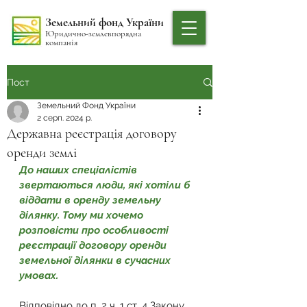
Земельний фонд України
Юридично-землевпорядна
компанія
Пост
Земельний Фонд України
2 серп. 2024 р.
Державна реєстрація договору
оренди землі
До наших спеціалістів 
звертаються люди, які хотіли б 
віддати в оренду земельну 
ділянку. Тому ми хочемо 
розповісти про особливості 
реєстрації договору оренди 
земельної ділянки в сучасних 
умовах.
Відповідно до 
п. 2 ч. 1 ст. 4 Закону 