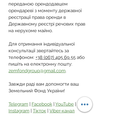
переданою орендодавцем 
орендареві з моменту державної 
реєстрації права оренди в 
Державному реєстрі речових прав 
на нерухоме майно.
Для отримання індивідуальної 
консультації звертайтесь за 
телефоном: 
+38 (067) 405 69 55
 або 
пишіть на електронну пошту: 
zemfondgroup@gmail.com
.
Завжди раді вам допомогти ваш 
Земельний Фонд України!
Telegram
 | 
Facebook
 | 
YouTube
 | 
Instagram
 | 
Тікток
 | 
Viber-канал
земельна ділянка
власність
документи