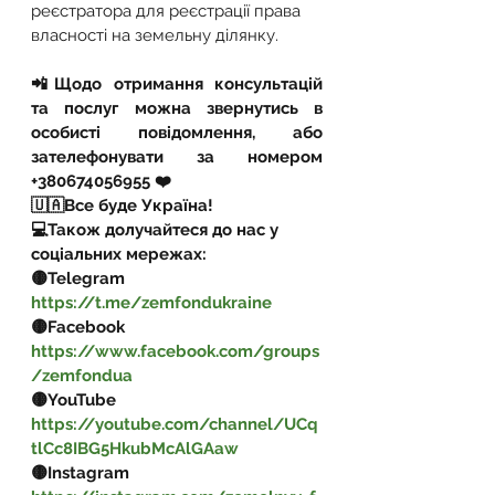
реєстратора для реєстрації права 
власності на земельну ділянку.
📲Щодо отримання консультацій 
та послуг можна звернутись в 
особисті повідомлення, або 
зателефонувати за номером 
+380674056955 ❤️
🇺🇦Все буде Україна!
💻Також долучайтеся до нас у 
соціальних мережах:
🟡Telegram 
https://t.me/zemfondukraine
🟡Facebook 
https://www.facebook.com/groups
/zemfondua
🟡YouTube 
https://youtube.com/channel/UCq
tlCc8IBG5HkubMcAlGAaw
🟡Instagram 