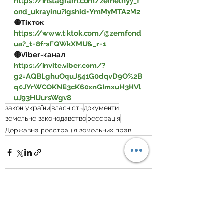
https://instagram.com/zemelnyy_f
ond_ukrayinu?igshid=YmMyMTA2M2
🟡Тікток 
https://www.tiktok.com/@zemfond
ua?_t=8frsFQWkXMU&_r=1
🟡Viber-канал 
https://invite.viber.com/?
g2=AQBLghuOquJ541G0dqvD9O%2B
q0JYrWCQKNB3cK60xnGImxuH3HVl
uJ93HUursWgv8
закон україни
власність
документи
земельне законодавство
реєсрація
Державна реєстрація земельних прав
Дивитися всі
Пов'язані пости