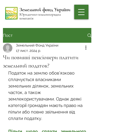
Земельний фонд України
Юридично-землевпорядна
компанія
Пост
Земельний Фонд України
17 лист. 2024 р.
Чи повинні пенсіонери платити
земельний податок?
Податок на землю обов’язково 
сплачується власниками 
земельних ділянок, земельних 
часток, а також 
землекористувачами. Однак деякі 
категорії громадян мають право на 
пільги або повне звільнення від 
сплати податку.
Пільги щодо сплати земельного 