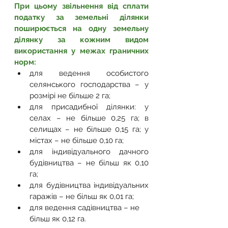
При цьому звільнення від сплати 
податку за земельні ділянки 
поширюється на одну земельну 
ділянку за кожним видом 
використання у межах граничних 
норм:
для ведення особистого 
селянського господарства – у 
розмірі не більше 2 га;
для присадибної ділянки: у 
селах – не більше 0,25 га; в 
селищах – не більше 0,15 га; у 
містах – не більше 0,10 га;
для індивідуального дачного 
будівництва – не більш як 0,10 
га; 
для будівництва індивідуальних 
гаражів – не більш як 0,01 га;
для ведення садівництва – не 
більш як 0,12 га.