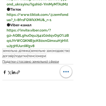
ond_ukrayinu?igshid=YmMyMTA2M2
🟡Тікток 
https://www.tiktok.com/@zemfond
ua?_t=8frsFQWkXMU&_r=1
🟡Viber-канал 
https://invite.viber.com/?
g2=AQBLghuOquJ541G0dqvD9O%2B
q0JYrWCQKNB3cK60xnGImxuH3HVl
uJ93HUursWgv8
земельна ділянка
земельне законодавство
договір
податки
пенсіонери
Податки стосовно земельної сфери
Дивитися всі
Пов'язані пости