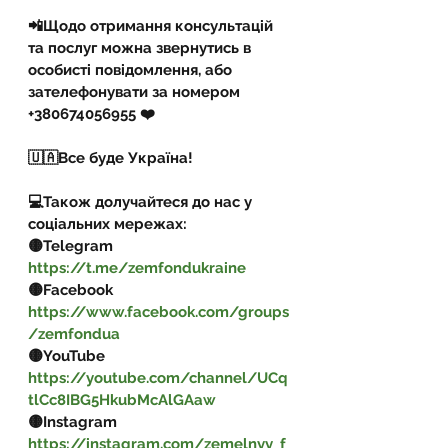
📲Щодо отримання консультацій 
та послуг можна звернутись в 
особисті повідомлення, або 
зателефонувати за номером 
+380674056955 ❤️
🇺🇦Все буде Україна!
💻Також долучайтеся до нас у 
соціальних мережах:
🟡Telegram  
https://t.me/zemfondukraine
🟡Facebook 
https://www.facebook.com/groups
/zemfondua
🟡YouTube 
https://youtube.com/channel/UCq
tlCc8IBG5HkubMcAlGAaw
🟡Instagram 
https://instagram.com/zemelnyy_f