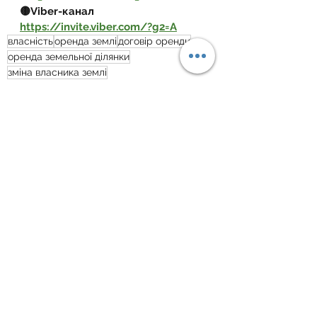
🟡Viber-канал 
https://invite.viber.com/?g2=A
власність
оренда землі
договір оренди
оренда земельної ділянки
зміна власника землі
Орендні відносини
Дивитися всі
Пов'язані пости