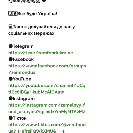
+380674056955 ❤️
🇺🇦Все буде Україна!
💻Також долучайтеся до нас у 
соціальних мережах:
🟡Telegram  
https://t.me/zemfondukraine
🟡Facebook 
https://www.facebook.com/groups
/zemfondua
🟡YouTube 
https://youtube.com/channel/UCq
tlCc8IBG5HkubMcAlGAaw
🟡Instagram 
https://instagram.com/zemelnyy_f
ond_ukrayinu?igshid=YmMyMTA2M2
🟡Тікток 
https://www.tiktok.com/@zemfond
ua?_t=8frsFQWkXMU&_r=1