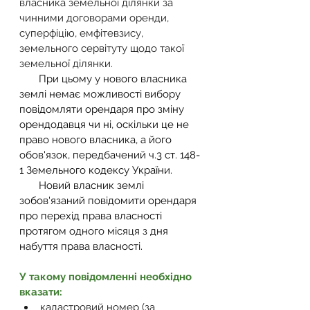
власника земельної ділянки за 
чинними договорами оренди, 
суперфіцію, емфітевзису, 
земельного сервітуту щодо такої 
земельної ділянки.
       При цьому у нового власника 
землі немає можливості вибору 
повідомляти орендаря про зміну 
орендодавця чи ні, оскільки це не 
право нового власника, а його 
обов'язок, передбачений ч.3 ст. 148-
1 Земельного кодексу України.
       Новий власник землі 
зобов'язаний повідомити орендаря 
про перехід права власності 
протягом одного місяця з дня 
набуття права власності.
У такому повідомленні необхідно 
вказати:
кадастровий номер (за 