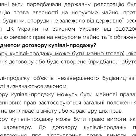
вні акти передбачали державну реєстрацію будів
цію права власності на нерухоме майно, прот
 будинки, споруди не залежало від державної реєст
і ЦК України та Законом України від 01.07.20
ію речових прав на нерухоме майно та їх обтяжень
дметом договору купівлі-продажу?
у купівлі-продажу може бути майно (товар), яке
ня договору або буде створене (придбане, набуте
лі-продажу об’єктів незавершеного будівництва 
сті визначаються законом.
ру купівлі-продажу можуть бути майнові права.
айнових прав застосовуються загальні положення
не випливає із змісту або характеру цих прав.
ру купівлі-продажу може бути право вимоги, як
характеру. До договору купівлі-продажу п
положення про відступлення права вимоги, я