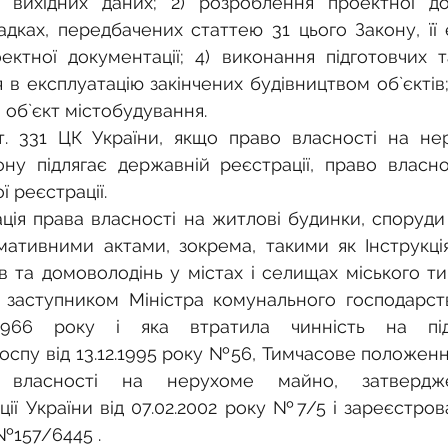
 вихідних даних; 2) розроблення проектної док
дках, передбачених статтею 31 цього Закону, її е
ктної документації; 4) виконання підготовчих т
я в експлуатацію закінчених будівництвом об`єктів;
 об`єкт містобудування.
ст. 331 ЦК України, якщо право власності на не
ону підлягає державній реєстрації, право власно
 реєстрації.
ія права власності на житлові будинки, споруди
ативними актами, зокрема, такими як Інструкція
в та домоволодінь у містах і селищах міського тип
заступником Міністра комунального господарства
966 року і яка втратила чинність на підс
пу від 13.12.1995 року №56, Тимчасове положенн
в власності на нерухоме майно, затвердж
ії України від 07.02.2002 року №7/5 і зареєстрова
 №157/6445 .