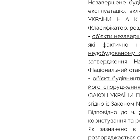
Фермерське господарств
Незавершене буді
експлуатацію, в
УКРАЇНИ Н А К 
Новини земельного зако
(Класифікатор, розд
- 
об'єкти незаверш
які фактично н
Нормативно-грошова оці
недобудованому с
затвердження На
(Національний станд
Сервітут
Державна ре
- 
об'єкт будівницт
його спорудження
(ЗАКОН УКРАЇНИ Про
Загальні правові питання
згідно із Законом N 
Відповідно до ч. 
користування та р
Як зазначено в 
розпоряджається с