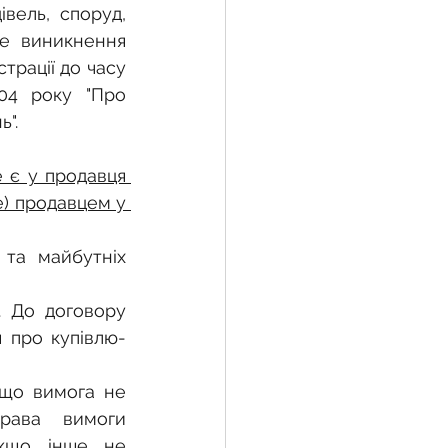
ель, споруд, 
е виникнення 
рації до часу 
04 року "Про 
".
 є у продавця 
) продавцем у 
та майбутніх 
 До договору 
 про купівлю-
що вимога не 
рава вимоги 
кщо інше не 