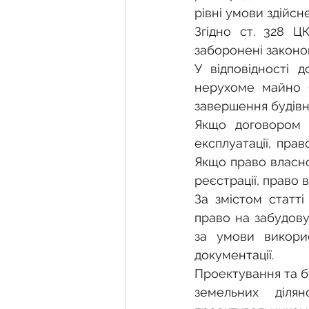
рівні умови здійсн
Згідно ст. 328 Ц
заборонені законо
У відповідності 
нерухоме майно (
завершення будівн
Якщо договором 
експлуатації, пра
Якщо право власно
реєстрації, право 
За змістом статті
право на забудову
за умови викорис
документації.
Проектування та б
земельних діля