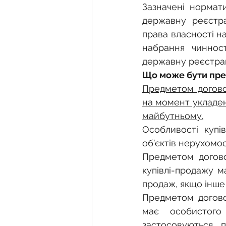
Зазначені нормати
державну реєстра
права власності на
набрання чинност
державну реєстрац
Що може бути пре
Предметом договор
на момент укладен
майбутньому.
Особливості купів
об’єктів нерухомо
Предметом догово
купівлі-продажу м
продаж, якщо інше 
Предметом догово
має особистого 
застосовуються 