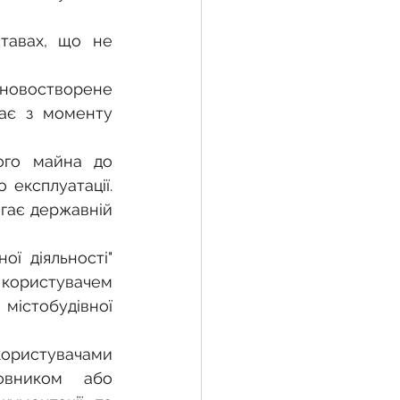
тавах, що не 
новостворене 
ає з моменту 
го майна до 
експлуатації. 
гає державній 
ї діяльності" 
 користувачем 
істобудівної 
користувачами 
вником або 