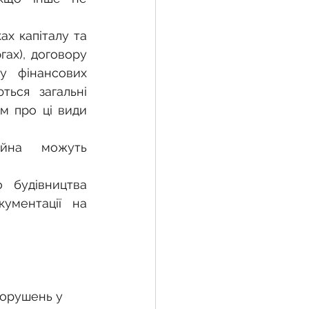
х капіталу та 
ах), договору 
у фінансових 
ься загальні 
 про ці види 
йна можуть 
 будівництва 
ументації на 
порушень у 