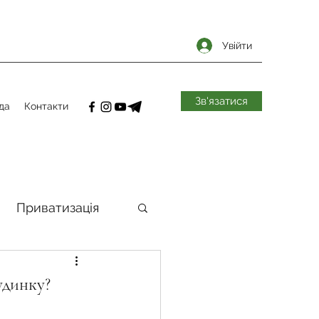
Увійти
Зв'язатися
да
Контакти
Приватизація
самоврядування
удинку?