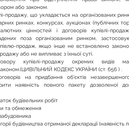
ором або законом.
лі-продажу, що укладається на організованих ринка
рних ринках, конкурсах, аукціонах (публічних торг
валютних цінностей і договорів купівлі-продаж
ладених поза організованим ринком, застосовуют
півлю-продаж, якщо інше не встановлено законом
родажу або не випливає з їхньої суті.
говору купівлі-продажу окремих видів ма
аконом.(ЦИВІЛЬНИЙ КОДЕКС УКРАЇНИ (ст. 656 ) .
говорів на придбання об’єктів незавершеного
рити наявність повного пакету дозволеної док
чаток будівельних робіт
ови та обмеження
ї-забудовника
тегорії будівництва отриманої декларації (наявність 