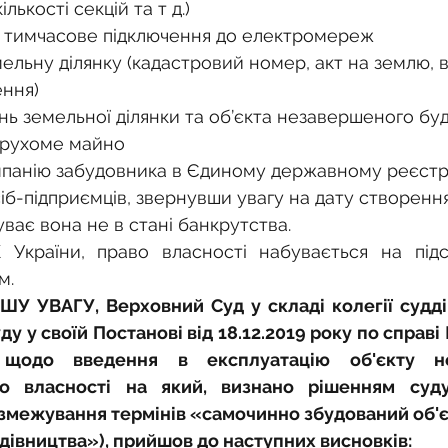
лькості секцій та т д.)
на тимчасове підключення до електромереж
ельну ділянку (кадастровий номер, акт на землю, ві
ення)
нь земельної ділянки та об’єкта незавершеного буд
ерухоме майно
омпанію забудовника в Єдиному державному реєстр
сіб-підприємців, звернувши увагу на дату створення 
уває вона не в стані банкрутства.
К України, право власності набувається на підс
м.
У УВАГУ, Верховний Суд у складі колегії суддів
ду у своїй Постанові від 18.12.2019 року по справ
 щодо введення в експлуатацію об'єкту не
во власності на який, визнано рішенням суду
змежування термінів «самочинно збудований об'єк
івництва»), прийшов до наступних висновків: