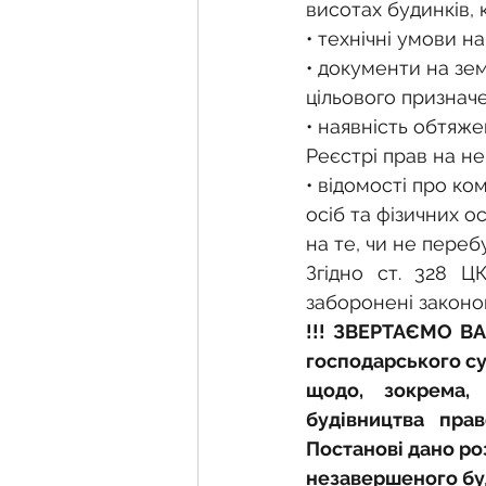
висотах будинків, кі
• технічні умови 
• документи на зем
цільового признач
• наявність обтяже
Реєстрі прав на н
• відомості про к
осіб та фізичних о
на те, чи не переб
Згідно ст. 328 Ц
заборонені законо
!!! ЗВЕРТАЄМО ВАШ
господарського су
щодо, зокрема,
будівництва пра
Постанові дано ро
незавершеного буд