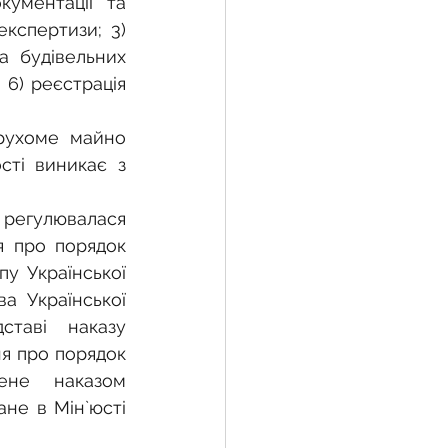
ументації та 
кспертизи; 3) 
а будівельних 
 6) реєстрація 
рухоме майно 
сті виникає з 
 регулювалася 
 про порядок 
у Української 
 Української 
таві наказу 
я про порядок 
ене наказом 
не в Мін`юсті 