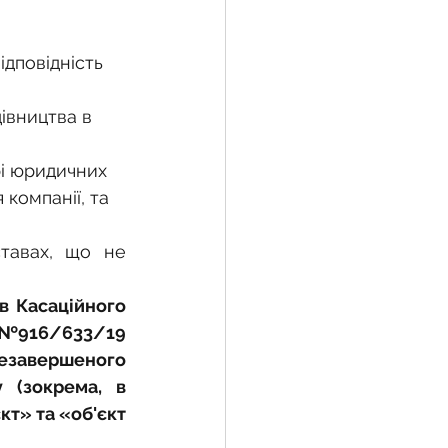
дповідність 
івництва в 
і юридичних 
компанії, та 
тавах, що не 
 Касаційного 
і №916/633/19 
завершеного 
 (зокрема, в 
т» та «об'єкт 