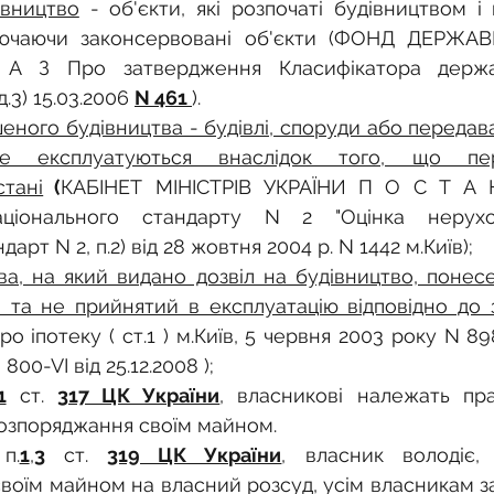
о
Спадкування земельної ділянки
вництво
 - об'єкти, які розпочаті будівництвом і 
ключаючи законсервовані об'єкти (ФОНД ДЕРЖА
А З Про затвердження Класифікатора держа
нодавства
Земельні питання
Військова слу
.3) 15.03.2006 
N 461 
).
еного будівництва - будівлі, споруди або передавал
е експлуатуються внаслідок того, що пер
нка
Суд
Будівництво
Встановлення меж
тані
 (
КАБІНЕТ МІНІСТРІВ УКРАЇНИ П О С Т А 
ціонального стандарту N 2 "Оцінка нерухо
арт N 2, п.2) від 28 жовтня 2004 р. N 1442 м.Київ);
єстрація земельних прав
Юридичні питання у 
ва, на який видано дозвіл на будівництво, понесе
 та не прийнятий в експлуатацію відповідно до 
 іпотеку ( ст.1 ) м.Київ, 5 червня 2003 року N 898
800-VІ від 25.12.2008 );
1
 ст. 
317 ЦК України
, власникові належать пра
озпоряджання своїм майном.
п.
1
,
3
 ст. 
319 ЦК України
, власник володіє, 
воїм майном на власний розсуд, усім власникам з