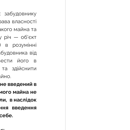
 забудовнику 
ава власності 
кого майна та 
 річ — об'єкт 
 в розумінні 
абудовника від 
вести його в 
та здійснити 
йно.
не введений в 
ого майна не 
,  в наслідок 
ня введення 
себе.