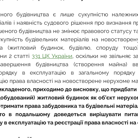
ного будівництва є лише сукупністю належних
алів і наявність судового рішення про визнання пр
шеного будівництва не змінює правового статусу та
упність будівельних матеріалів на новостворену
а (житловий будинок, будівлю, споруду тощо)
ни 2 статті 
331 ЦК України
, оскільки не звільняє з
 завершення будівництва (створення майна) в
орядку в експлуатацію в загальному порядку 
ію права власності на новостворене нерухоме ма
икладеного, приходимо до висновку, що придбати 
обудований) житловий будинок як об’єкт нерухом
тримати права забудовника та будівельні матеріали
то в подальшому доведеться вирішувати питан
 в експлуатацію та реєстрації права власності на 