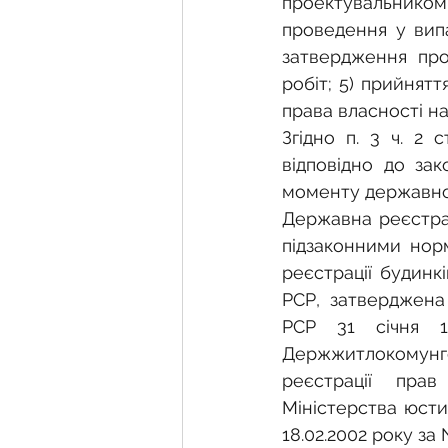
проектувальником
проведення у випа
затвердження прое
робіт; 5) прийнятт
права власності на
Згідно п. 3 ч. 2 
відповідно до зак
моменту державної
Державна реєстрац
підзаконними норм
реєстрації будинкі
РСР, затверджена 
РСР 31 січня 1
Держжитлокомунгос
реєстрації пра
Міністерства юстиц
18.02.2002 року за