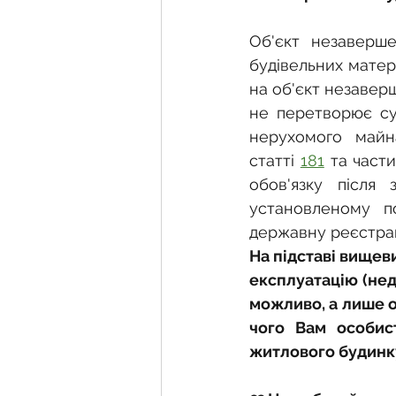
Об'єкт незаверше
будівельних матері
на об'єкт незавер
не перетворює сук
нерухомого майн
статті 
181
 та части
обов'язку після
установленому п
державну реєстрац
На підставі вищев
експлуатацію (нед
можливо, а лише о
чого Вам особис
житлового будинку