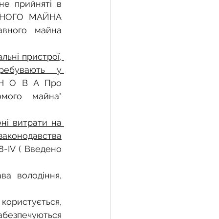
не прийняті в 
ВНОГО МАЙНА 
вного майна 
жба
ьні пристрої, 
ебувають у 
 земельної ділянки
Н О В А Про 
мого майна" 
воєнний час
ні витрати на 
законодавства
-ІV ( Введено 
ва володіння, 
користується, 
абезпечуються 