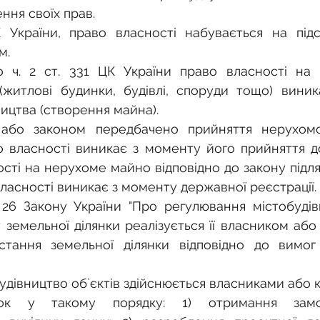
ення своїх прав.
К України, право власності набувається на підс
м.
до ч. 2 ст. 331 ЦК України право власності на 
житлові будинки, будівлі, споруди тощо) виник
ицтва (створення майна).
або законом передбачено прийняття нерухомо
во власності виникає з моменту його прийняття до 
сті на нерухоме майно відповідно до закону підля
власності виникає з моменту державної реєстрації.
 26 Закону України "Про регулювання містобудівно
 земельної ділянки реалізується її власником або
тання земельної ділянки відповідно до вимог м
удівництво об`єктів здійснюється власниками або 
нок у такому порядку: 1) отримання замо