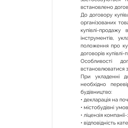
встановлено догов
До договору купів
організованих това
купівлі-продажу 
інструментів, ук
положення про ку
договорів купівлі-п
Особливості до
встановлюватися з
При укладенні до
необхідно переві
будівництво:
• декларація на по
• містобудівні ум
• ліцензія компані
• відповідність ка