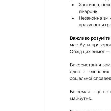
Хаотична, неко
лікарень.
Незаконна змі
врахування гро
Важливо розуміти
має бути прозорою
Обхід цих вимог — 
Використання земл
одна з ключових у
соціальної справед
Бо земля — це не п
майбутнє.