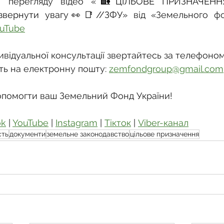
 перегляду відео «
🏡ЦІЛЬОВЕ ПРИЗНАЧЕННЯ
звернути увагу👀📑//ЗФУ
ouTube
відуальної консультації звертайтесь за телефоном
ть на електронну пошту: 
zemfondgroup@gmail.com
опомогти ваш Земельний Фонд України!
ok
 | 
YouTube
 | 
Instagram
 | 
Тікток
 | 
Viber-канал
сть
документи
земельне законодавство
цільове призначення