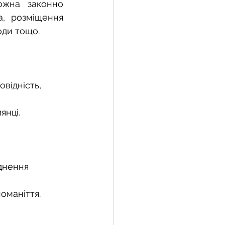
ожна законно 
, розміщення 
оди тощо.
жба
 земельної ділянки
відність, 
янці.
воєнний час
днення 
оманіття.