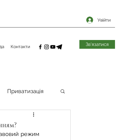
Увійти
Зв'язатися
да
Контакти
Приватизація
самоврядування
нням?
авовий режим 