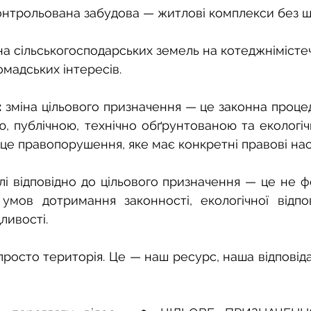
нтрольована забудова — житлові комплекси без шкі
на сільськогосподарських земель на котеджнімісте
мадських інтересів.
:
 зміна цільового призначення — це законна процед
, публічною, технічно обґрунтованою та екологіч
це правопорушення, яке має конкретні правові нас
і відповідно до цільового призначення — це не фо
мов дотримання законності, екологічної відпові
ливості.
росто територія. Це — наш ресурс, наша відповідал