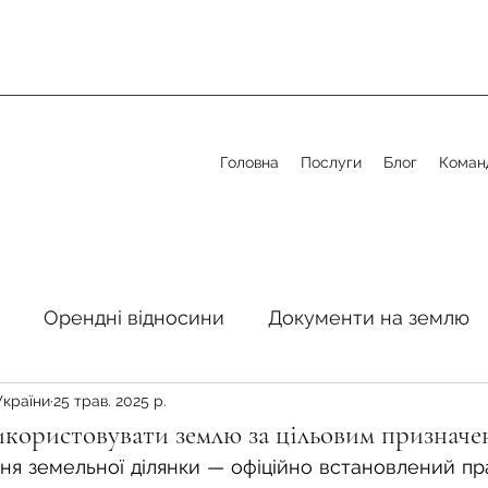
Головна
Послуги
Блог
Коман
Орендні відносини
Документи на землю
України
25 трав. 2025 р.
стосовно земельної сфери
Органи місцевого 
икористовувати землю за цільовим призначе
ня земельної ділянки
— офіційно встановлений пр