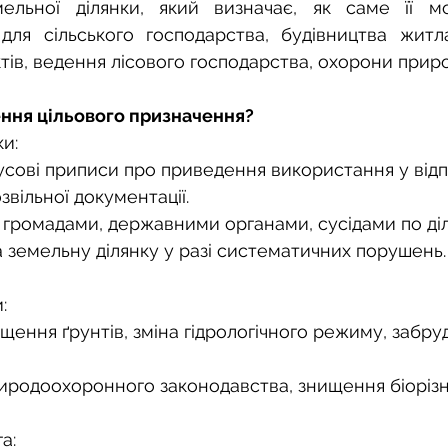
о
Спадкування земельної ділянки
ельної ділянки, який визначає, як саме її м
для сільського господарства, будівництва житла
тів, ведення лісового господарства, охорони прир
нодавства
Земельні питання
Військова слу
ення цільового призначення?
ки:
нка
Суд
Будівництво
Встановлення меж
сові приписи про приведення використання у відпо
вільної документації.
 громадами, державними органами, сусідами по діл
єстрація земельних прав
Юридичні питання у 
а земельну ділянку у разі систематичних порушень.
:
ення ґрунтів, зміна гідрологічного режиму, забру
родоохоронного законодавства, знищення біорізн
а: 