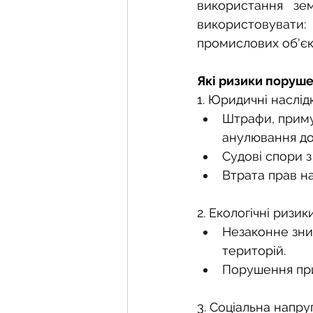
Фермерське господарств
використання зем
використовувати: 
промислових об'єк
Новини земельного зако
Які ризики поруш
1. Юридичні наслід
Нормативно-грошова оці
Штрафи, приму
анулювання доз
Судові спори з
Сервітут
Державна ре
Втрата прав н
2. Екологічні ризики
Загальні правові питання
Незаконне знищ
територій.
Порушення при
3. Соціальна напруг