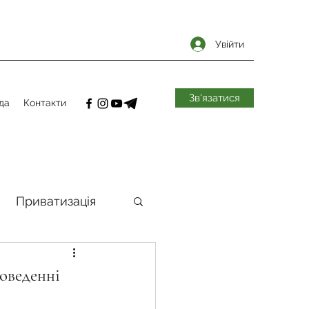
Увійти
Зв'язатися
да
Контакти
Приватизація
самоврядування
оведенні