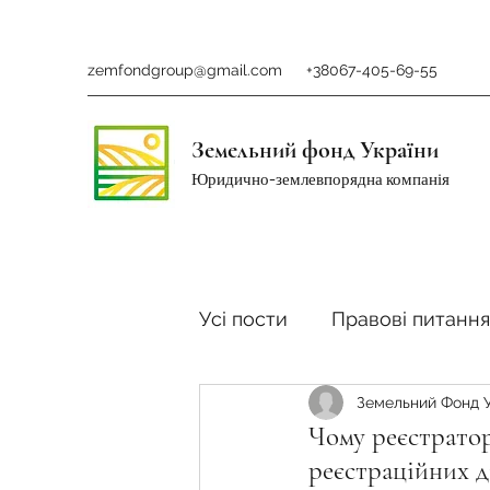
zemfondgroup@gmail.com
+38067-405-69-55
Земельний фонд України
Юридично-землевпорядна компанія
Усі пости
Правові питання
Земельний Фонд 
Ринок землі
Податки 
Чому реєстрато
реєстраційних д