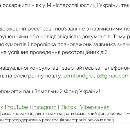
оскаржити - як у Міністерстві юстиції України, так
 державній реєстрації пов’язані не з навмисними п
ушеннями або невідповідністю документів. Тому р
документів і перевірка повноважень заявника знач
на успішне проведення реєстраційних дій.
відуальної консультації звертайтесь за телефоном:
ть на електронну пошту: 
zemfondgroup@gmail.com
опомогти ваш Земельний Фонд України!
ok
 | 
YouTube
 | 
Instagram
 | 
Тікток
 | 
Viber-канал
и
земельне законодавство
законадвство
земельний фонд
оренда зем
еєстратор
державна реєстрація
реєстрація речових прав