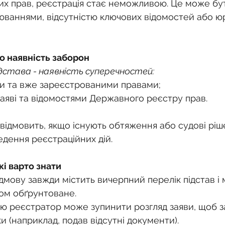
х прав, реєстрація стає неможливою. Це може бути
ваннями, відсутністю ключових відомостей або 
бо наявність заборон
дстава - наявність суперечностей:
и та вже зареєстрованими правами;
заяві та відомостями Державного реєстру прав.
відмовить, якщо існують обтяження або судові ріш
дення реєстраційних дій.
кі варто знати
дмову завжди містить вичерпний перелік підстав і 
ом обґрунтоване.
ю реєстратор може зупинити розгляд заяви, щоб з
и (наприклад, подав відсутні документи).