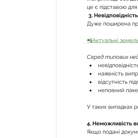
це є підставою для
3. Невідповідніст
Дуже поширена пр
📲Актуальні земел
Серед типових недо
невідповідніст
наявність вип
відсутність під
неповний паке
У таких випадках 
4. Неможливість в
Якщо подані докуме