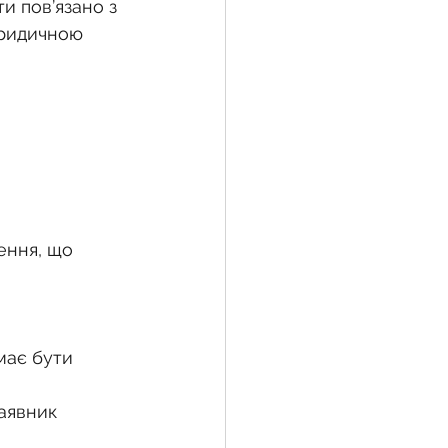
 пов’язано з 
юридичною 
ення, що 
має бути 
аявник 