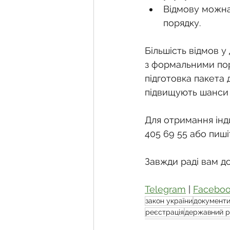
Відмову можна 
порядку.
Більшість відмов у
з формальними пор
підготовка пакета 
підвищують шанси 
Для отримання інди
405 69 55 або пиші
Завжди раді вам д
Telegram
 | 
Facebo
закон україни
документ
реєстрація
державний р