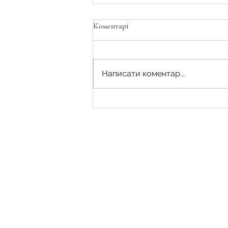
Коментарі
Написати коментар...
Державна реєстрація права
власності на земельну ділянку на
підставі договору купівлі-
продажу, укладеного до
01.01.2013