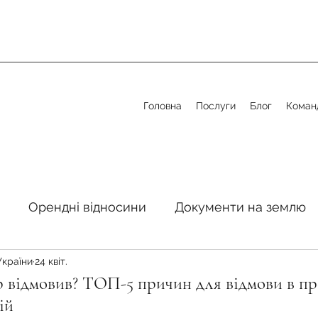
Головна
Послуги
Блог
Коман
Орендні відносини
Документи на землю
України
24 квіт.
стосовно земельної сфери
Органи місцевого 
р відмовив? ТОП-5 причин для відмови в пр
ій