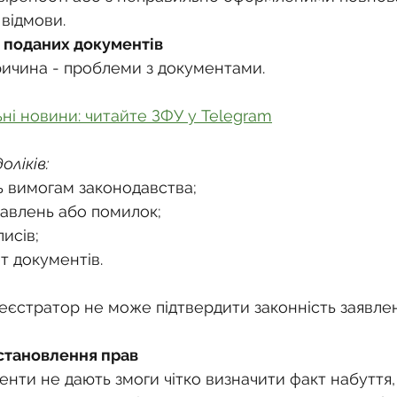
 відмови.
ь поданих документів
ичина - проблеми з документами. 
ьні новини: читайте ЗФУ у Telegram
ліків:
ь вимогам законодавства;
равлень або помилок;
писів;
т документів.
реєстратор не може підтвердити законність заявлен
становлення прав
нти не дають змоги чітко визначити факт набуття,