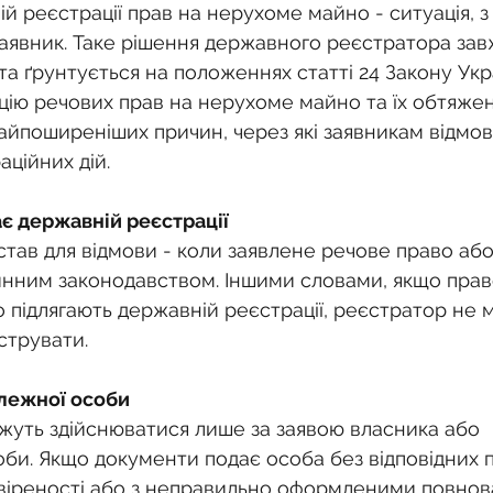
о
Спадкування земельної ділянки
й реєстрації прав на нерухоме майно - ситуація, 
заявник. Таке рішення державного реєстратора завж
та ґрунтується на положеннях статті 24 Закону Укр
нодавства
Земельні питання
Військова слу
ію речових прав на нерухоме майно та їх обтяжен
найпоширеніших причин, через які заявникам відмов
ційних дій.
нка
Суд
Будівництво
Встановлення меж
ає державній реєстрації
дстав для відмови - коли заявлене речове право аб
єстрація земельних прав
Юридичні питання у 
нним законодавством. Іншими словами, якщо прав
о підлягають державній реєстрації, реєстратор не 
струвати.
алежної особи
ожуть здійснюватися лише за заявою власника або 
би. Якщо документи подає особа без відповідних 
овіреності або з неправильно оформленими повнов