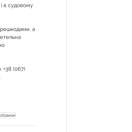
 і в судовому 
ерешкодами, а 
етельна 
но 
 +38 (067) 
.
лі
закон