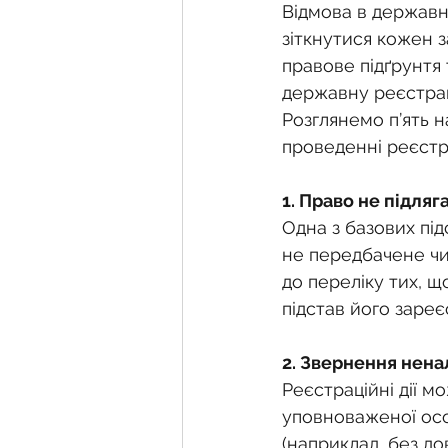
Фермерське господарств
Відмова в державні
зіткнутися кожен 
правове підґрунтя 
Новини земельного зако
державну реєстрац
Розглянемо п’ять 
проведенні реєстра
Нормативно-грошова оці
1. Право не підляг
Одна з базових пі
Сервітут
Державна ре
не передбачене чи
до переліку тих, щ
підстав його зареє
Загальні правові питання
2. Звернення нен
Реєстраційні дії м
уповноваженої осо
(наприклад, без д