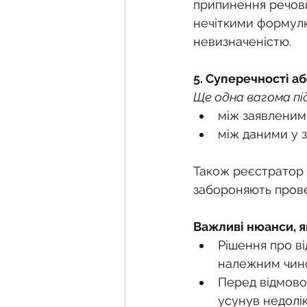
припинення речови
нечіткими формулю
невизначеністю.
5. Суперечності а
Ще одна вагома пі
між заявленим
між даними у 
Також реєстратор 
забороняють прове
Важливі нюанси, я
Рішення про ві
належним чин
Перед відмово
усунув недолік