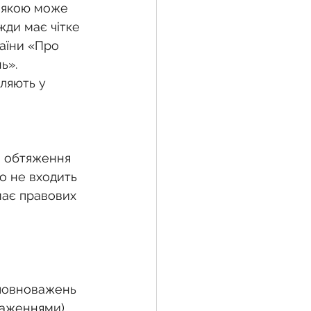
з якою може 
ди має чітке 
аїни «Про 
жба
ь». 
ляють у 
 земельної ділянки
о обтяження 
воєнний час
о не входить 
має правових 
повноважень 
аженнями), 