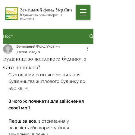
Земельний фонд України
Юридично-землевпорядна
компанія
Пост
Земельний Фонд України
7 жовт. 2025 р.
Будівництво житлового будинку, з
чого починати?
Сьогодні ми розглянемо питання 
будівництва житлового будинку до 
500 кв. м.
З чого ж починати для здійснення 
своєї мрії.
Перш за все
, з отримання у 
власність або користування 
земельної ділянки.