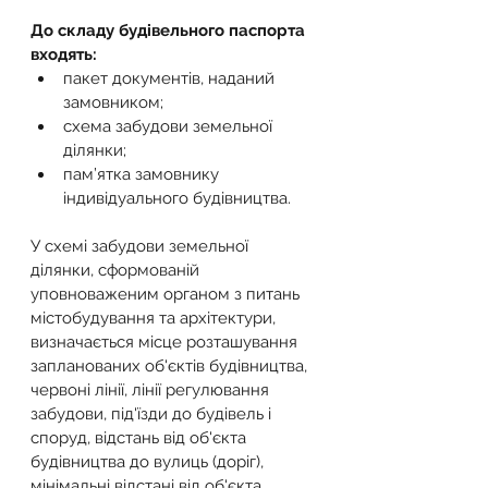
До складу будівельного паспорта 
входять:
пакет документів, наданий 
замовником;
схема забудови земельної 
ділянки;
пам’ятка замовнику 
індивідуального будівництва.
У схемі забудови земельної 
ділянки, сформованій 
уповноваженим органом з питань 
містобудування та архітектури, 
визначається місце розташування 
запланованих об'єктів будівництва, 
червоні лінії, лінії регулювання 
забудови, під'їзди до будівель і 
споруд, відстань від об'єкта 
будівництва до вулиць (доріг), 
мінімальні відстані від об'єкта 