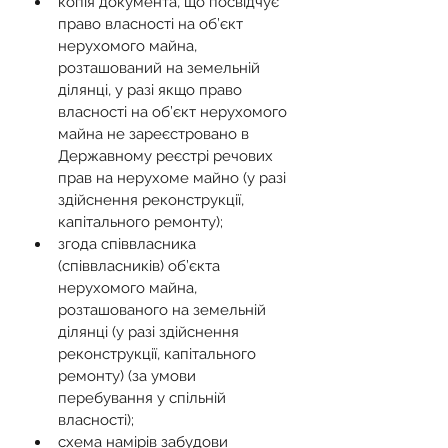
копія документа, що посвідчує 
право власності на об’єкт 
нерухомого майна, 
розташований на земельній 
ділянці, у разі якщо право 
власності на об’єкт нерухомого 
майна не зареєстровано в 
Державному реєстрі речових 
прав на нерухоме майно (у разі 
здійснення реконструкції, 
капітального ремонту);
згода співвласника 
(співвласників) об’єкта 
нерухомого майна, 
розташованого на земельній 
ділянці (у разі здійснення 
реконструкції, капітального 
ремонту) (за умови 
перебування у спільній 
власності);
схема намірів забудови 