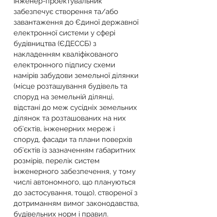
інженер-проектувальник 
забезпечує створення та/або 
завантаження до Єдиної державної 
електронної системи у сфері 
будівництва (ЄДЕССБ) з 
накладенням кваліфікованого 
електронного підпису схеми 
намірів забудови земельної ділянки 
(місце розташування будівель та 
споруд на земельній ділянці, 
відстані до меж сусідніх земельних 
ділянок та розташованих на них 
об’єктів, інженерних мереж і 
споруд, фасади та плани поверхів 
об’єктів із зазначенням габаритних 
розмірів, перелік систем 
інженерного забезпечення, у тому 
числі автономного, що плануються 
до застосування, тощо), створеної з 
дотриманням вимог законодавства, 
будівельних норм і правил.