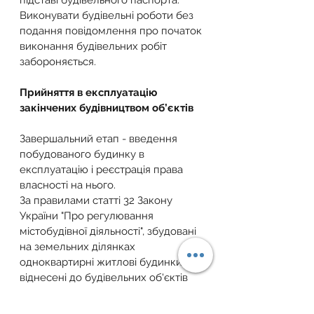
підставі будівельного паспорта.
Виконувати будівельні роботи без 
подання повідомлення про початок 
виконання будівельних робіт 
забороняється.
Прийняття в експлуатацію 
закінчених будівництвом об’єктів
Завершальний етап - введення 
побудованого будинку в 
експлуатацію і реєстрація права 
власності на нього.
За правилами статті 32 Закону 
України "Про регулювання 
містобудівної діяльності", збудовані 
на земельних ділянках 
одноквартирні житлові будинки 
віднесені до будівельних об'єктів 
класу відповідальності СС1.
Відповідно до статті 39 