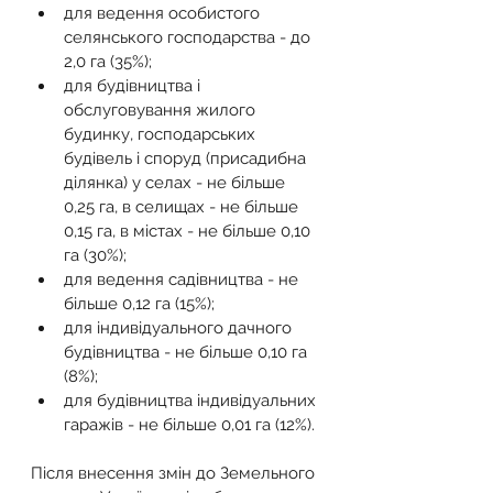
для ведення особистого 
селянського господарства - до 
2,0 га (35%);
для будівництва і 
обслуговування жилого 
будинку, господарських 
будівель і споруд (присадибна 
ділянка) у селах - не більше 
0,25 га, в селищах - не більше 
0,15 га, в містах - не більше 0,10 
га (30%);
для ведення садівництва - не 
більше 0,12 га (15%);
для індивідуального дачного 
будівництва - не більше 0,10 га 
(8%);
для будівництва індивідуальних 
гаражів - не більше 0,01 га (12%).
Після внесення змін до Земельного 