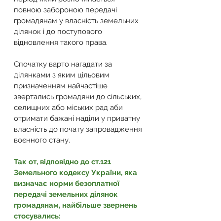
повною забороною передачі 
громадянам у власність земельних 
ділянок і до поступового 
відновлення такого права.
Спочатку варто нагадати за 
ділянками з яким цільовим 
призначенням найчастіше 
звертались громадяни до сільських, 
селищних або міських рад аби 
отримати бажані наділи у приватну 
власність до почату запровадження 
воєнного стану.
Так от, відповідно до ст.121 
Земельного кодексу України, яка 
визначає норми безоплатної 
передачі земельних ділянок 
громадянам, найбільше звернень 
стосувались: