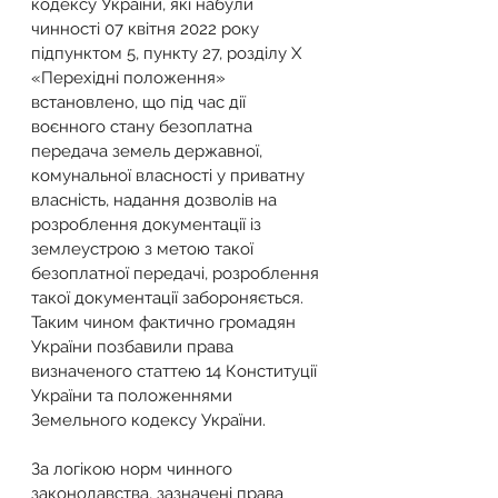
кодексу України, які набули 
чинності 07 квітня 2022 року 
підпунктом 5, пункту 27, розділу Х 
«Перехідні положення» 
встановлено, що під час дії 
воєнного стану безоплатна 
передача земель державної, 
комунальної власності у приватну 
власність, надання дозволів на 
розроблення документації із 
землеустрою з метою такої 
безоплатної передачі, розроблення 
такої документації забороняється.
Таким чином фактично громадян 
України позбавили права 
визначеного статтею 14 Конституції 
України та положеннями 
Земельного кодексу України.
За логікою норм чинного 
законодавства, зазначені права 