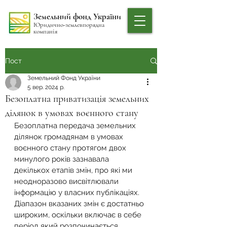
Земельний фонд України
Юридично-землевпорядна
компанія
Пост
Земельний Фонд України
5 вер. 2024 р.
Безоплатна приватизація земельних
ділянок в умовах воєнного стану
Безоплатна передача земельних 
ділянок громадянам в умовах 
воєнного стану протягом двох 
минулого років зазнавала 
декількох етапів змін, про які ми 
неодноразово висвітлювали 
інформацію у власних публікаціях.
Діапазон вказаних змін є достатньо 
широким, оскільки включає в себе 
період який розпочинається 