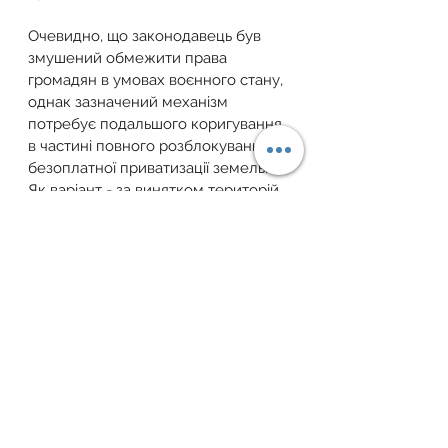
Очевидно, що законодавець був 
змушений обмежити права 
громадян в умовах воєнного стану, 
однак зазначений механізм 
потребує подальшого коригування 
в частині повного розблокування 
безоплатної приватизації земель. 
Як варіант - за винятком територій, 
розташованих у районах ведення 
воєнних (бойових) дій або тих, що 
перебувають у тимчасовій окупації, 
оточенні чи блокуванні.
Це дозволить громадянам 
реалізувати свої законні права та 
сприятиме економічному розвитку 
суспільства в цілому.
Для отримання індивідуальної 