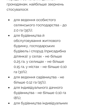
громадянам, найбільше звернень 
стосувалося:
для ведення особистого 
селянського господарства - до 
2,0 га (35%);
для будівництва й 
обслуговування житлового 
будинку, господарських 
будівель і споруд (присадибна 
ділянка): у селах - не більше 
0,25 га, у селищах - не більше 
0,15 га, у містах - не більше 0,10 
га (30%);
для ведення садівництва - не 
більше 0,12 га (15%);
для індивідуального дачного 
будівництва - не більше 0,10 га 
(8%);
для будівництва індивідуальних 