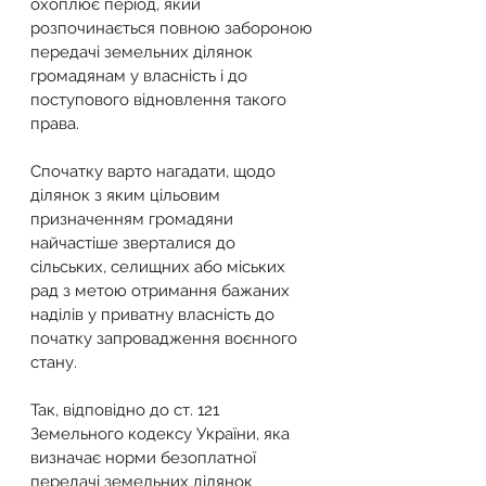
охоплює період, який 
розпочинається повною забороною 
передачі земельних ділянок 
громадянам у власність і до 
поступового відновлення такого 
права.
Спочатку варто нагадати, щодо 
ділянок з яким цільовим 
призначенням громадяни 
найчастіше зверталися до 
сільських, селищних або міських 
рад з метою отримання бажаних 
наділів у приватну власність до 
початку запровадження воєнного 
стану.
Так, відповідно до ст. 121 
Земельного кодексу України, яка 
визначає норми безоплатної 
передачі земельних ділянок 