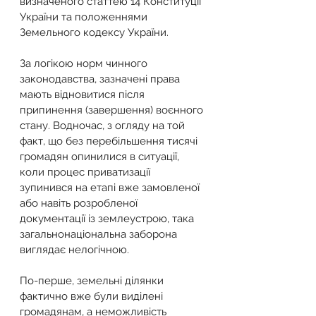
визначеного статтею 14 Конституції 
України та положеннями 
Земельного кодексу України.
За логікою норм чинного 
законодавства, зазначені права 
мають відновитися після 
припинення (завершення) воєнного 
стану. Водночас, з огляду на той 
факт, що без перебільшення тисячі 
громадян опинилися в ситуації, 
коли процес приватизації 
зупинився на етапі вже замовленої 
або навіть розробленої 
документації із землеустрою, така 
загальнонаціональна заборона 
виглядає нелогічною.
По-перше, земельні ділянки 
фактично вже були виділені 
громадянам, а неможливість 