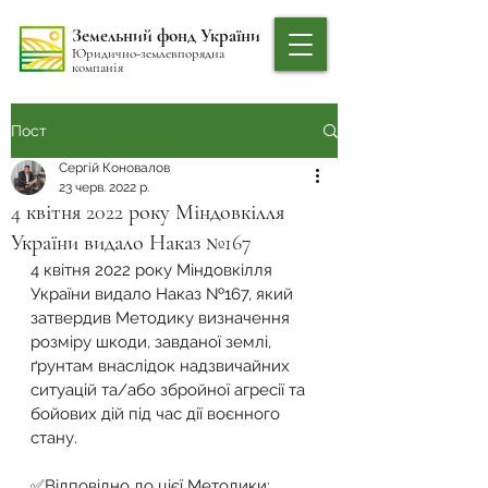
Земельний фонд України
Юридично-землевпорядна
компанія
Пост
Сергій Коновалов
23 черв. 2022 р.
4 квітня 2022 року Міндовкілля
України видало Наказ №167
4 квітня 2022 року Міндовкілля 
України видало Наказ №167, який 
затвердив Методику визначення 
розміру шкоди, завданої землі, 
ґрунтам внаслідок надзвичайних 
ситуацій та/або збройної агресії та 
бойових дій під час дії воєнного 
стану.
✅Відповідно до цієї Методики: