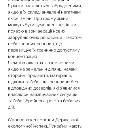
❗ґрунти вважаються забрудненими, 
якщо в їх складі виявлені негативні 
якісні зміни. При цьому зміни 
можуть бути зумовлені не тільки 
появою в зоні аерації нових 
забруднюючих речовин, а і вмістом 
небезпечних речовин, що 
перевищує їх гранично допустиму 
концентрацію
❗землі вважаються засміченими, 
якщо на земельній ділянці наявні 
сторонні предмети, матеріали, 
відходи та/або інші речовини без 
відповідних дозволів, які з'явилися 
внаслідок надзвичайних ситуацій 
та/або збройної агресії та бойових 
дій.
ℹУповноважені органи Державної 
екологічної інспекції України мають 