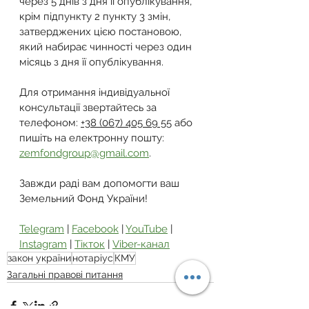
через 5 днів з дня її опублікування, 
крім підпункту 2 пункту 3 змін, 
затверджених цією постановою, 
який набирає чинності через один 
місяць з дня її опублікування.
Для отримання індивідуальної 
консультації звертайтесь за 
телефоном: 
+38 (067) 405 69 55
 або 
пишіть на електронну пошту: 
zemfondgroup@gmail.com
.
Завжди раді вам допомогти ваш 
Земельний Фонд України!
Telegram
 | 
Facebook
 | 
YouTube
 | 
Instagram
 | 
Тікток
 | 
Viber-канал
закон україни
нотаріус
КМУ
Загальні правові питання