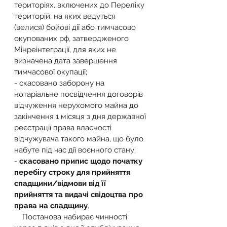
територіях, включених до Переліку 
територій, на яких ведуться 
(велися) бойові дії або тимчасово 
окупованих рф, затвердженого 
Мінреінтеграції, для яких не 
визначена дата завершення 
тимчасової окупації;
- скасовано заборону на 
нотаріальне посвідчення договорів 
відчуження нерухомого майна до 
закінчення 1 місяця з дня державної 
реєстрації права власності 
відчужувача такого майна, що було 
набуте під час дії воєнного стану;
- 
скасовано припис щодо початку 
перебігу строку для прийняття 
спадщини/відмови від її 
прийняття та видачі свідоцтва про 
права на спадщину
.
    Постанова набирає чинності 