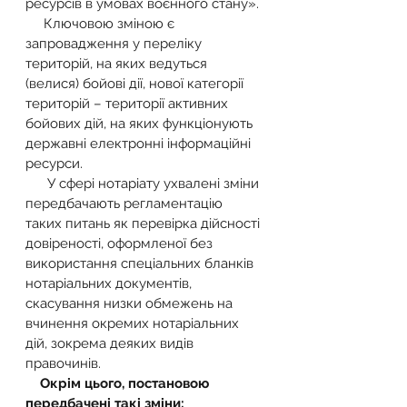
ресурсів в умовах воєнного стану».
     Ключовою зміною є 
запровадження у переліку 
територій, на яких ведуться 
(велися) бойові дії, нової категорії 
територій – території активних 
бойових дій, на яких функціонують 
державні електронні інформаційні 
ресурси.
      У сфері нотаріату ухвалені зміни 
передбачають регламентацію 
таких питань як перевірка дійсності 
довіреності, оформленої без 
використання спеціальних бланків 
нотаріальних документів, 
скасування низки обмежень на 
вчинення окремих нотаріальних 
дій, зокрема деяких видів 
правочинів.
Окрім цього, постановою 
передбачені такі зміни: