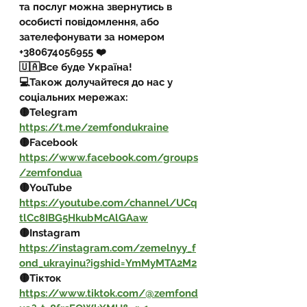
та послуг можна звернутись в 
особисті повідомлення, або 
зателефонувати за номером 
+380674056955 ❤️
🇺🇦Все буде Україна!
💻Також долучайтеся до нас у 
соціальних мережах:
🟡Telegram 
https://t.me/zemfondukraine
🟡Facebook 
https://www.facebook.com/groups
/zemfondua
🟡YouTube 
https://youtube.com/channel/UCq
tlCc8IBG5HkubMcAlGAaw
🟡Instagram 
https://instagram.com/zemelnyy_f
ond_ukrayinu?igshid=YmMyMTA2M2
🟡Тікток 
https://www.tiktok.com/@zemfond