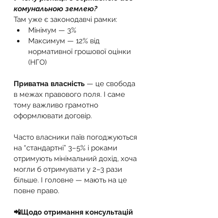
комунальною землею?
Там уже є законодавчі рамки:
Мінімум — 3%
Максимум — 12% від 
нормативної грошової оцінки 
(НГО)
Приватна власність
 — це свобода 
в межах правового поля. І саме 
тому важливо грамотно 
оформлювати договір.
Часто власники паїв погоджуються 
на “стандартні” 3–5% і роками 
отримують мінімальний дохід, хоча 
могли б отримувати у 2–3 рази 
більше. І головне — мають на це 
повне право.
📲Щодо отримання консультацій 