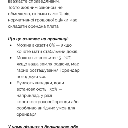
вважаєте справедливим.
Тобто жодним законом не 
обмежено, скільки саме % від 
нормативної грошової оцінки має 
складати орендна плата.
Що це означає на практиці:
Можна вказати 8% — якщо 
хочете мати стабільний дохід.
Можна встановити 15–20% — 
якщо ваша земля родюча, має 
гарне розташування і орендар 
погоджується.
Бувають випадки, коли 
встановлюють і 30% — 
наприклад, у разі 
короткострокової оренди або 
особливо вигідних умов для 
орендаря.
У чому різниця з державною або 