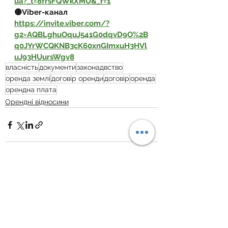
ua?_t=8frsFQWkXMU&_r=1
🟡Viber-канал 
https://invite.viber.com/?
g2=AQBLghuOquJ541G0dqvD9O%2B
q0JYrWCQKNB3cK60xnGImxuH3HVl
uJ93HUursWgv8
власність
документи
законадвство
оренда землі
договір оренди
договір
оренда
орендна плата
Орендні відносини
Дивитися всі
Пов'язані пости