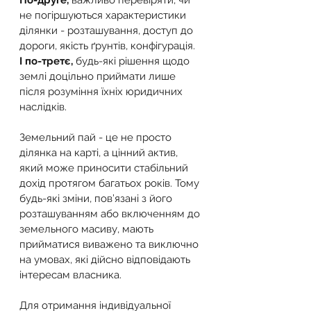
По-друге,
 важливо перевіряти, чи 
не погіршуються характеристики 
ділянки - розташування, доступ до 
дороги, якість ґрунтів, конфігурація.
І по-третє,
 будь-які рішення щодо 
землі доцільно приймати лише 
після розуміння їхніх юридичних 
наслідків.
Земельний пай - це не просто 
ділянка на карті, а цінний актив, 
який може приносити стабільний 
дохід протягом багатьох років. Тому 
будь-які зміни, пов’язані з його 
розташуванням або включенням до 
земельного масиву, мають 
прийматися виважено та виключно 
на умовах, які дійсно відповідають 
інтересам власника.
Для отримання індивідуальної 