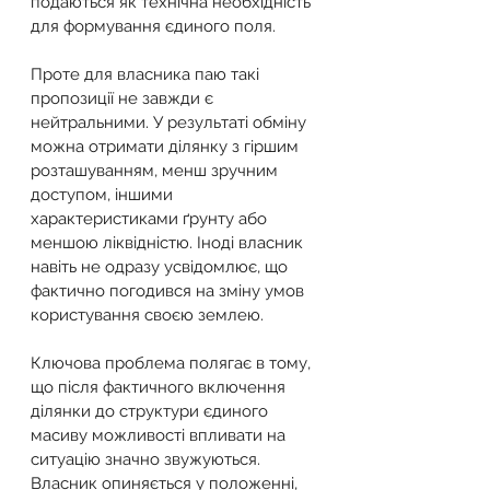
подаються як технічна необхідність 
для формування єдиного поля.
Проте для власника паю такі 
пропозиції не завжди є 
нейтральними. У результаті обміну 
можна отримати ділянку з гіршим 
розташуванням, менш зручним 
доступом, іншими 
характеристиками ґрунту або 
меншою ліквідністю. Іноді власник 
навіть не одразу усвідомлює, що 
фактично погодився на зміну умов 
користування своєю землею.
Ключова проблема полягає в тому, 
що після фактичного включення 
ділянки до структури єдиного 
масиву можливості впливати на 
ситуацію значно звужуються. 
Власник опиняється у положенні, 