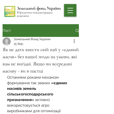
Земельний фонд України
Юридично-землевпорядна
компанія
Пост
Земельний Фонд України
15 бер.
Як не дати внести свій пай у «єдиний
масив» без вашої згоди на умови, які
вам не вигідні. Якщо ви всередині
масиву - ви в пастці
Останніми роками механізм 
формування так званих 
«єдиних 
масивів земель 
сільськогосподарського 
призначення»
 активно 
використовується агро 
виробниками для оптимізації 