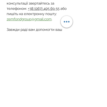
консультації звертайтесь за 
телефоном: 
+38 (067) 405 69 55
 або 
пишіть на електронну пошту: 
zemfondgroup@gmail.com
.
Завжди раді вам допомогти ваш 
Земельний Фонд України!
Telegram
 | 
Facebook
 | 
YouTube
 | 
Instagram
 | 
Тікток
 | 
Viber-канал
земельна ділянка
закон україни
власність
земельне законодавство
законадвство
земельний фонд
право власності
реєстрація
землеустрій
пай
єдиний масив
Земельні питання