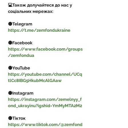
💻Також долучайтеся до нас у 
соціальних мережах:
🟡Telegram  
https://t.me/zemfondukraine
🟡Facebook 
https://www.facebook.com/groups
/zemfondua
🟡YouTube 
https://youtube.com/channel/UCq
tlCc8IBG5HkubMcAlGAaw
🟡Instagram 
https://instagram.com/zemelnyy_f
ond_ukrayinu?igshid=YmMyMTA2M2
🟡Тікток 
https://www.tiktok.com/@zemfond