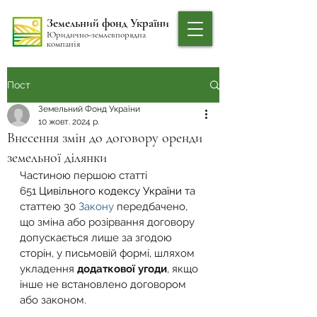
Земельний фонд України
Юридично-землевпорядна
компанія
Пост
Земельний Фонд України
10 жовт. 2024 р.
Внесення змін до договору оренди
земельної ділянки
Частиною першою статті 
651 
Цивільного кодексу України
 та 
статтею 30 
Закону
 передбачено, 
що зміна або розірвання договору 
допускається лише за згодою 
сторін, у письмовій формі, шляхом 
укладення 
додаткової угоди
, якщо 
інше не встановлено договором 
або законом.