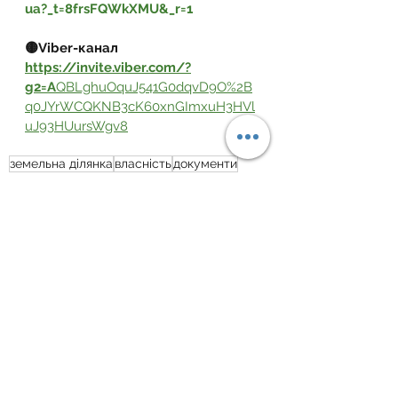
ua?_t=8frsFQWkXMU&_r=1
🟡Viber-канал 
https://invite.viber.com/?
g2=A
QBLghuOquJ541G0dqvD9O%2B
q0JYrWCQKNB3cK60xnGImxuH3HVl
uJ93HUursWgv8
земельна ділянка
власність
документи
договір оренди
Орендні відносини
Дивитися всі
Пов'язані пости