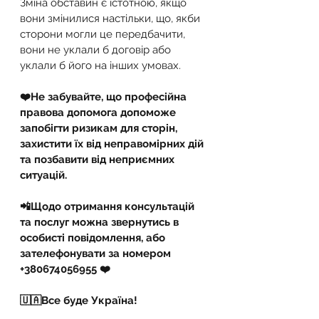
Зміна обставин є істотною, якщо 
вони змінилися настільки, що, якби 
сторони могли це передбачити, 
вони не уклали б договір або 
уклали б його на інших умовах.
❤️Не забувайте, що професійна 
правова допомога допоможе 
запобігти ризикам для сторін, 
захистити їх від неправомірних дій 
та позбавити від неприємних 
ситуацій.
📲Щодо отримання консультацій 
та послуг можна звернутись в 
особисті повідомлення, або 
зателефонувати за номером 
+380674056955 ❤️
🇺🇦Все буде Україна!