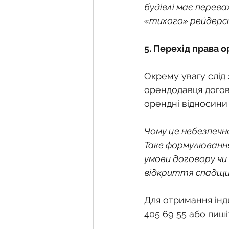
будівлі має перева
«тихого» рейдерс
5. Перехід права о
Окрему увагу слід 
орендодавця догов
орендні відносини
Чому це небезпечн
Таке формулювання
умови договору чи 
відкриття спадщи
Для отримання інди
405 69 55
 або пиші