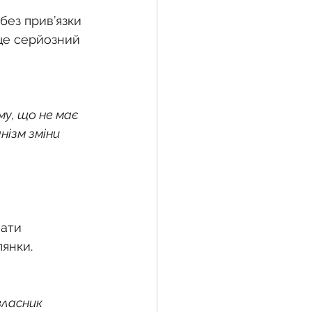
без прив’язки 
 це серйозний 
у, що не має 
нізм зміни 
ати 
лянки.
ласник 