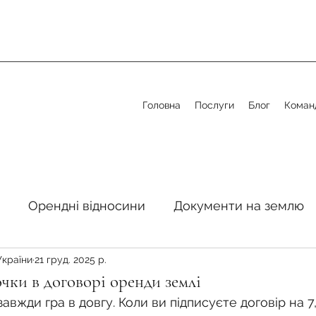
Головна
Послуги
Блог
Коман
Орендні відносини
Документи на землю
України
21 груд. 2025 р.
стосовно земельної сфери
Органи місцевого 
чки в договорі оренди землі
авжди гра в довгу. Коли ви підписуєте договір на 7,