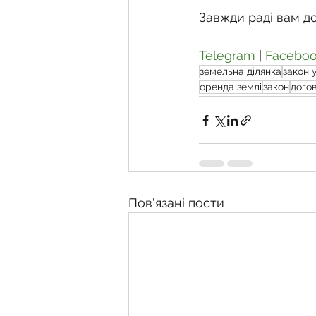
Завжди раді вам д
Telegram
 | 
Facebo
земельна ділянка
закон 
оренда землі
закон
дого
Пов'язані пости