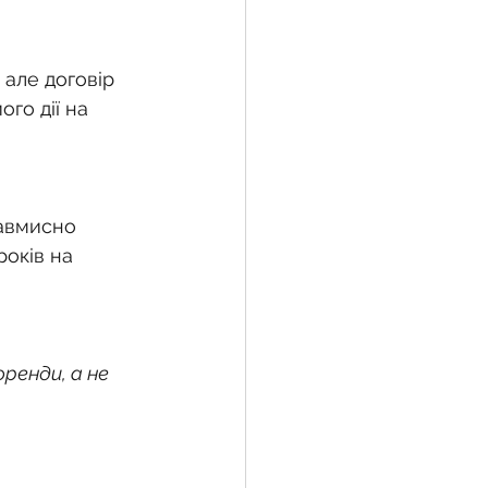
 але договір 
го дії на 
авмисно 
оків на 
енди, а не 