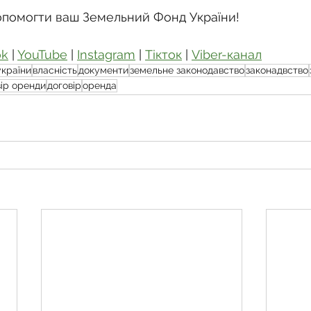
опомогти ваш Земельний Фонд України!
ok
 | 
YouTube
 | 
Instagram
 | 
Тікток
 | 
Viber-канал
україни
власність
документи
земельне законодавство
законадвство
вір оренди
договір
оренда