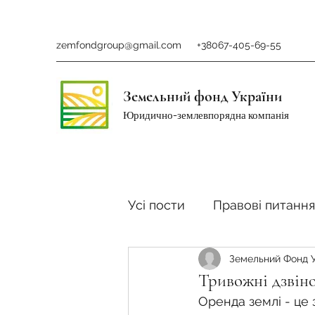
zemfondgroup@gmail.com
+38067-405-69-55
Земельний фонд України
Юридично-землевпорядна компанія
Усі пости
Правові питання
Земельний Фонд 
Ринок землі
Податки 
Тривожні дзвіно
Оренда землі - це з