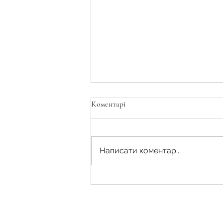
Коментарі
Написати коментар...
Договір з інтернету хороша та
дешева ідея?