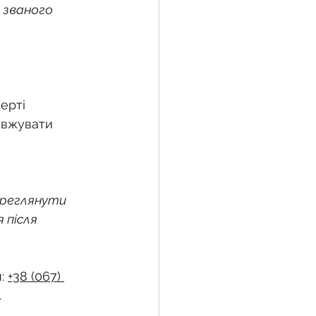
 званого 
ерті 
овжувати 
ереглянути 
 після 
: 
+38 (067) 
.