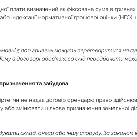
ої плати визначений як фіксована сума в гривнях 
ї або індексації нормативної грошової оцінки (НГО),
 умовні 5 000 гривень можуть перетворитися на сум
 Тому в договорі обов’язково слід передбачати меха
о призначення та забудова
ірте, чи не надає договір орендарю право здійснюв
у або змінювати цільове призначення земельної ді
увати склад, ангар або іншу споруду. За законом в