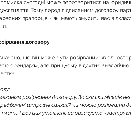
о
Спадкування земельної ділянки
а помилка сьогодні може перетворитися на юридич
десятиліття. Тому перед підписанням договору вар
рвоних прапорців», які мають змусити вас відкласт
нодавства
Земельні питання
Військова слу
ти.
розірвання договору
нка
Суд
Будівництво
Встановлення меж
азначено, що він може бути розірваний «в односто
ивою орендаря», але при цьому відсутнє аналогічне 
єстрація земельних прав
Юридичні питання у 
астка.
агу:
еханізм розірвання договору. За скільки місяців не
редбачені штрафні санкції? Чи можна розірвати дог
 плати? Без цих уточнень ви ризикуєте «застрягт