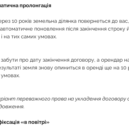
матична пролонгація
рез 10 років земельна ділянка повернеться до вас,
автоматичне поновлення після закінчення строку йо
і на тих самих умовах.
забути про дату закінчення договору, а орендар н
зультаті земля знову опиниться в оренді ще на 10 р
 умовах.
іант переважного права на укладення договору ор
довження.
фіксація «в повітрі»