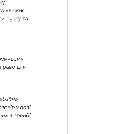
ну 
то уважно 
и ручку та 
жба
 земельної ділянки
ронньому 
право для 
воєнний час
обхідно 
овір у разі 
и» в оренді 