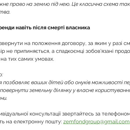
жне право на землю під нею. Це класична схема так
тва.
ренди навіть після смерті власника
звернути на положення договору, за яким у разі см
ір не припиняється, а спадкоємці зобов’язані прод
 на тих самих умовах.
о:
 позбавляє ваших дітей або онуків можливості п
повернути земельну ділянку у власне користування
ни.
відуальної консультації звертайтесь за телефоном
ть на електронну пошту: 
zemfondgroup@gmail.com