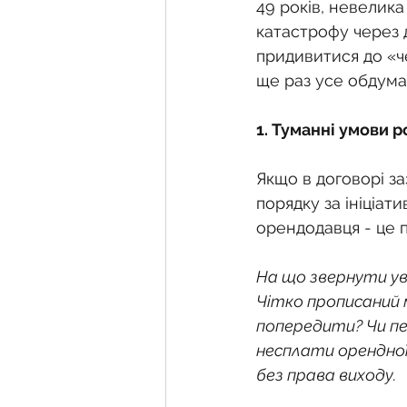
Фермерське господарств
49 років, невелик
катастрофу через 
придивитися до «че
Новини земельного зако
ще раз усе обдума
1. Туманні умови 
Нормативно-грошова оці
Якщо в договорі з
порядку за ініціат
Сервітут
Державна ре
орендодавця - це п
На що звернути ув
Загальні правові питання
Чітко прописаний м
попередити? Чи пе
несплати орендної
без права виходу.