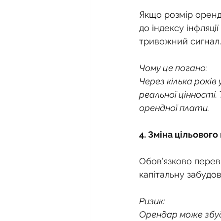
Якщо розмір орендн
до індексу інфляці
тривожний сигнал.
Чому це погано:
Через кілька років
реальної цінності.
орендної плати.
4. Зміна цільовог
Обов’язково перев
капітальну забудов
Ризик:
Орендар може збуд