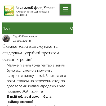
Земельний фонд України
Юридично-землевпорядна
компанія
Пост
Сергій Коновалов
24 вер. 2023 р.
Скільки землі відчужували та
спадкували українці протягом
останніх років?
Майже півмільйона гектарів землі 
було відчужено з моменту 
відкриття ринку землі. З них за два 
роки, станом на вересень 2023, за 
договорами купівлі-продажу було 
продано 365 тисяч га. 
В якій області земля була 
найдорожчою?