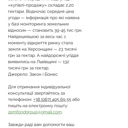
«купівлі-продажу» складає 2,20 
гектари. Водночас ​​середня ціна 
угоди — інформація про які наявна 
у базі моніторинга земельних 
відносин — становить 39-45 тис грн. 
Найдешевшою за весь час з 
моменту відкриття ринку стала 
земля на Херсонщині — 23 тисячі 
грн за гектар. А найдорожчі угіддя 
виявились на Львівщині — 132 
тисячі грн за гектар.
Джерело: Закон і Бізнес
Для отримання індивідуальної 
консультації звертайтесь за 
телефоном: 
+38 (067) 405 69 55
 або 
пишіть на електронну пошту: 
zemfondgroup@gmail.com
.
Завжди раді вам допомогти ваш 