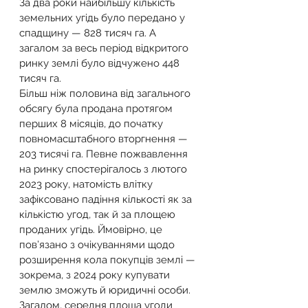
За два роки найбільшу кількість 
земельних угідь було передано у 
спадщину — 828 тисяч га. А 
загалом за весь період відкритого 
ринку землі було відчужено 448 
тисяч га.
Більш ніж половина від загального 
обсягу була продана протягом 
перших 8 місяців, до початку 
повномасштабного вторгнення — 
203 тисячі га. Певне пожвавлення 
на ринку спостерігалось з лютого 
2023 року, натомість влітку 
зафіксовано падіння кількості як за 
кількістю угод, так й за площею 
проданих угідь. Ймовірно, це 
пов’язано з очікуваннями щодо 
розширення кола покупців землі — 
зокрема, з 2024 року купувати 
землю зможуть й юридичні особи.
Загалом, середня площа угоди 