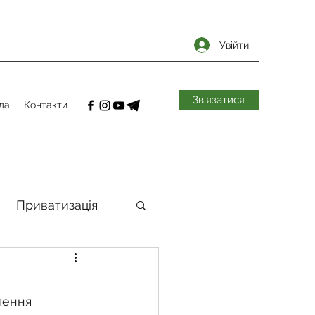
Увійти
Зв'язатися
да
Контакти
Приватизація
самоврядування
лення 