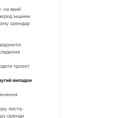
, на який 
перед іншими 
жба
ьому орендар 
 земельної ділянки
овідомити 
кладення 
воєнний час
одати проєкт 
ругий випадок 
інчення 
ору листа-
ору оренди 