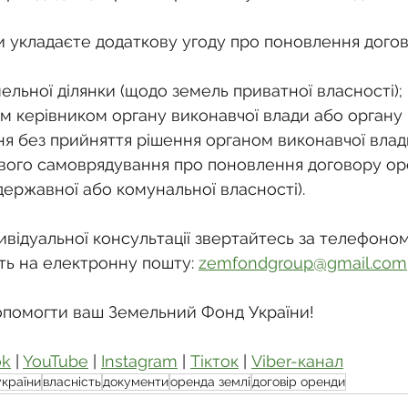
и укладаєте додаткову угоду про поновлення дого
льної ділянки (щодо земель приватної власності);
 керівником органу виконавчої влади або органу 
я без прийняття рішення органом виконавчої влад
вого самоврядування про поновлення договору ор
державної або комунальної власності).
відуальної консультації звертайтесь за телефоном
ть на електронну пошту: 
zemfondgroup@gmail.com
опомогти ваш Земельний Фонд України!
ok
 | 
YouTube
 | 
Instagram
 | 
Тікток
 | 
Viber-канал
україни
власність
документи
оренда землі
договір оренди