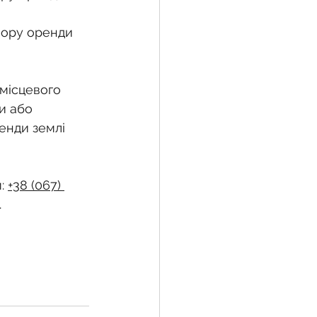
вору оренди 
місцевого 
и або 
енди землі 
: 
+38 (067) 
.