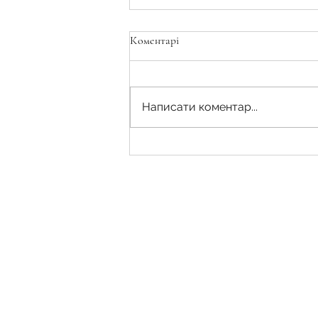
Коментарі
Написати коментар...
Умови переходу права на
земельну ділянку у разі набуття
права власності, господарського
відання