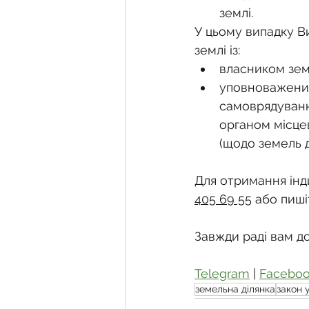
землі.
У цьому випадку В
землі із:
власником земе
уповноваженим
самоврядуванн
органом місце
(щодо земель 
Для отримання інди
405 69 55
 або пиші
Завжди раді вам д
Telegram
 | 
Facebo
земельна ділянка
закон 