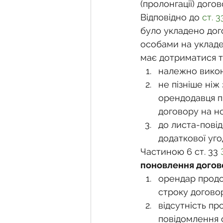
Фермерське господарств
(пролонгації) дого
Відповідно до 
ст. 
було укладено дог
Новини земельного зако
особами на укладе
має дотриматися т
належно викон
Нормативно-грошова оці
не пізніше ніж
орендодавця п
договору на н
Сервітут
Державна ре
до листа-пові
додаткової уго
Частиною 6 ст. 33 
Загальні правові питання
поновлення догов
орендар продо
строку догово
відсутність пр
повідомлення 