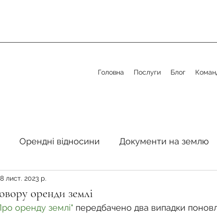
Головна
Послуги
Блог
Коман
Орендні відносини
Документи на землю
8 лист. 2023 р.
стосовно земельної сфери
Органи місцевого 
овору оренди землі
Про оренду землі"
 передбачено два випадки понов