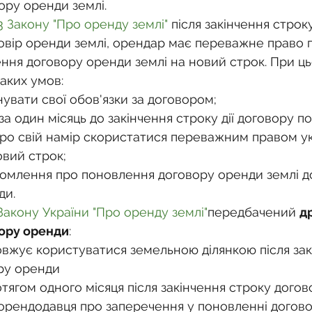
о
Спадкування земельної ділянки
вору оренди землі.
33 Закону "Про оренду землі"
 після закінчення строку
овір оренди землі, орендар має переважне право 
нодавства
Земельні питання
Військова слу
ння договору оренди землі на новий строк. При ц
аких умов:
увати свої обов'язки за договором;
нка
Суд
Будівництво
Встановлення меж
 за один місяць до закінчення строку дії договору п
ро свій намір скористатися переважним правом у
овий строк;
єстрація земельних прав
Юридичні питання у 
домлення про поновлення договору оренди землі д
ди.
Закону України "Про оренду землі"
передбачений 
д
ору оренди
:
вжує користуватися земельною ділянкою після зак
ру оренди
отягом одного місяця після закінчення строку догов
орендодавця про заперечення у поновленні догов