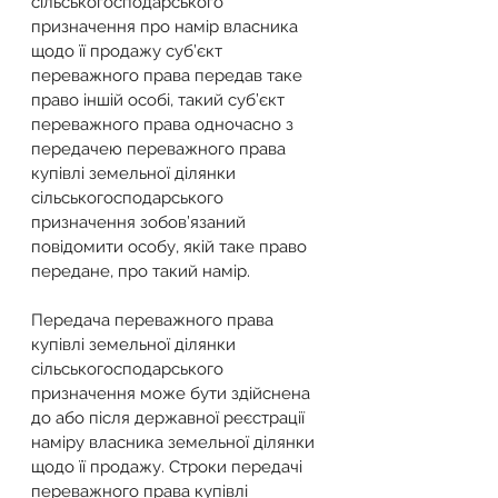
сільськогосподарського 
призначення про намір власника 
щодо її продажу суб’єкт 
переважного права передав таке 
право іншій особі, такий суб’єкт 
переважного права одночасно з 
передачею переважного права 
купівлі земельної ділянки 
сільськогосподарського 
призначення зобов’язаний 
повідомити особу, якій таке право 
передане, про такий намір.
Передача переважного права 
купівлі земельної ділянки 
сільськогосподарського 
призначення може бути здійснена 
до або після державної реєстрації 
наміру власника земельної ділянки 
щодо її продажу. Строки передачі 
переважного права купівлі 