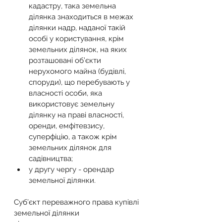
кадастру, така земельна 
ділянка знаходиться в межах 
ділянки надр, наданої такій 
особі у користування, крім 
земельних ділянок, на яких 
розташовані об’єкти 
нерухомого майна (будівлі, 
споруди), що перебувають у 
власності особи, яка 
використовує земельну 
ділянку на праві власності, 
оренди, емфітевзису, 
суперфіцію, а також крім 
земельних ділянок для 
садівництва;
у другу чергу - орендар 
земельної ділянки.
Суб’єкт переважного права купівлі 
земельної ділянки 