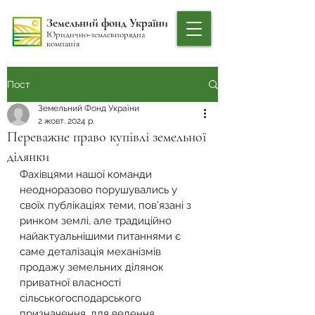
Земельний фонд України
Юридично-землевпорядна
компанія
Пост
Земельний Фонд України
2 жовт. 2024 р.
Переважне право купівлі земельної
ділянки
Фахівцями нашої команди 
неодноразово порушувались у 
своїх публікаціях теми, пов’язані з 
ринком землі, але традиційно 
найактуальнішими питаннями є 
саме деталізація механізмів 
продажу земельних ділянок 
приватної власності 
сільськогосподарського 
призначення, для ведення 