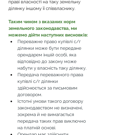
праві власності на таку земельну 
ділянку іншому її співвласнику.
Таким чином з вказаних норм 
земельного законодавства, ми 
можемо дійти наступних висновків:
Переважне право купівлі с/г 
ділянки може бути передане 
орендарем іншій особі, яка 
відповідно до закону може 
набути у власність таку ділянку.
Передача переважного права 
купівлі с/г ділянки 
здійснюється за письмовим 
договором.
Істотні умови такого договору 
законодавством не визначені, 
зокрема й не вимагається 
передача таких прав виключно 
на платній основі.
Орендар має здійснити 