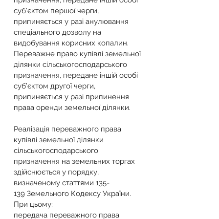
призначення, передане іншій особі 
суб’єктом першої черги, 
припиняється у разі анулювання 
спеціального дозволу на 
видобування корисних копалин. 
Переважне право купівлі земельної 
ділянки сільськогосподарського 
призначення, передане іншій особі 
суб’єктом другої черги, 
припиняється у разі припинення 
права оренди земельної ділянки.
Реалізація переважного права 
купівлі земельної ділянки 
сільськогосподарського 
призначення на земельних торгах 
здійснюється у порядку, 
визначеному статтями 135-
139 Земельного Кодексу України. 
При цьому:
передача переважного права 