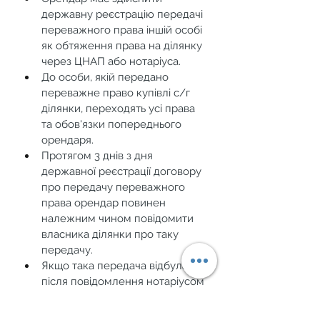
державну реєстрацію передачі 
переважного права іншій особі 
як обтяження права на ділянку 
через ЦНАП або нотаріуса.
До особи, якій передано 
переважне право купівлі с/г 
ділянки, переходять усі права 
та обов'язки попереднього 
орендаря.
Протягом 3 днів з дня 
державної реєстрації договору 
про передачу переважного 
права орендар повинен 
належним чином повідомити 
власника ділянки про таку 
передачу.
Якщо така передача відбулася 
після повідомлення нотаріусом 
про намір власника продати с/
г ділянку, орендар 