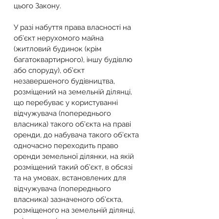
цього Закону.
У разі набуття права власності на 
об’єкт нерухомого майна 
(житловий будинок (крім 
багатоквартирного), іншу будівлю 
або споруду), об’єкт 
незавершеного будівництва, 
розміщений на земельній ділянці, 
що перебуває у користуванні 
відчужувача (попереднього 
власника) такого об’єкта на праві 
оренди, до набувача такого об’єкта 
одночасно переходить право 
оренди земельної ділянки, на якій 
розміщений такий об’єкт, в обсязі 
та на умовах, встановлених для 
відчужувача (попереднього 
власника) зазначеного об’єкта, 
розміщеного на земельній ділянці, 