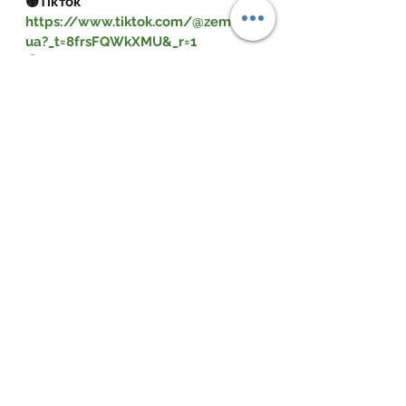
🟡Тікток 
https://www.tiktok.com/@zemfond
ua?_t=8frsFQWkXMU&_r=1
🟡Viber-канал 
https://invite.viber.com/?
g2=AQBLghuOquJ541G0dqvD9O%2B
q0JYrWCQKNB3cK60xnGImxuH3HVl
uJ93HUursWgv8
земельна ділянка
власність
документи
оренда землі
договір оренди
договір
Орендні відносини
Дивитися всі
Пов'язані пости