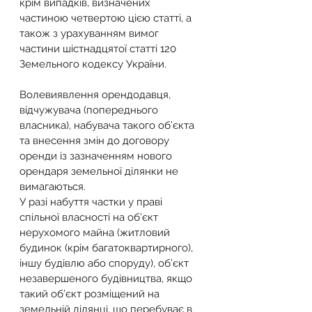
крім випадків, визначених 
частиною четвертою цією статті, а 
також з урахуванням вимог 
частини шістнадцятої статті 120 
Земельного кодексу України. 
Волевиявлення орендодавця, 
відчужувача (попереднього 
власника), набувача такого об’єкта 
та внесення змін до договору 
оренди із зазначенням нового 
орендаря земельної ділянки не 
вимагаються.
У разі набуття частки у праві 
спільної власності на об’єкт 
нерухомого майна (житловий 
будинок (крім багатоквартирного), 
іншу будівлю або споруду), об’єкт 
незавершеного будівництва, якщо 
такий об’єкт розміщений на 
земельній ділянці, що перебуває в 