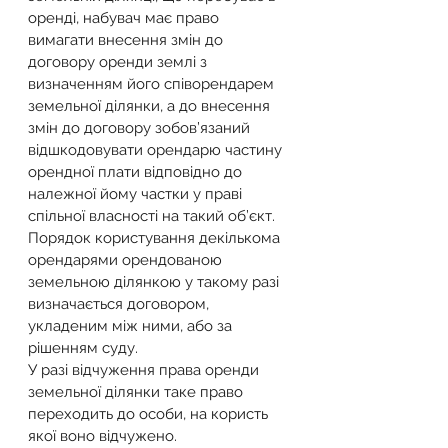
оренді, набувач має право 
вимагати внесення змін до 
договору оренди землі з 
визначенням його співорендарем 
земельної ділянки, а до внесення 
змін до договору зобов’язаний 
відшкодовувати орендарю частину 
орендної плати відповідно до 
належної йому частки у праві 
спільної власності на такий об’єкт. 
Порядок користування декількома 
орендарями орендованою 
земельною ділянкою у такому разі 
визначається договором, 
укладеним між ними, або за 
рішенням суду.
У разі відчуження права оренди 
земельної ділянки таке право 
переходить до особи, на користь 
якої воно відчужено.