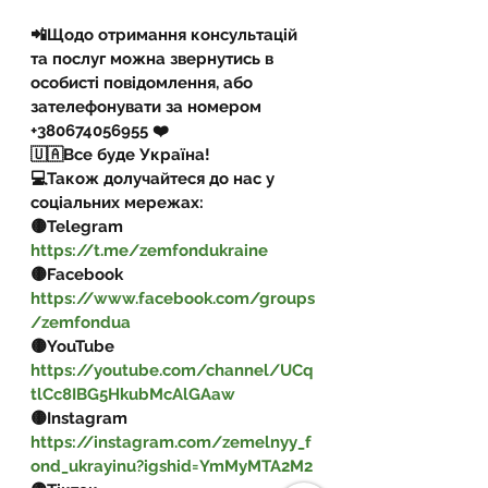
📲Щодо отримання консультацій 
та послуг можна звернутись в 
особисті повідомлення, або 
зателефонувати за номером 
+380674056955 ❤️
🇺🇦Все буде Україна!
💻Також долучайтеся до нас у 
соціальних мережах:
🟡Telegram 
https://t.me/zemfondukraine
🟡Facebook 
https://www.facebook.com/groups
/zemfondua
🟡YouTube 
https://youtube.com/channel/UCq
tlCc8IBG5HkubMcAlGAaw
🟡Instagram 
https://instagram.com/zemelnyy_f
ond_ukrayinu?igshid=YmMyMTA2M2