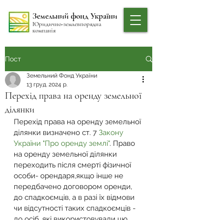
Земельний фонд України
Юридично-землевпорядна
компанія
Пост
Земельний Фонд України
13 груд. 2024 р.
Перехід права на оренду земельної
ділянки
Перехід права на оренду земельної 
ділянки визначено ст. 7 
Закону 
України "Про оренду землі"
. Право 
на оренду земельної ділянки 
переходить після смерті фізичної 
особи- орендаря,якщо інше не 
передбачено договором оренди, 
до спадкоємців, а в разі їх відмови 
чи відсутності таких спадкоємців - 
до осіб, які використовували цю 