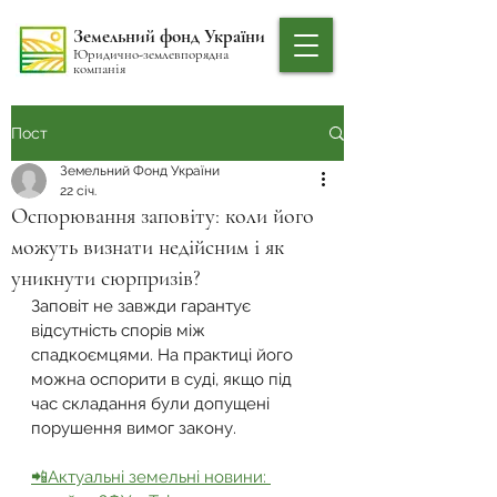
Земельний фонд України
Юридично-землевпорядна
компанія
Пост
Земельний Фонд України
22 січ.
Оспорювання заповіту: коли його
можуть визнати недійсним і як
уникнути сюрпризів?
Заповіт не завжди гарантує 
відсутність спорів між 
спадкоємцями. На практиці його 
можна оспорити в суді, якщо під 
час складання були допущені 
порушення вимог закону.
📲Актуальні земельні новини: 