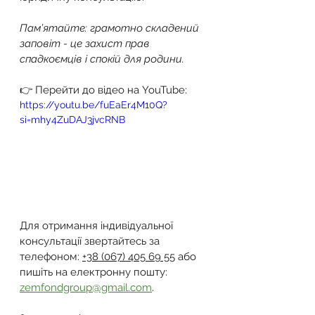
Пам’ятайте: грамотно складений 
заповіт - це захист прав 
спадкоємців і спокій для родини.
👉 Перейти до відео на YouTube:
https://youtu.be/fuEaEr4M10Q?
si=mhy4ZuDAJ3jvcRNB
Для отримання індивідуальної 
консультації звертайтесь за 
телефоном: 
+38 (067) 405 69 55
 або 
пишіть на електронну пошту: 
zemfondgroup@gmail.com
.