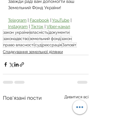
Завжди раді вам допомогти ваш 
Земельний Фонд України!
Telegram
 | 
Facebook
 | 
YouTube
 | 
Instagram
 | 
Тікток
 | 
Viber-канал
закон україни
власність
документи
законадвство
земельний фонд
закон
право власності
суд
реєсрація
Заповіт
Спадкування земельної ділянки
Дивитися всі
Пов'язані пости