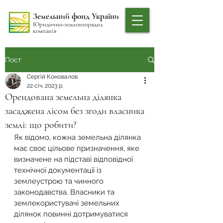
Земельний фонд України
Юридично-землевпорядна
компанія
Пост
Сергій Коновалов
22 січ. 2023 р.
Орендована земельна ділянка
засаджена лісом без згоди власника
землі: що робити?
Як відомо, кожна земельна ділянка 
має своє цільове призначення, яке 
визначене на підставі відповідної 
технічної документації із 
землеустрою та чинного 
законодавства. Власники та 
землекористувачі земельних 
ділянок повинні дотримуватися 