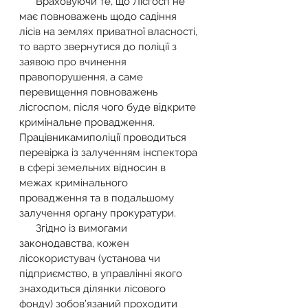
      Враховуючи те, що Лісгосп не 
має повноважень щодо садіння 
лісів на землях приватної власності, 
то варто звернутися до поліції з 
заявою про вчинення 
правопорушення, а саме 
перевищення повноважень 
лісгоспом, після чого буде відкрите 
кримінальне провадження. ​
Працівникамиполіції проводиться 
перевірка із залученням інспектора 
в сфері земельних відносин в 
межах кримінального 
провадження та в подальшому 
залучення органу прокуратури.
      Згідно із вимогами 
законодавства, кожен 
лісокористувач (установа чи 
підприємство, в управлінні якого 
знаходиться ділянки лісового 
фонду) зобов’язаний проходити 