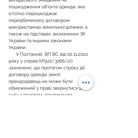
випадкового знищення чи 
пошкодження об’єкта оренди, яке 
істотно перешкоджає 
передбаченому договором 
використанню земельної ділянки, а 
також на підставах, визначених ЗК 
України та іншими законами 
України.
      У Постанові  ВП ВС від 02.11.2022 
року у справі №922/3166/20 
зазначено, що протягом строку дії 
договору оренди землі 
орендодавець не може бути 
обмежений у праві звернутися до 
суду з позовом, покликаним 
усунути нецільове використання 
земельної ділянки, зокрема і 
шляхом розірвання договору 
оренди землі.
Для отримання індивідуальної 