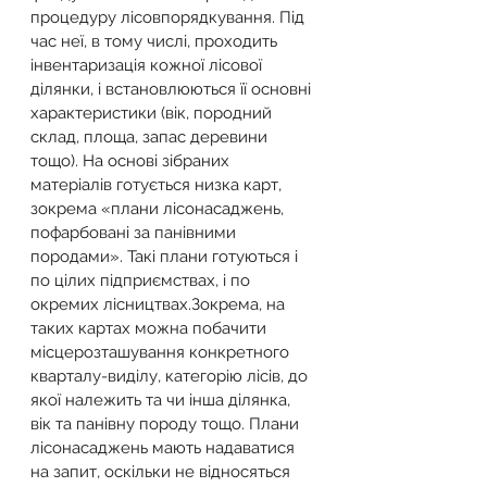
процедуру лісовпорядкування. Під 
час неї, в тому числі, проходить 
інвентаризація кожної лісової 
ділянки, і встановлюються її основні 
характеристики (вік, породний 
склад, площа, запас деревини 
тощо). На основі зібраних 
матеріалів готується низка карт, 
зокрема «плани лісонасаджень, 
пофарбовані за панівними 
породами». Такі плани готуються і 
по цілих підприємствах, і по 
окремих лісництвах.Зокрема, на 
таких картах можна побачити 
місцерозташування конкретного 
кварталу-виділу, категорію лісів, до 
якої належить та чи інша ділянка, 
вік та панівну породу тощо. Плани 
лісонасаджень мають надаватися 
на запит, оскільки не відносяться 