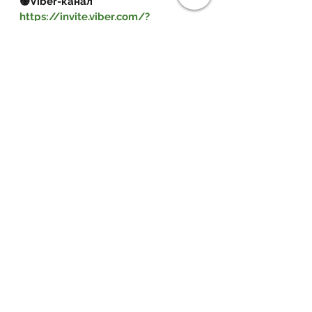
🟡Viber-канал 
https://invite.viber.com/?
g2=A
QBLghuOquJ541G0dqvD9O%2B
q0JYrWCQKNB3cK60xnGImxuH3HVl
uJ93HUursWgv8
власність
договір оренди
суд
оренда земельної ділянки
розірвання договору
плата за землю
Орендні відносини
Дивитися всі
Пов'язані пости