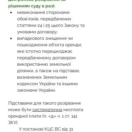
рішенням суду в разі:
невиконання сторонами 
обов’язків, передбачених 
статтями 24 і 25 цього Закону та 
умовами договору,
випадкового знищення чи 
пошкодження об’єкта оренди, 
яке істотно перешкоджає 
передбаченому договором 
використанню земельної 
ділянки, а також на підставах, 
визначених Земельним 
кодексом України та іншими 
законами України.
Підставами для такого розірвання 
може бути 
систематична
 несплата 
орендної плати (п. «д» ч. 1 ст. 141 
ЗКУ).     
         У постанові КЦС ВС від 31 