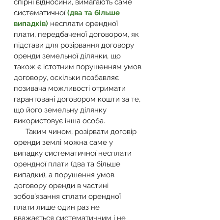
спірні відносини, вимагають саме 
систематичної 
(два та більше 
випадків)
 несплати орендної 
плати, передбаченої договором, як 
підстави для розірвання договору 
оренди земельної ділянки, що 
також є істотним порушенням умов 
договору, оскільки позбавляє 
позивача можливості отримати 
гарантовані договором кошти за те, 
що його земельну ділянку 
використовує інша особа.
      Таким чином, розірвати договір 
оренди землі можна саме у 
випадку систематичної несплати 
орендної плати (два та більше 
випадки), а порушення умов 
договору оренди в частині 
зобов’язання сплати орендної 
плати лише один раз не 
вважається систематичним і не 