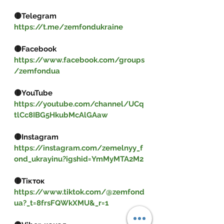
🟡Telegram  
https://t.me/zemfondukraine
🟡Facebook 
https://www.facebook.com/groups
/zemfondua
🟡YouTube 
https://youtube.com/channel/UCq
tlCc8IBG5HkubMcAlGAaw
🟡Instagram 
https://instagram.com/zemelnyy_f
ond_ukrayinu?igshid=YmMyMTA2M2
🟡Тікток 
https://www.tiktok.com/@zemfond
ua?_t=8frsFQWkXMU&_r=1