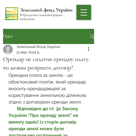
Земельний фонд України
Юридично-землевпорядна
компанія
Пост
Земельний Фонд України
21 вер. 2024 р.
Орендар не сплатив орендну плату:
чи можна розірвати договір?
Орендна плата за землю - це 
обов'язковий платіж, який орендар 
вносить орендодавцеві за 
користування земельною ділянкою 
згідно з договором оренди землі.
Відповідно до ст. 32 Закону 
України "Про оренду землі" на 
вимогу однієї із сторін договір 
оренди землі може бути 
достроково розірваний за 