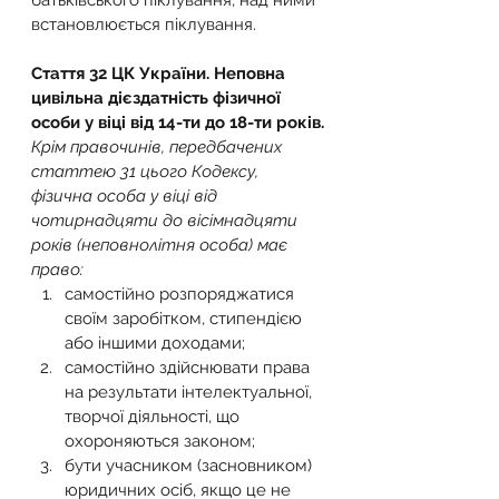
батьківського піклування, над ними 
встановлюється піклування.
Стаття 32 ЦК України. Неповна 
цивільна дієздатність фізичної 
особи у віці від 14-ти до 18-ти років.
Крім правочинів, передбачених 
статтею 31 цього Кодексу, 
фізична особа у віці від 
чотирнадцяти до вісімнадцяти 
років (неповнолітня особа) має 
право:
самостійно розпоряджатися 
своїм заробітком, стипендією 
або іншими доходами;
самостійно здійснювати права 
на результати інтелектуальної, 
творчої діяльності, що 
охороняються законом;
бути учасником (засновником) 
юридичних осіб, якщо це не 