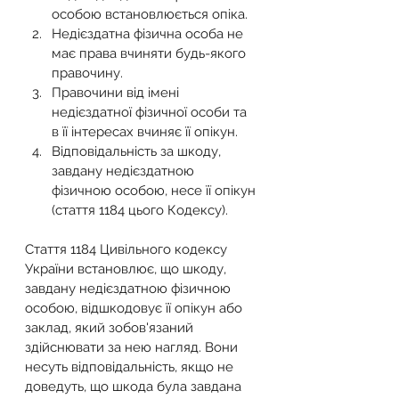
особою встановлюється опіка.
Недієздатна фізична особа не 
має права вчиняти будь-якого 
правочину.
Правочини від імені 
недієздатної фізичної особи та 
в її інтересах вчиняє її опікун.
Відповідальність за шкоду, 
завдану недієздатною 
фізичною особою, несе її опікун 
(стаття 1184 цього Кодексу).
Стаття 1184 Цивільного кодексу 
України встановлює, що шкоду, 
завдану недієздатною фізичною 
особою, відшкодовує її опікун або 
заклад, який зобов'язаний 
здійснювати за нею нагляд. Вони 
несуть відповідальність, якщо не 
доведуть, що шкода була завдана 