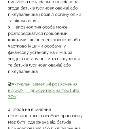
письмова нотаріально посвідчена 
згода батьків (усиновлювачів) або 
піклувальника і дозвіл органу опіки 
та піклування.
3. Неповнолітня особа може 
розпоряджатися грошовими 
коштами, що внесені повністю або 
частково іншими особами у 
фінансову установу на її ім'я, за 
згодою органу опіки та піклування 
та батьків (усиновлювачів) або 
піклувальника.
🎬
Актуальні земельні роз’яснення 
від ЗФУ | Підписуйтесь на YouTube 
ЗФУ
4. Згода на вчинення 
неповнолітньою особою правочину 
має бути одержана від батьків 
(усиновлювачів) або піклувальника 