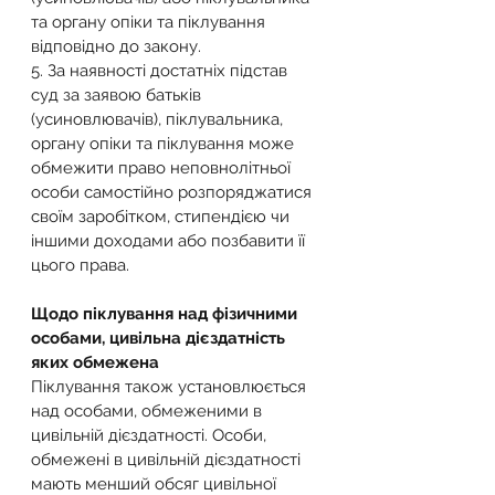
та органу опіки та піклування 
відповідно до закону.
5. За наявності достатніх підстав 
суд за заявою батьків 
(усиновлювачів), піклувальника, 
органу опіки та піклування може 
обмежити право неповнолітньої 
особи самостійно розпоряджатися 
своїм заробітком, стипендією чи 
іншими доходами або позбавити її 
цього права.
Щодо піклування над фізичними 
особами, цивільна дієздатність 
яких обмежена
Піклування також установлюється 
над особами, обмеженими в 
цивільній дієздатності. Особи, 
обмежені в цивільній дієздатності 
мають менший обсяг цивільної 