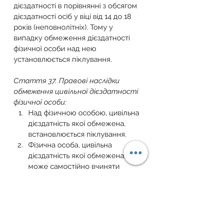
дієздатності в порівнянні з обсягом 
дієздатності осіб у віці від 14 до 18 
років (неповнолітніх). Тому у 
випадку обмеження дієздатності 
фізичної особи над нею 
установлюється піклування.
Стаття 37. Правові наслідки 
обмеження цивільної дієздатності 
фізичної особи:
Над фізичною особою, цивільна 
дієздатність якої обмежена, 
встановлюється піклування.
Фізична особа, цивільна 
дієздатність якої обмежена, 
може самостійно вчиняти 
лише дрібні побутові 
правочини.
Правочини щодо 
розпорядження майном та інші 