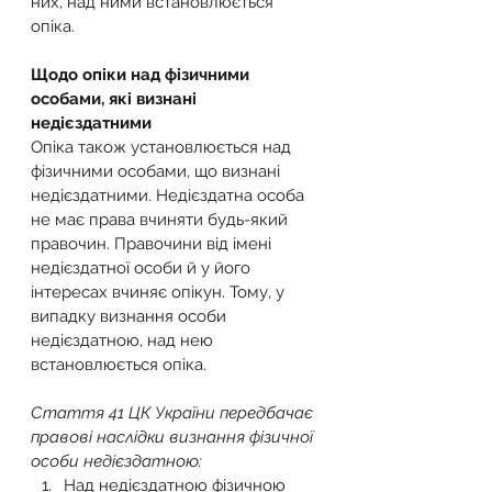
них, над ними встановлюється 
опіка.
Щодо опіки над фізичними 
особами, які визнані 
недієздатними
Опіка також установлюється над 
фізичними особами, що визнані 
недієздатними. Недієздатна особа 
не має права вчиняти будь-який 
правочин. Правочини від імені 
недієздатної особи й у його 
інтересах вчиняє опікун. Тому, у 
випадку визнання особи 
недієздатною, над нею 
встановлюється опіка.
Стаття 41 ЦК України передбачає 
правові наслідки визнання фізичної 
особи недієздатною:
Над недієздатною фізичною 