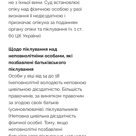
не з їхньої вини. Суд встановлює 
опіку над фізичною особою у разі 
визнання її недієздатною і 
призначає опікуна за поданням 
органу опіки та піклування (ч. 1 ст. 
60 ЦК України).
Щодо піклування над 
неповнолітніми особами, які 
позбавлені батьківського 
піклування
Особи у віці від 14 до 18 
(неповнолітні) володіють неповною 
цивільною дієздатністю. Більшість 
правочинів, за винятком правочин 
за згодою своїх батьків 
(усиновлювачів), піклувальників 
(Неповна цивільна дієздатність 
фізичної особи). Тому, якщо 
неповнолітні позбавлені 