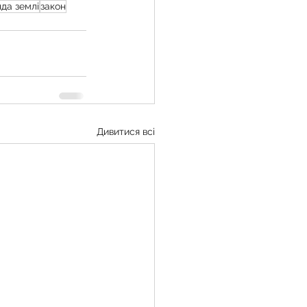
да землі
закон
Дивитися всі