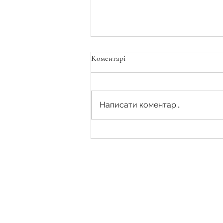
Коментарі
Написати коментар...
Обтяження (обмеження) прав на
землю: що це?