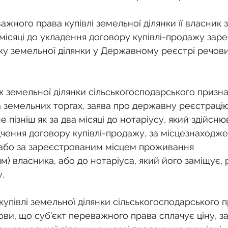
ажного права купівлі земельної ділянки її власник 
а місяці до укладення договору купівлі-продажу зар
у земельної ділянки у Державному реєстрі речови
ж земельної ділянки сільськогосподарського призн
а земельних торгах, заява про державну реєстрацію
е пізніш як за два місяці до нотаріусу, який здійсн
дчення договору купівлі-продажу, за місцезнаходж
 або за зареєстрованим місцем проживання 
) власника, або до нотаріуса, який його заміщує, р
.
упівлі земельної ділянки сільськогосподарського 
ови, що суб’єкт переважного права сплачує ціну, за