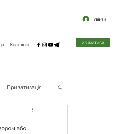
Увійти
Зв'язатися
да
Контакти
Приватизація
самоврядування
вором або 