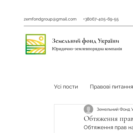
zemfondgroup@gmail.com
+38067-405-69-55
Земельний фонд України
Юридично-землевпорядна компанія
Усі пости
Правові питання
Земельний Фонд 
Ринок землі
Податки 
Обтяження прав
Обтяження прав на