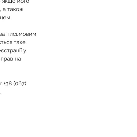
– якщо його 
 а також 
вцем.
 за письмовим 
ться таке 
єстрації у 
прав на 
 +38 (067) 
.