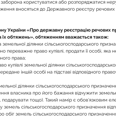
о
Спадкування земельної ділянки
заборона користуватися або розпоряджатися неру
яження вносяться до Державного реєстру речових 
нодавства
Земельні питання
Військова слу
ону України «Про державну реєстрацію речових пр
 їх обтяжень», обтяженням вважається також:
нка
Суд
Будівництво
Встановлення меж
а земельної ділянки сільськогосподарського призна
но переважне право купівлі, продати її особі, яка н
ного права;
єстрація земельних прав
Юридичні питання у 
о купівлі земельної ділянки сільськогосподарсько
ередане іншій особі на підставі відповідного право
мельної ділянки сільськогосподарського призначенн
ення власника про його бажання відчужити земельн
, подарувати тощо). Такий намір є обов’язковим е
 земель сільськогосподарського призначення відп
ро обіг земель сільськогосподарського призначення