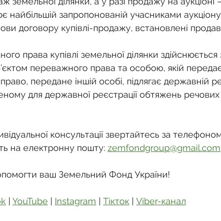
ж земельної ділянки, а у разі продажу на аукціоні 
ює найбільшій запропонованій учасниками аукціону,
мови договору купівлі-продажу, встановлені прода
ого права купівлі земельної ділянки здійснюється
’єктом переважного права та особою, якій передає
раво, передане іншій особі, підлягає державній ре
еному для державної реєстрації обтяжень речових 
відуальної консультації звертайтесь за телефоном:
ть на електронну пошту: 
zemfondgroup@gmail.com
опомогти ваш Земельний Фонд України!
ok
 | 
YouTube
 | 
Instagram
 | 
Тікток
 | 
Viber-канал