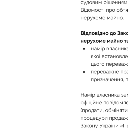
Фермерське господарств
судовим рішенням 
Відомості про обт
нерухоме майно.
Новини земельного зако
Відповідно до Зак
нерухоме майно та
Нормативно-грошова оці
намір власник
якої встановле
цього переваж
Сервітут
Державна ре
переважне прав
призначення, п
Загальні правові питання
Намір власника зе
офіційне повідомл
(продати, обміняти
процедури продажу
Закону України «П