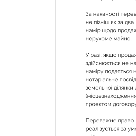
За наявності перев
не пізніш як за дв
намір щодо продаж
нерухоме майно.
У разі, якщо прода
здійснюється не н
наміру подається н
нотаріальне посві
земельної ділянки
(місцезнаходженням
проектом договору
Переважне право к
реалізується за ум