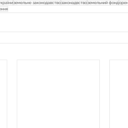
україни
земельне законодавство
законадвство
земельний фонд
орен
ення