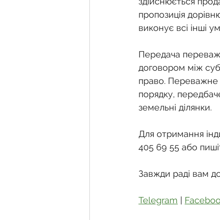
здійснюється прода
пропозиція дорівн
виконує всі інші у
Передача переважн
договором між суб
право. Переважне п
порядку, передбач
земельні ділянки.
Для отримання інди
405 69 55 або пиші
Завжди раді вам д
Telegram
 | 
Facebo