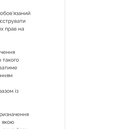
зобов’язаний 
еєструвати 
х прав на 
ачення 
 такого 
юватиме 
енням 
азом із 
призначення 
 якою 