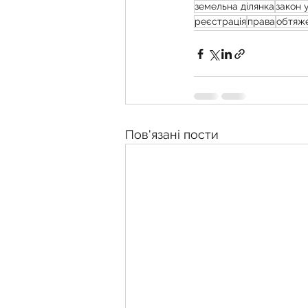
земельна ділянка
закон 
реєстрація
права
обтяж
Пов'язані пости