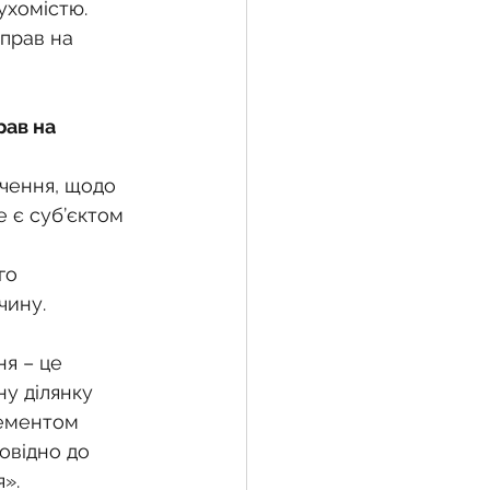
хомістю. 
прав на 
жба
ав на 
 земельної ділянки
чення, щодо 
е є суб’єктом 
воєнний час
го 
чину.
я – це 
у ділянку 
лементом 
овідно до 
».