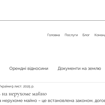
Головна
Послуги
Блог
Коман
Орендні відносини
Документи на землю
України
9 лист. 2025 р.
стосовно земельної сфери
Органи місцевого 
 на нерухоме майно
 нерухоме майно – це встановлена законом, дого