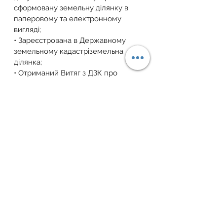
сформовану земельну ділянку в 
паперовому та електронному 
вигляді;
• Зареєстрована в Державному 
земельному кадастріземельна 
ділянка;
• Отриманий Витяг з ДЗК про 
земельну ділянку з визначеним 
кадастровим номером після 
об’єднання.
Після здійснення об’єднання 
земельної ділянки 
землекористувачу чи власнику 
земельної ділянки необхідно або 
зареєструвати право власності на 
новостворену земельну ділянку, 
звернувшись до державного 
реєстратора речових прав, або до 
відповідної ради з метою внесення 