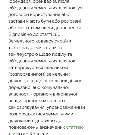
(орендаря, орендарів), після 
об’єднання земельних ділянок, усі 
договори користування або 
застави мають бути або розірвані 
або містити зміни чи доповнення. 
Відповідно до статті 186 
Земельного кодексу України 
технічна документація із 
землеустрою щодо поділу та 
об’єднання земельних ділянок 
затверджується власником 
(розпорядником) земельних 
ділянок, а щодо земельних ділянок 
державної або комунальної 
власності - органом виконавчої 
влади, органом місцевого 
самоврядування, уповноваженими 
розпоряджатися земельними 
ділянками відповідно до 
повноважень, визначених 
статтею 
122
 цього Кодексу.