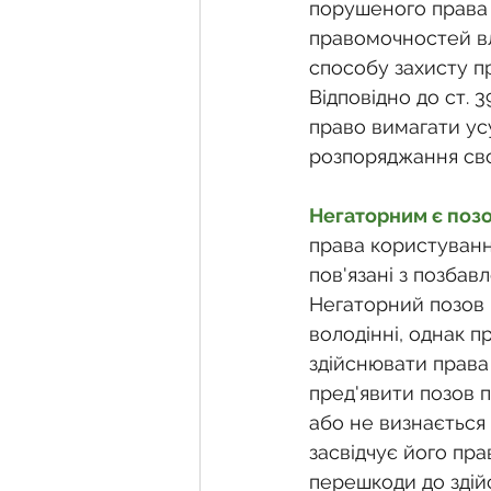
Фермерське господарств
порушеного права 
правомочностей вл
способу захисту п
Новини земельного зако
Відповідно до ст. 
право вимагати ус
розпоряджання св
Нормативно-грошова оці
Негаторним є поз
права користуванн
Сервітут
Державна ре
пов'язані з позбав
Негаторний позов 
володінні, однак 
Загальні правові питання
здійснювати права
пред'явити позов 
або не визнається 
засвідчує його пра
перешкоди до здій