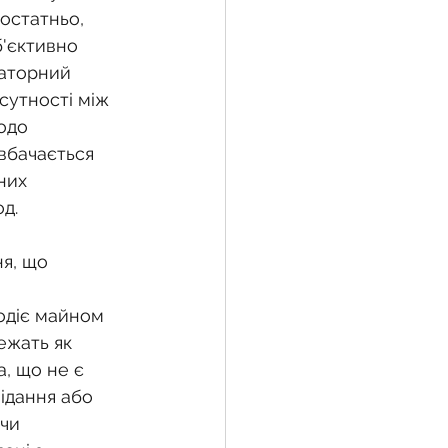
остатньо, 
б'єктивно 
гаторний 
сутності між 
одо 
вбачається 
них 
д.
я, що 
одіє майном 
ежать як 
а, що не є 
ідання або 
чи 