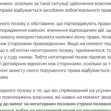
нами, оскільки за такої ситуації здійснення власни
права відбувається засобами зобов'язального пра
ного позову є обставини, що підтверджують право
зпорядження майном, вчинення відповідачем дій, щ
ивачу використовувати належні йому права, поза
між сторонами правовідносин. Якщо на момент под
о є об'єктом негаторного позову, припинилося, то 
у у суду немає. Тобто негаторний позов підлягає 
і договірних відносин між сторонами, оскільки за та
ком захисту свого порушеного права відбувається
ава.
орного позову є те, що він спрямований на усунен
 повноважень власника, які наявні на момент звер
у до вимог за негаторним позовом строки позовної
атися, тобто на негаторний позов не поширюютьс