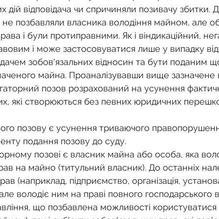
 дій відповідача чи спричиняли позивачу збитки. Д
б і не позбавляли власника володіння майном, але о
ава і були протиправними. Як і віндикаційний, не
авовим і може застосовуватися лише у випадку від
відачем зобов'язальних відносин та бути поданим щ
наченого майна. Проаналізувавши вище зазначене 
гаторний позов розрахований на усунення фактич
их, які створюються без певних юридичних перешко
ого позову є усунення триваючого правопорушенн
енту подання позову до суду.
орному позові є власник майна або особа, яка вол
прав на майно (титульний власник). До останніх нал
рав (наприклад, підприємство, організація, установ
але володіє ним на праві повного господарського в
вління, що позбавлена можливості користуватися 