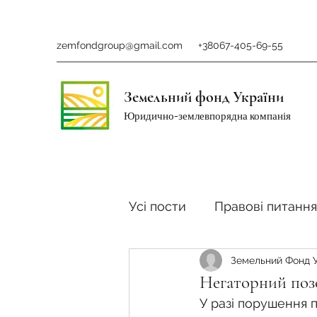
zemfondgroup@gmail.com
+38067-405-69-55
Земельний фонд України
Юридично-землевпорядна компанія
Усі пости
Правові питання
Земельний Фонд 
Ринок землі
Податки 
Негаторний позо
У разі порушення п