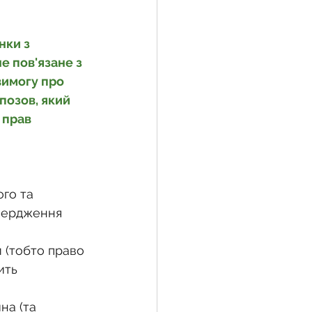
нки з 
 пов'язане з 
вимогу про 
позов, який 
 прав 
го та 
вердження 
 (тобто право 
ить 
на (та 