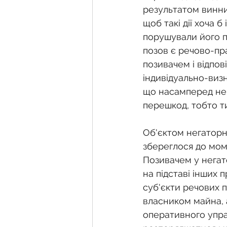
результатом винних
щоб такі дії хоча 
порушували його пр
позов є речово-пр
позивачем і відпо
індивідуально-виз
що насамперед не
перешкод, тобто т
Об'єктом негаторн
збереглося до мом
Позивачем у негат
на підставі інших 
суб'єкти речових п
власником майна, 
оперативного упра