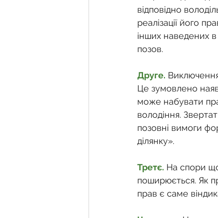
відповідно володіл
реалізації його п
інших наведених в
позов.
Друге.
Виключення
Це зумовлено наяв
може набувати прав
володіння. Звертат
позовні вимоги фо
ділянку».
Третє.
 На спори щ
поширюється. Як п
прав є саме віндик