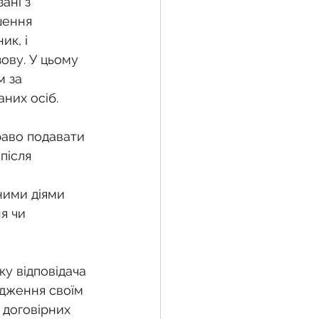
ані з 
шення 
к, і 
ову. У цьому 
 за 
них осіб.
раво подавати 
після 
ними діями 
я чи 
у відповідача 
дження своїм 
 договірних 