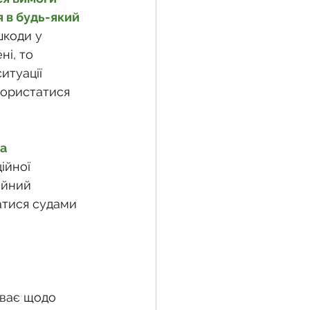
 в будь-який 
коди у 
і, то 
итуації 
користатися 
а 
ійної 
ійний 
ратися судами 
 
уває щодо 