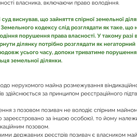
чності власника, включаючи право володіння.
 суд виснував, що зайняття спірної земельної діля
емельного кодексу слід розглядати як таке, що не
діння порушення права власності. У такому разі 
рнути ділянку потрібно розглядати як негаторний 
одовж усього часу, допоки триватиме порушення
ьця земельної ділянки.
щодо нерухомого майна розмежування віндикаційно
ів здійснюється за принципом реєстраційного підт
ення з позовом позивач не володіє спірним майном
о зареєстровано за іншою особою), то йому належ
икаційним позовом.
аними державних реєстрів позивач є власником май