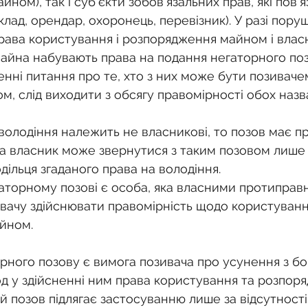
ом), так і суб'єкти зобов'язальних прав, які пов'яз
лад, орендар, охоронець, перевізник). У разі пору
ава користування і розпорядження майном і власни
майна набувають права на подання негаторного поз
нні питання про те, хто з них може бути позивачем
, слід виходити з обсягу правомірності обох назва
володіння належить не власникові, то позов має п
 а власник може звернутися з таким позовом лише 
ільця згаданого права на володіння.
гаторному позові є особа, яка власними протиправ
ачу здійснювати правомірність щодо користуванн
йном.
ного позову є вимога позивача про усунення з бок
д у здійсненні ним права користування та розпоря
 позов підлягає застосуванню лише за відсутності