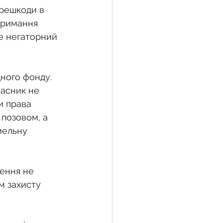
ерешкоди в 
тримання 
е негаторний 
ного фонду. 
асник не 
и права 
 позовом, а 
мельну 
ення не 
м захисту 