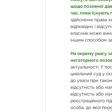
щодо позовної дав
час, поки існують
здійсненні права 
відповідно і відсут
власник може вима
іншим способом за
На окрему увагу з
негаторного позов
актуальності. У по
цивільний суд у ск
до уваги при тако
відсутність або на
відсутність або на
реєстраційного пі
особа, до якої пер