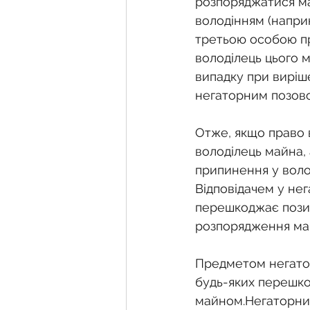
розпоряджатися майн
володінням (наприк
третьою особою пр
володілець цього 
випадку при виріше
негаторним позовом
Отже, якщо право 
володілець майна,
припинення у волод
Відповідачем у не
перешкоджає позив
розпорядження ма
Предметом негатор
будь-яких перешко
майном.Негаторний