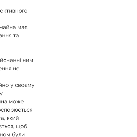
ективного 
жба
 майна має 
ання та 
 земельної ділянки
ійсненні ним 
ення не 
воєнний час
йно у своєму 
у 
йна може 
оспорюється 
а, який 
ється, щоб 
ном були 