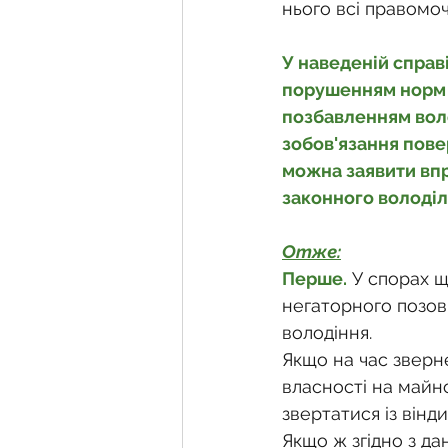
нього всі правомо
У наведеній справі
порушенням норм З
позбавленням воло
зобов'язання пове
можна заявити впр
законного володіл
Отже:
Перше.
 У спорах 
негаторного позов
володіння.
Якщо на час зверн
власності на майн
звертатися із вінд
Якщо ж згідно з д