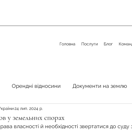
Головна
Послуги
Блог
Коман
Орендні відносини
Документи на землю
України
24 лип. 2024 р.
стосовно земельної сфери
Органи місцевого 
в у земельних спорах
рава власності й необхідності звертатися до суду 