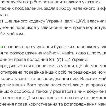
о
Спадкування земельної ділянки
передусім потрібно встановити, яких з указаних 
асник позбавлений, задля вибору належного й еф
рава.
нодавства
Земельні питання
Військова слу
391 Цивільного кодексу України (далі -ЦКУ), власник
унення перешкод у здійсненні ним права користув
оїм майном.
нка
Суд
Будівництво
Встановлення меж
ов
власника про усунення будь-яких перешкод у зд
я та розпорядження майном, навіть якщо ці поруш
єстрація земельних прав
Юридичні питання у 
ленням права володіння (ст. 391 ЦК України).
пред'являється власником за умови, що він має ма
протиправна поведінка інших осіб перешкоджає йом
 користування та розпорядження ним. Власник ма
про визнання його права власності, якщо це право 
іншою особою, а також у разі втрати ним документ
во власності. Для подання такого позову не вимага
снення права користування та розпорядження май