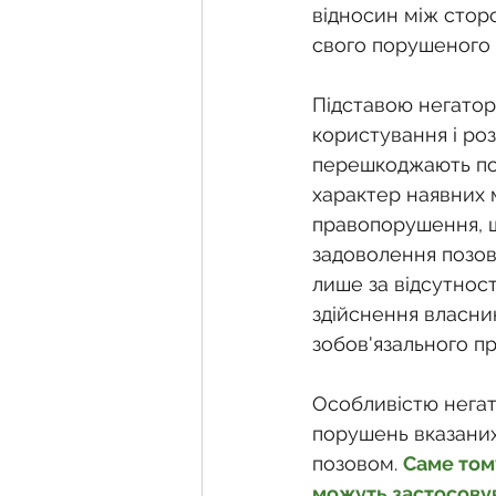
відносин між сторо
свого порушеного 
Підставою негатор
користування і ро
перешкоджають поз
характер наявних 
правопорушення, щ
задоволення позов
лише за відсутност
здійснення власни
зобов'язального пр
Особливістю негат
порушень вказаних
позовом. 
Саме том
можуть застосовув