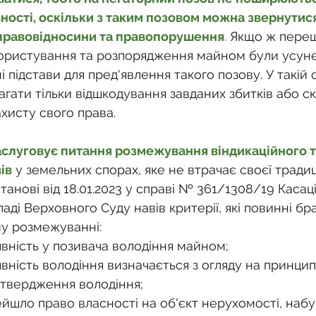
ності, оскільки з таким позовом можна звернутися
 правовідносини та правопорушення
. 
Якщо ж переш
користування та розпорядження майном були усунен
ні підстави для пред'явлення такого позову. У такій с
гати тільки відшкодування завданих збитків або с
хисту свого права.
аслуговує питання розмежування віндикаційного т
ів
у земельних спорах, яке не втрачає своєї традиц
станові від 18.01.2023 у справі № 361/1308/19 Касац
ладі Верховного Суду навів критерії, які повинні б
му розмежуванні:
явність у позивача володіння майном;
явність володіння визначається з огляду на принцип
дтвердження володіння;
ейшло право власності на об'єкт нерухомості, наб