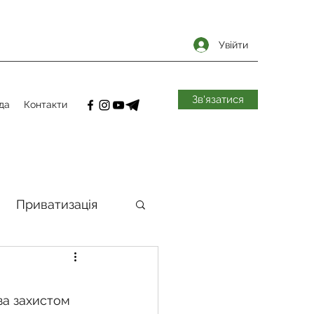
Увійти
Зв'язатися
да
Контакти
Приватизація
самоврядування
за захистом 