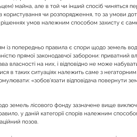
ьцем) майна, але в той чи інший спосіб чиняться п
рав користування чи розпорядження, то за умови до
 рішеннях умов належним способом захисту є сам
м із попередньо правила є спори щодо земель вод
ністю прямої законодавчої заборони: приватний вл
а власності на них, і відповідно не може набуват
ися в таких ситуаціях належить саме з негаторним
рмулювати: «зобов’язати відповідача повернути зе
одо земель лісового фонду зазначене вище виключ
равило, у даній категорії спорів належним способо
аційний позов.