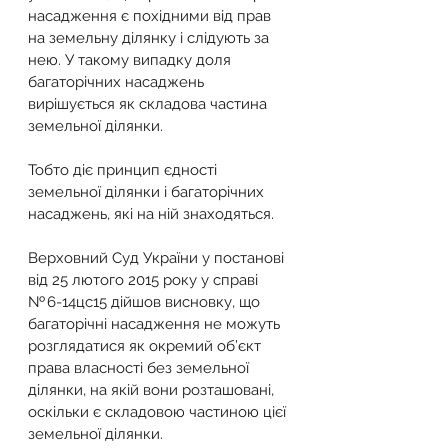
насадження є похідними від прав 
на земельну ділянку і слідують за 
нею. У такому випадку доля 
багаторічних насаджень 
вирішується як складова частина 
земельної ділянки.
Тобто діє принцип єдності 
земельної ділянки і багаторічних 
насаджень, які на ній знаходяться.
Верховний Суд України у постанові 
від 25 лютого 2015 року у справі 
№ 6-14цс15 дійшов висновку, що 
багаторічні насадження не можуть 
розглядатися як окремий об’єкт 
права власності без земельної 
ділянки, на якій вони розташовані, 
оскільки є складовою частиною цієї 
земельної ділянки.