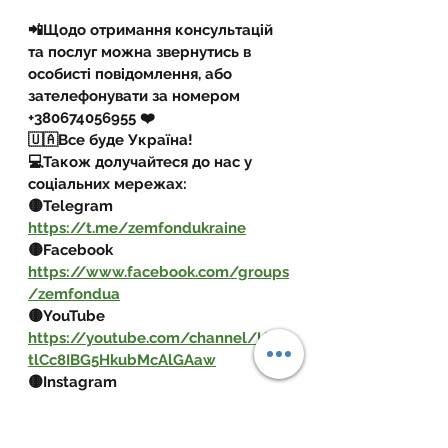
📲Щодо отримання консультацій 
та послуг можна звернутись в 
особисті повідомлення, або 
зателефонувати за номером 
+380674056955 ❤️
🇺🇦Все буде Україна!
💻Також долучайтеся до нас у 
соціальних мережах:
🟡Telegram 
https://t.me/zemfondukraine
🟡Facebook 
https://www.facebook.com/groups
/zemfondua
🟡YouTube 
https://youtube.com/channel/UCq
tlCc8IBG5HkubMcAlGAaw
🟡Instagram 
https://instagram.com/zemelnyy_f
ond_ukrayinu?igshid=YmMyMTA2M2