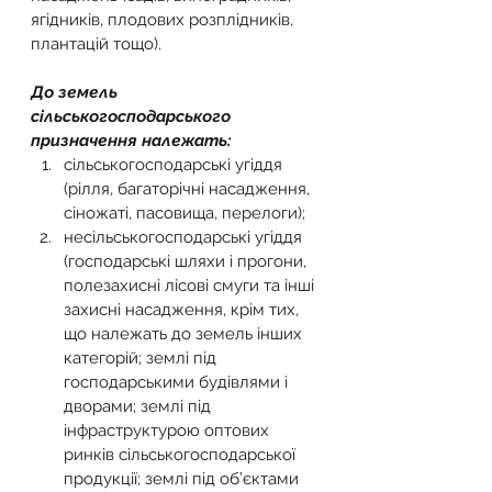
ягідників, плодових розплідників, 
плантацій тощо).
До земель 
сільськогосподарського 
призначення належать:
сільськогосподарські угіддя 
(рілля, багаторічні насадження, 
сіножаті, пасовища, перелоги);
несільськогосподарські угіддя 
(господарські шляхи і прогони, 
полезахисні лісові смуги та інші 
захисні насадження, крім тих, 
що належать до земель інших 
категорій; землі під 
господарськими будівлями і 
дворами; землі під 
інфраструктурою оптових 
ринків сільськогосподарської 
продукції; землі під об’єктами 