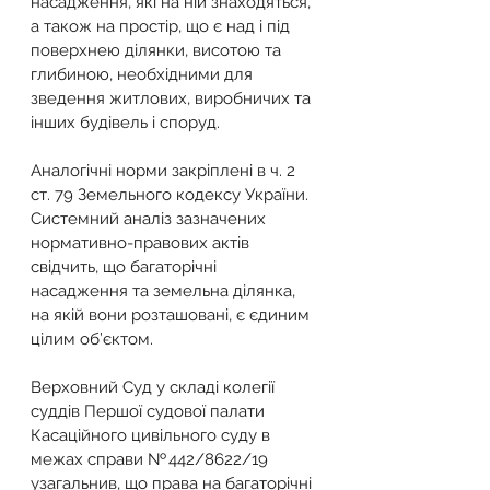
насадження, які на ній знаходяться, 
а також на простір, що є над і під 
поверхнею ділянки, висотою та 
глибиною, необхідними для 
зведення житлових, виробничих та 
інших будівель і споруд.
Аналогічні норми закріплені в ч. 2 
ст. 79 Земельного кодексу України.
Системний аналіз зазначених 
нормативно-правових актів 
свідчить, що багаторічні 
насадження та земельна ділянка, 
на якій вони розташовані, є єдиним 
цілим об’єктом.
Верховний Суд у складі колегії 
суддів Першої судової палати 
Касаційного цивільного суду в 
межах справи № 442/8622/19 
узагальнив, що права на багаторічні 