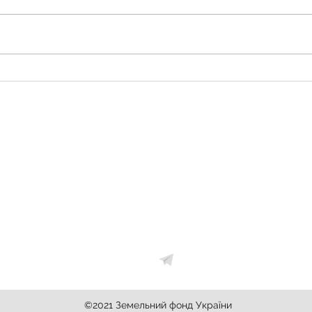
Купівля-продаж земельних
Прод
ділянок державної та
елект
комунальної форми власності
Земельний фонд України
zemfondgroup@gmail.com
+38067-405-69-55
©2021 Земельний фонд України