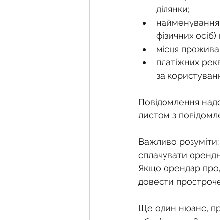
ділянки;
найменування (
фізичних осіб)
місця прожива
платіжних рекв
за користуван
Повідомлення надс
листом з повідомл
Важливо розуміти: 
сплачувати орендн
Якщо орендар про
довести простроче
Ще один нюанс, пр