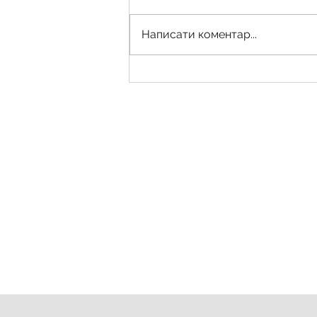
Написати коментар...
Купівля землі через електронні
торги: що потрібно знати