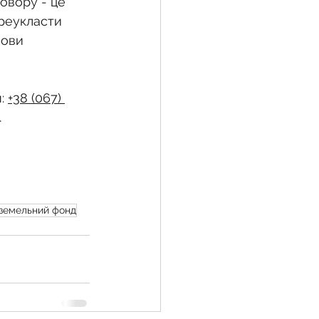
овору - це 
реукласти 
мови 
: 
+38 (067) 
.
земельний фонд