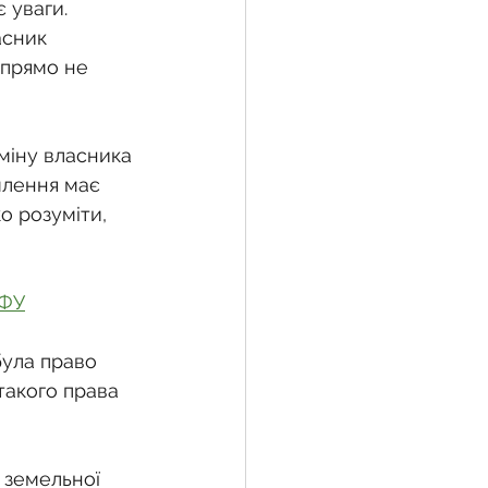
 уваги. 
асник 
 прямо не 
жба
міну власника 
 земельної ділянки
млення має 
о розуміти, 
воєнний час
ЗФУ
була право 
такого права 
 земельної 