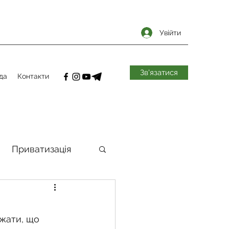
Увійти
Зв'язатися
да
Контакти
Приватизація
самоврядування
жати, що 