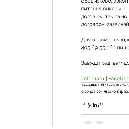
обов’язково. Закон
питання виключно 
договір», так само
договору, зазвичай
Для отримання інди
405 69 55
 або пиші
Завжди раді вам д
Telegram
 | 
Facebo
земельна ділянка
закон 
оренда землі
закон
прав