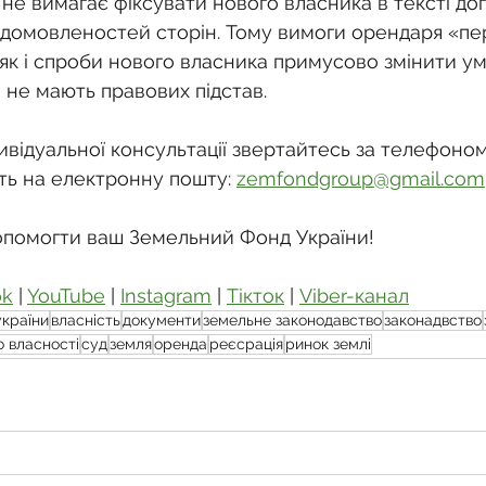
 не вимагає фіксувати нового власника в тексті дог
домовленостей сторін. Тому вимоги орендаря «пе
 як і спроби нового власника примусово змінити у
 не мають правових підстав.
відуальної консультації звертайтесь за телефоном
ть на електронну пошту: 
zemfondgroup@gmail.com
опомогти ваш Земельний Фонд України!
ok
 | 
YouTube
 | 
Instagram
 | 
Тікток
 | 
Viber-канал
україни
власність
документи
земельне законодавство
законадвство
о власності
суд
земля
оренда
реєсрація
ринок землі