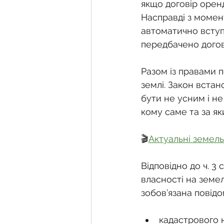
Фермерське господарств
якщо договір оренд
Насправді з момен
автоматично вступа
Новини земельного зако
передбачено дого
Разом із правами п
Нормативно-грошова оці
землі. Закон встан
бути не усним і не
кому саме та за я
Сервітут
Державна ре
🎬
Актуальні земель
Загальні правові питання
Відповідно до ч. 3
власності на земел
зобов’язана повідо
кадастрового н