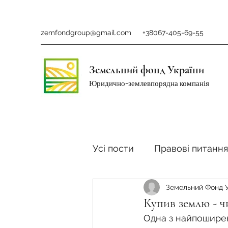
zemfondgroup@gmail.com
+38067-405-69-55
Земельний фонд України
Юридично-землевпорядна компанія
Усі пости
Правові питання
Земельний Фонд 
Ринок землі
Податки 
Купив землю - ч
Одна з найпоширені