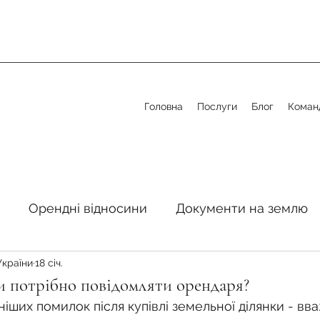
Головна
Послуги
Блог
Коман
Орендні відносини
Документи на землю
України
18 січ.
стосовно земельної сфери
Органи місцевого 
и потрібно повідомляти орендаря?
ших помилок після купівлі земельної ділянки - вва