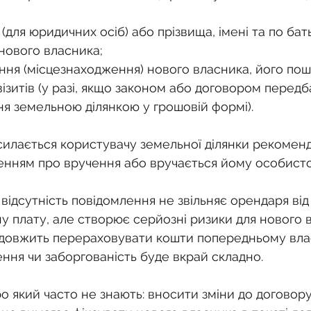
для юридичних осіб) або прізвища, імені та по бать
 нового власника;
ння (місцезнаходження) нового власника, його пош
ізитів (у разі, якщо законом або договором передб
ня земельною ділянкою у грошовій формі).
илається користувачу земельної ділянки рекомен
енням про вручення або вручається йому особисто 
відсутність повідомлення не звільняє орендаря від 
у плату, але створює серйозні ризики для нового в
довжить перераховувати кошти попередньому влас
ння чи заборгованість буде вкрай складно.
о який часто не знають: вносити зміни до договор