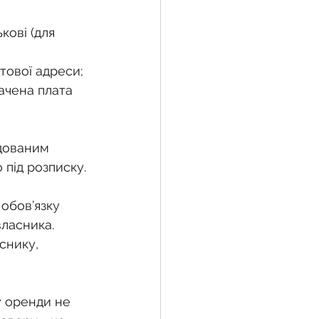
кові (для 
тової адреси;
ачена плата 
дованим 
під розписку.
обов’язку 
ласника. 
нику, 
у оренди не 