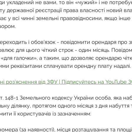
о
Спадкування земельної ділянки
и укладений не вами, то він «чужий» і не потребує
ту державної реєстрації права власності новий вл
є у всі чинні земельні правовідносини, якщо інше
нодавства
Земельні питання
Військова слу
вором.
ереходить і обов’язок - повідомити орендаря про з
нка
Суд
Будівництво
Встановлення меж
овлює для цього чіткий строк - один місяць. Повідо
 «для галочки», а таким, що дозволяє орендарю чітк
кими реквізитами сплачувати орендну плату надалі.
єстрація земельних прав
Юридичні питання у 
ні роз’яснення від ЗФУ | Підписуйтесь на YouTube 
 ст. 148-1 Земельного кодексу України особа, яка на
ьну ділянку, протягом одного місяця з дня набуття 
мити її користувачів із зазначенням:
омера (за наявності), місця розташування та площі